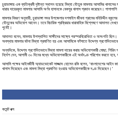
চুয়াডাঙ্গায় এক ব্যতিক্রমী দৃষ্টান্ত স্থাপন হয়েছে মিথ্যা যৌতুক মামলায় আসামির খালাসের
ধারায় দায়েরকৃত মামলায় আসামি অর্ণব হাসানকে বেকসুর খালাস প্রদান করেছেন। পাশাপাশ
মামলার বিবরণ অনুযায়ী, চুয়াডাঙ্গা সদর উপজেলার দশমাইল জীবনা গ্রামের মহিউদ্দীন বকুলের
যৌতুকের অভিযোগ আনেন। তবে বিচারিক প্রক্রিয়ার ধারাবাহিক বিশ্লেষণে আদালত দেখতে পান
পূর্বেই।
আদালত বলেন, মামলায় উপস্থাপিত সাক্ষীদের সাক্ষ্যে পরস্পরবিরোধিতা ও অসংগতি ছিল। বিশ
অবস্থায় মামলার ঘটনা মিথ্যা প্রমাণিত হয় এবং আসামিকে ফাঁসাতে উদ্দেশ্য প্রণোদিতভা
অন্যদিকে, উদ্দেশ্য প্রণোদিতভাবে মিথ্যা মামলা দায়ের করায় অভিযোগকারী মোছা. শিরি
নির্দেশ দেন, আগামী ৩০ দিনের মধ্যে অভিযোগকারীকে এই অর্থদণ্ড পরিশোধ করতে হবে, অন্য
আসামি পক্ষের আইনজীবী অ্যাডভোকেট সাজ্জাদ হোসেন রকি বলেন, ‘বাংলাদেশের আইন কাঠা
খালাস দিয়েছেন এবং মামলা মিথ্যা প্রমাণিত হওয়ায় অভিযোগকারীকে দণ্ড দিয়েছেন।’
কমেন্ট বক্স