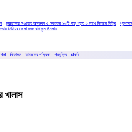
িল
চুয়াডাঙ্গায় সওজের বাসভবন ও সড়কের ২৬টি গাছ প্রায় ৫ লাখে নিলামে বিক্রি
প্রশাসন
ির সভায় সিনিয়র জেলা জজ রফিকুল ইসলাম
খেলা
বিনোদন
আজকের পত্রিকা
প্রযুক্তি
চাকরি
ির খালাস