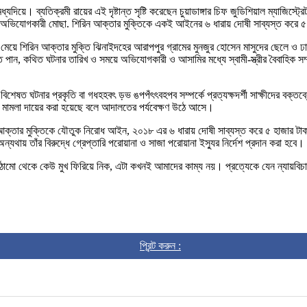
 মধ্যদিয়ে। ব্যতিক্রমী রায়ের এই দৃষ্টান্ত সৃষ্টি করেছেন চুয়াডাঙ্গার চিফ জুডিশিয়াল ম্য
ি অভিযোগকারী মোছা. শিরিন আক্তার মুক্তিকে একই আইনের ৬ ধারায় দোষী সাব্যস্ত করে ৫ 
 মেয়ে শিরিন আক্তার মুক্তি ঝিনাইদহের আরাপপুর গ্রামের মুনজুর হোসেন মাসুদের ছেলে ও ঢাকা 
, কথিত ঘটনার তারিখ ও সময়ে অভিযোগকারী ও আসামির মধ্যে স্বামী-স্ত্রীর বৈবাহিক সম্পর্
েষত ঘটনার প্রকৃতি বা গধহহবৎ ড়ভ ঙপপঁৎৎবহপব সম্পর্কে প্রত্যক্ষদর্শী সাক্ষীদের বক্তব
বে মামলা দায়ের করা হয়েছে বলে আদালতের পর্যবেক্ষণ উঠে আসে।
ন আক্তার মুক্তিকে যৌতুক নিরোধ আইন, ২০১৮ এর ৬ ধারায় দোষী সাব্যস্ত করে ৫ হাজার ট
থায় তাঁর বিরুদ্ধে গ্রেপ্তারি পরোয়ানা ও সাজা পরোয়ানা ইস্যুর নির্দেশ প্রদান করা হবে।
মো থেকে কেউ মুখ ফিরিয়ে নিক, এটা কখনই আমাদের কাম্য নয়। প্রত্যেকে যেন ন্যায়বিচার
প্রিন্ট করুন :