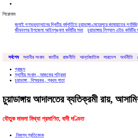
শিরোনাম
জুলাই গণঅভ্যুত্থানের দ্বিতীয় বর্ষপূর্তিতে চুয়াডাঙ্গা-মেহেরপুরে জামায়াতের গণমিছ
জীবননগর উপজেলা আইনশৃঙ্খলা কমিটির সভা
চুয়াডাঙ্গায় লিগ্যাল এইড কমিট
সর্বশেষ
স্থানীয় সংবাদ
জাতীয়
রাজনীতি
আর্ন্তজাতিক
সারাদেশ
অর্থনীতি
প্রচ্ছদ
স্থানীয় সংবাদ , আজকের পত্রিকা
চুয়াডাঙ্গা , বিস্ময়কর , প্রথম পাতা
চুয়াডাঙ্গায় আদালতের ব্যতিক্রমী রায়, আসাম
যৌতুক মামলা মিথ্যা প্রমাণিত, বাদী দণ্ডিত
নিজস্ব প্রতিবেদক