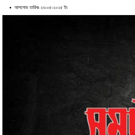
আপলোড তারিখঃ ২৩-০৫-২০২৫ ইং