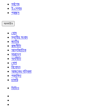
সর্বশেষ
ই-পেপার
প্রচ্ছদ
অনলাইন
হোম
স্থানীয় সংবাদ
জাতীয়
রাজনীতি
আর্ন্তজাতিক
সারাদেশ
অর্থনীতি
খেলা
বিনোদন
আজকের পত্রিকা
প্রযুক্তি
চাকরি
ভিডিও