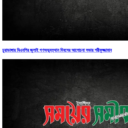
চুয়াডাঙ্গায় বিএনপির জুলাই গণঅভ্যুত্থান দিবসের আলোচনা সভায় শরীফুজ্জামান