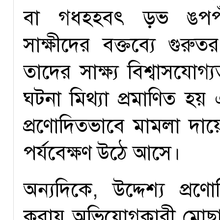
বা গধহহবৎ ড়ভ ঙপপঁৎৎবহ
সাক্ষীদের বক্তব্যে গুর
তাদের সাক্ষ্য বিশ্বাসযো
ঘটনা মিথ্যা প্রমাণিত হয়
প্রণোদিতভাবে মামলা দ
পর্যবেক্ষণ উঠে আসে।
অন্যদিকে, উদ্দেশ্য প্র
করায় অভিযোগকারী মোছা. 