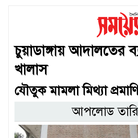
চুয়াডাঙ্গায় আদালতের ব
খালাস
যৌতুক মামলা মিথ্যা প্রমাণি
আপলোড তারি