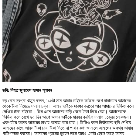
ছবি: নিহত জুনায়েদ হাসান প্লাবন
বড় বোন স্বপ্না খাতুন বলেন, ‘১৬টা মাস আমার ভাইকে আটকে রেখে নানাভাবে আমাদের
থেকে টাকা নিয়েছে দালাল চক্র। আমার ভাইকে মারধর করতো আর আমাদের ভিডিও কলে
দেখিয়ে টাকা চাইতো। জিম এসে আমাদের বাড়ি থেকে টাকা নিয়ে যেত। আমাদেরকে
ভিডিও কলে রেখে ২০ দিন আগে আমার ভাইকে মারধর করছিল দালাল চক্রের লোকজন।
একপর্যায়ে আমার ভাইয়ের মাথায় আঘাত করে তারা। ভিডিও কলে নির্যাতনের ছবি দেখিয়ে
আমাদের কাছে আরও টাকা চায়, টাকা দিতে না পারার কথা জানালে আমাদের অকথ্য ভাষায়
গালিগালাজ করতো। আমাদের গ্রামের জুয়েল নামে আরও একটা ছেলে আছে আমার