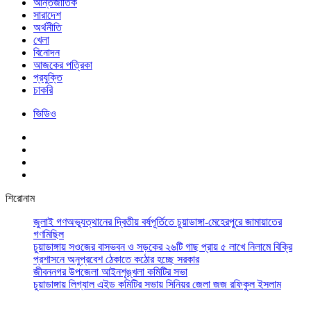
আর্ন্তজাতিক
সারাদেশ
অর্থনীতি
খেলা
বিনোদন
আজকের পত্রিকা
প্রযুক্তি
চাকরি
ভিডিও
শিরোনাম
জুলাই গণঅভ্যুত্থানের দ্বিতীয় বর্ষপূর্তিতে চুয়াডাঙ্গা-মেহেরপুরে জামায়াতের
গণমিছিল
চুয়াডাঙ্গায় সওজের বাসভবন ও সড়কের ২৬টি গাছ প্রায় ৫ লাখে নিলামে বিক্রি
প্রশাসনে অনুপ্রবেশ ঠেকাতে কঠোর হচ্ছে সরকার
জীবননগর উপজেলা আইনশৃঙ্খলা কমিটির সভা
চুয়াডাঙ্গায় লিগ্যাল এইড কমিটির সভায় সিনিয়র জেলা জজ রফিকুল ইসলাম