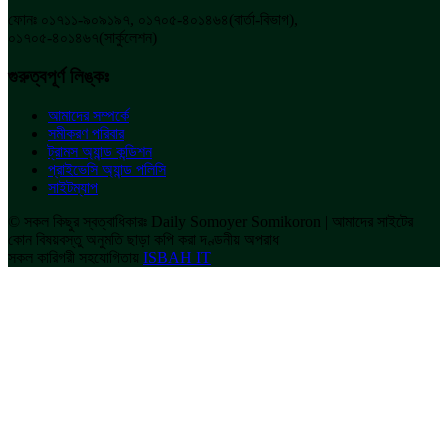
ফোনঃ ০১৭১১-৯০৯১৯৭, ০১৭০৫-৪০১৪৬৪(বার্তা-বিভাগ),
০১৭০৫-৪০১৪৬৭(সার্কুলেশন)
গুরুত্বপূর্ণ লিঙ্কঃ
আমাদের সম্পর্কে
সমীকরণ পরিবার
ট্রামস অ্যান্ড কন্ডিশন
প্রাইভেসি অ্যান্ড পলিসি
সাইটম্যাপ
© সকল কিছুর স্বত্বাধিকারঃ Daily Somoyer Somikoron | আমাদের সাইটের
কোন বিষয়বস্তু অনুমতি ছাড়া কপি করা দণ্ডনীয় অপরাধ
সকল কারিগরী সহযোগিতায়
ISBAH IT