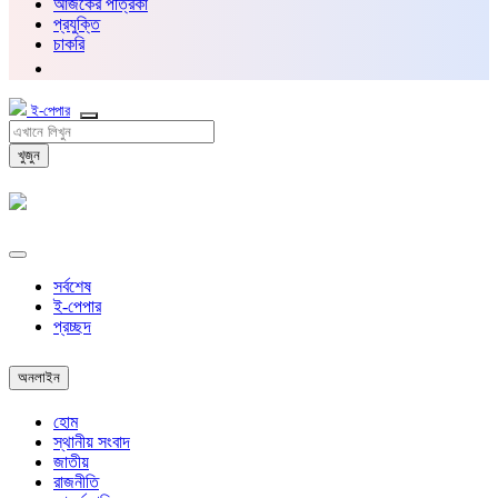
আজকের পত্রিকা
প্রযুক্তি
চাকরি
ই-পেপার
খুজুন
সর্বশেষ
ই-পেপার
প্রচ্ছদ
অনলাইন
হোম
স্থানীয় সংবাদ
জাতীয়
রাজনীতি