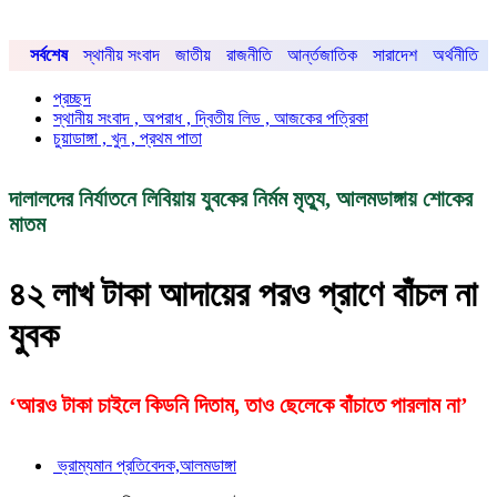
সর্বশেষ
স্থানীয় সংবাদ
জাতীয়
রাজনীতি
আর্ন্তজাতিক
সারাদেশ
অর্থনীতি
প্রচ্ছদ
স্থানীয় সংবাদ , অপরাধ , দ্বিতীয় লিড , আজকের পত্রিকা
চুয়াডাঙ্গা , খুন , প্রথম পাতা
দালালদের নির্যাতনে লিবিয়ায় যুবকের নির্মম মৃত্যু, আলমডাঙ্গায় শোকের
মাতম
৪২ লাখ টাকা আদায়ের পরও প্রাণে বাঁচল না
যুবক
‘আরও টাকা চাইলে কিডনি দিতাম, তাও ছেলেকে বাঁচাতে পারলাম না’
ভ্রাম্যমান প্রতিবেদক,আলমডাঙ্গা