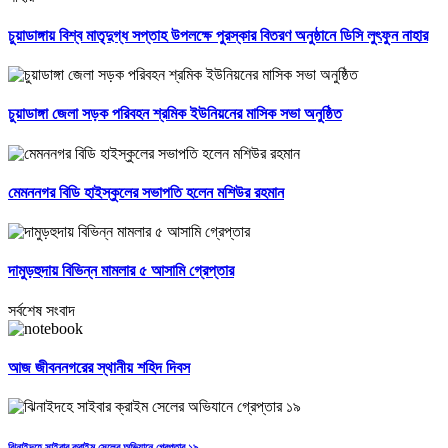
চুয়াডাঙ্গায় বিশ্ব মাতৃদুগ্ধ সপ্তাহ উপলক্ষে পুরস্কার বিতরণ অনুষ্ঠানে ডিসি লুৎফুন নাহার
চুয়াডাঙ্গা জেলা সড়ক পরিবহন শ্রমিক ইউনিয়নের মাসিক সভা অনুষ্ঠিত
মেমননগর বিডি হাইস্কুলের সভাপতি হলেন মশিউর রহমান
দামুড়হুদায় বিভিন্ন মামলার ৫ আসামি গ্রেপ্তার
সর্বশেষ সংবাদ
আজ জীবননগরের স্থানীয় শহিদ দিবস
ঝিনাইদহে সাইবার ক্রাইম সেলের অভিযানে গ্রেপ্তার ১৯