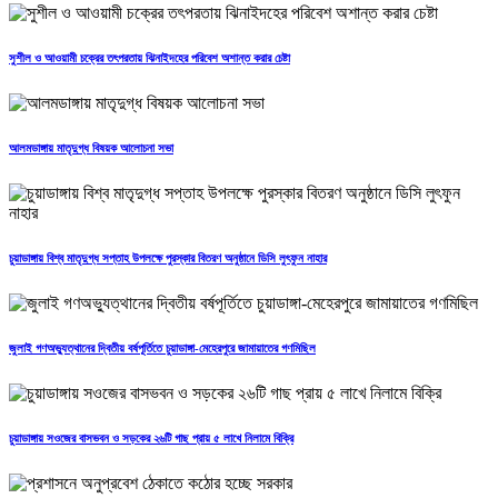
সুশীল ও আওয়ামী চক্রের তৎপরতায় ঝিনাইদহের পরিবেশ অশান্ত করার চেষ্টা
আলমডাঙ্গায় মাতৃদুগ্ধ বিষয়ক আলোচনা সভা
চুয়াডাঙ্গায় বিশ্ব মাতৃদুগ্ধ সপ্তাহ উপলক্ষে পুরস্কার বিতরণ অনুষ্ঠানে ডিসি লুৎফুন নাহার
জুলাই গণঅভ্যুত্থানের দ্বিতীয় বর্ষপূর্তিতে চুয়াডাঙ্গা-মেহেরপুরে জামায়াতের গণমিছিল
চুয়াডাঙ্গায় সওজের বাসভবন ও সড়কের ২৬টি গাছ প্রায় ৫ লাখে নিলামে বিক্রি