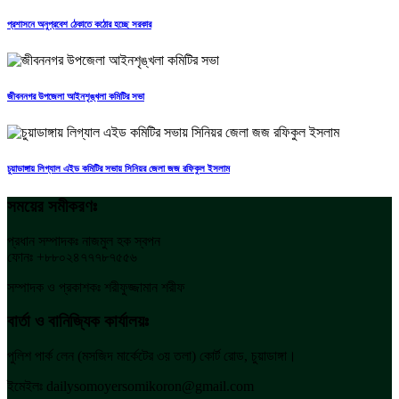
প্রশাসনে অনুপ্রবেশ ঠেকাতে কঠোর হচ্ছে সরকার
জীবননগর উপজেলা আইনশৃঙ্খলা কমিটির সভা
চুয়াডাঙ্গায় লিগ্যাল এইড কমিটির সভায় সিনিয়র জেলা জজ রফিকুল ইসলাম
সময়ের সমীকরণঃ
প্রধান সম্পাদকঃ নাজমুল হক স্বপন
ফোনঃ +৮৮০২৪৭৭৭৮৭৫৫৬
সম্পাদক ও প্রকাশকঃ শরীফুজ্জামান শরীফ
বার্তা ও বানিজ্যিক কার্যালয়ঃ
পুলিশ পার্ক লেন (মসজিদ মার্কেটের ৩য় তলা) কোর্ট রোড, চুয়াডাঙ্গা।
ইমেইলঃ dailysomoyersomikoron@gmail.com