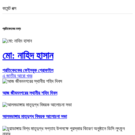
কমেন্ট বক্স
প্রতিবেদকের তথ্য
মো: নাহিদ হাসান
প্রতিবেদকের ফেইসবুক প্রোফাইল
এ জাতীয় আরো খবর
আজ জীবননগরের স্থানীয় শহিদ দিবস
আলমডাঙ্গায় মাতৃদুগ্ধ বিষয়ক আলোচনা সভা