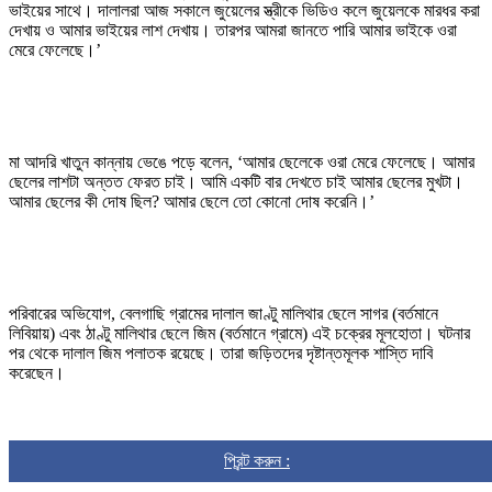
ভাইয়ের সাথে। দালালরা আজ সকালে জুয়েলের স্ত্রীকে ভিডিও কলে জুয়েলকে মারধর করা
দেখায় ও আমার ভাইয়ের লাশ দেখায়। তারপর আমরা জানতে পারি আমার ভাইকে ওরা
মেরে ফেলেছে।’
মা আদরি খাতুন কান্নায় ভেঙে পড়ে বলেন, ‘আমার ছেলেকে ওরা মেরে ফেলেছে। আমার
ছেলের লাশটা অন্তত ফেরত চাই। আমি একটি বার দেখতে চাই আমার ছেলের মুখটা।
আমার ছেলের কী দোষ ছিল? আমার ছেলে তো কোনো দোষ করেনি।’
পরিবারের অভিযোগ, বেলগাছি গ্রামের দালাল জাণ্টু মালিথার ছেলে সাগর (বর্তমানে
লিবিয়ায়) এবং ঠাণ্টু মালিথার ছেলে জিম (বর্তমানে গ্রামে) এই চক্রের মূলহোতা। ঘটনার
পর থেকে দালাল জিম পলাতক রয়েছে। তারা জড়িতদের দৃষ্টান্তমূলক শাস্তি দাবি
করেছেন।
প্রিন্ট করুন :