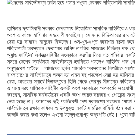
হাসিনার ফ্যাসিবাদী সরকার দেশরক্ষায় নিয়োজিত সামরিক বাহিনীকেও ধ
অংশ এ কাজে হাসিনার সহযোগী হয়েছিল। সে জন্য বিডিআরের ৫৭ চৌকস 
দেয়া হয় সাধারণ মানুষের বিরুদ্ধে। গুম-খুন-গুপ্ত কারাগার রচনা
শক্তিশালী অবস্থানে ফেরানোর তাগিদ নাগরিক সমাজের বিভিন্ন পক্ষ থেক
অ্যান্ড জাস্টিস' সশস্ত্রবাহিনীর সংস্কারে করণীয় নিয়ে গত শনিবার
সময়ে দেশের স্বাধীনতা সার্বভৌমত্ব হুমকিতে পড়লেও বাহিনীর পক্ষ
অনুপ্রবেশ ঘটেছে। আমাদের দুর্বল সামরিক অবস্থানের বিপরীতে নেপ
বাংলাদেশের সার্বভৌমত্ব লঙ্ঘন হয় এমন বহু পদক্ষেপ নেয়া হয় হাসিন
দেয়া, ভারতের স্বার্থে দিনাজপুরের হিলি থেকে শেরপুর সীমান্তে করিড
এ সময় বরং সামিরক বাহিনীর একটি অংশ সরকারের অপকর্মের সহযোগী হ
করছেন, সামরিক কর্মকর্তাদের একটি অংশ ভারত সরকার ও গোয়েন্দা সংস্থ
নেয়া হচ্ছে না। আমাদের দুই প্রতিবেশী দেশ প্রকাশ্যে শত্রুতা পোষ
সার্বভৌমত্ব রক্ষায় কার্যকর ও উপযুক্ত একটি সামরিক বাহিনী গঠন করা
কাজটি করার কথা হলেও এখনো উল্লেখযোগ্য অগ্রগতি নেই। পুরো বাহি