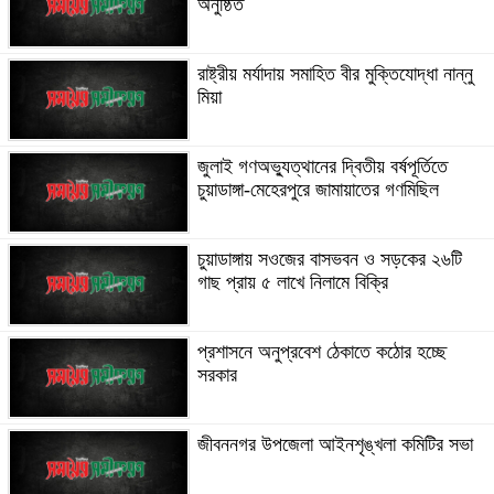
অনুষ্ঠিত
রাষ্ট্রীয় মর্যাদায় সমাহিত বীর মুক্তিযোদ্ধা নান্নু
মিয়া
জুলাই গণঅভ্যুত্থানের দ্বিতীয় বর্ষপূর্তিতে
চুয়াডাঙ্গা-মেহেরপুরে জামায়াতের গণমিছিল
চুয়াডাঙ্গায় সওজের বাসভবন ও সড়কের ২৬টি
গাছ প্রায় ৫ লাখে নিলামে বিক্রি
প্রশাসনে অনুপ্রবেশ ঠেকাতে কঠোর হচ্ছে
সরকার
জীবননগর উপজেলা আইনশৃঙ্খলা কমিটির সভা