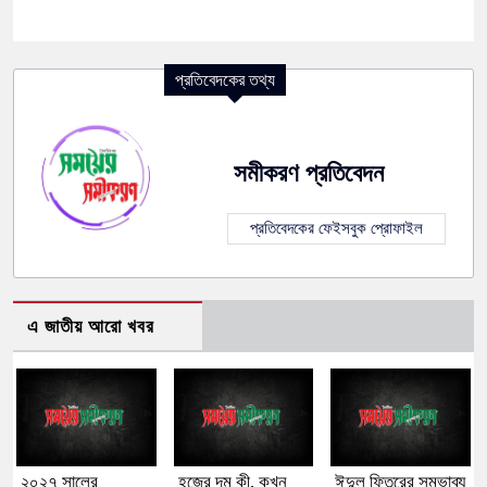
প্রতিবেদকের তথ্য
সমীকরণ প্রতিবেদন
প্রতিবেদকের ফেইসবুক প্রোফাইল
এ জাতীয় আরো খবর
২০২৭ সালের
হজের দম কী, কখন
ঈদুল ফিতরের সম্ভাব্য