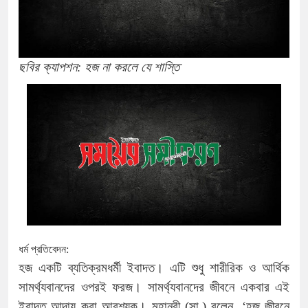
ছবির ক্যাপশন: হজ না করলে যে শাস্তি
ধর্ম প্রতিবেদন:
হজ একটি ব্যতিক্রমধর্মী ইবাদত। এটি শুধু শারীরিক ও আর্থিক
সামর্থ্যবানদের ওপরই ফরজ। সামর্থ্যবানদের জীবনে একবার এই
ইবাদত আদায় করা আবশ্যক। মহানবী (সা.) বলেন, ‘হজ জীবনে