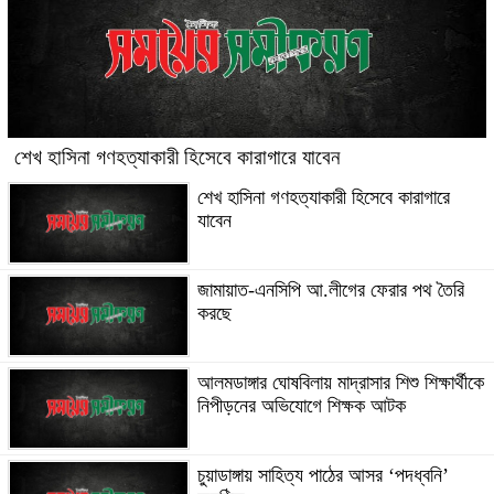
শেখ হাসিনা গণহত্যাকারী হিসেবে কারাগারে যাবেন
শেখ হাসিনা গণহত্যাকারী হিসেবে কারাগারে
যাবেন
জামায়াত-এনসিপি আ.লীগের ফেরার পথ তৈরি
করছে
আলমডাঙ্গার ঘোষবিলায় মাদ্রাসার শিশু শিক্ষার্থীকে
নিপীড়নের অভিযোগে শিক্ষক আটক
চুয়াডাঙ্গায় সাহিত্য পাঠের আসর ‘পদধ্বনি’