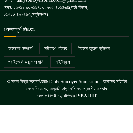
ইমেইলঃ dailysomoyersomikoron@gmail.com
ফোনঃ ০১৭১১-৯০৯১৯৭, ০১৭০৫-৪০১৪৬৪(বার্তা-বিভাগ),
০১৭০৫-৪০১৪৬৭(সার্কুলেশন)
গুরুত্বপূর্ণ লিঙ্কঃ
আমাদের সম্পর্কে
সমীকরণ পরিবার
ট্রামস অ্যান্ড কন্ডিশন
প্রাইভেসি অ্যান্ড পলিসি
সাইটম্যাপ
© সকল কিছুর স্বত্বাধিকারঃ Daily Somoyer Somikoron | আমাদের সাইটের
কোন বিষয়বস্তু অনুমতি ছাড়া কপি করা দণ্ডনীয় অপরাধ
সকল কারিগরী সহযোগিতায়
ISBAH IT