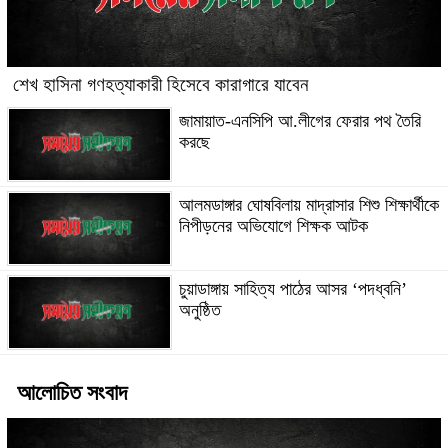
শেখ হাসিনা গণহত্যাকারী হিসেবে কারাগারে যাবেন
জামায়াত-এনসিপি আ.লীগের ফেরার পথ তৈরি
করছে
আলমডাঙ্গার ঘোষবিলায় মাদ্রাসার শিশু শিক্ষার্থীকে
নিপীড়নের অভিযোগে শিক্ষক আটক
চুয়াডাঙ্গায় সাহিত্য পাঠের আসর ‘পদধ্বনি’
অনুষ্ঠিত
আলোচিত সংবাদ