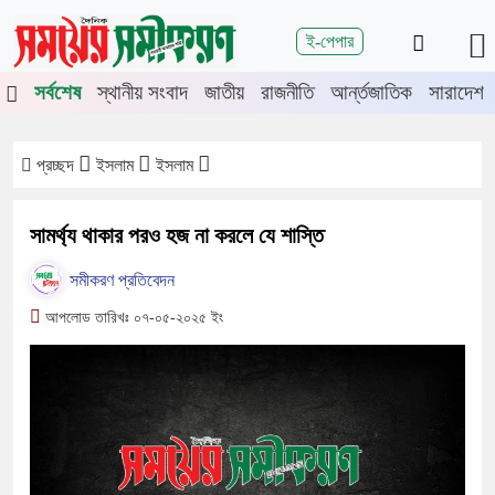
শিরোনাম
ই-পেপার
ে চুয়াডাঙ্গা-মেহেরপুরে জামায়াতের গণমিছিল
চুয়াডাঙ্গায় সওজের বাসভবন ও
সর্বশেষ
স্থানীয় সংবাদ
জাতীয়
রাজনীতি
আর্ন্তজাতিক
সারাদেশ
প্রচ্ছদ
ইসলাম
ইসলাম
সামর্থ্য থাকার পরও হজ না করলে যে শাস্তি
সমীকরণ প্রতিবেদন
আপলোড তারিখঃ ০৭-০৫-২০২৫ ইং