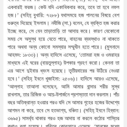
একবারই ফরজ। কেউ যদি একাধিকবার করে, তবে তা হবে নফল
হজ।’ (সহিহ্ বুখারি: ৭২৮৮) যথাসময়ে হজ পালনের বিষয়ে বেশ
গুরুত্ব দিয়েছে ইসলাম। নবীজি (সা.) বলেন, যে ব্যক্তি হজ করার
ইচ্ছে করে, সে যেন তাড়াতাড়ি তা আদায় করে। কারণ যেকোনো
সময় সে অসুস্থ হয়ে যেতে পারে, বাহনের ব্যবস্থাও না থাকতে
পারে অথবা অন্য কোনো সমস্যার সম্মুখীন হতে পারে। (মুসনাদে
আহমদ: ১৮৩৩)। অন্য হাদিসে এসেছে, ‘তোমরা হজ ও ওমরাহর
মাধ্যমে এই ঘরের (বায়তুল্লাহ) উপকার গ্রহণ করো। কেননা তা
এর আগে দুইবার ধ্বংস হয়েছে। তৃতীয়বারের পর উঠিয়ে নেওয়া
হবে।’ (সহিহ্ ইবনে খুজাইমা: ২৫০৬)। হাদিসে আরও এসেছে,
‘আল্লাহ তাআলা বলেছেন, আমি আমার বান্দার শরীর সুস্থ
রাখলাম, তার রিজিক ও আয়-উপার্জনে প্রশস্ততা দান করলাম। পাঁচ
বছর অতিক্রান্ত হওয়ার পরও যদি সে আমার গৃহের হজের উদ্দেশ্যে
আগমন না করে, তবে সে হতভাগ্য, বঞ্চিত। (সহিহ্ ইবনে হিব্বান:
৩৬৯৫) সামর্থ্য থাকার পরও হজ আদায় না করলে কঠোর শাস্তির
কথাও বলা হয়েছে। পবিত্র কোরআনে এসেছে, ‘মানুষের মধ্যে