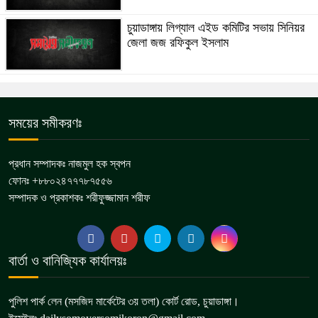
চুয়াডাঙ্গায় লিগ্যাল এইড কমিটির সভায় সিনিয়র
জেলা জজ রফিকুল ইসলাম
সময়ের সমীকরণঃ
প্রধান সম্পাদকঃ নাজমুল হক স্বপন
ফোনঃ +৮৮০২৪৭৭৭৮৭৫৫৬
সম্পাদক ও প্রকাশকঃ শরীফুজ্জামান শরীফ
বার্তা ও বানিজ্যিক কার্যালয়ঃ
পুলিশ পার্ক লেন (মসজিদ মার্কেটের ৩য় তলা) কোর্ট রোড, চুয়াডাঙ্গা।