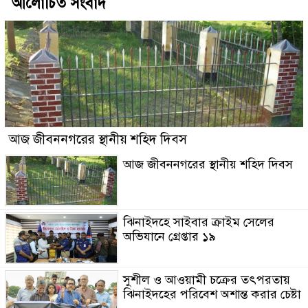
আলোচিত সংবাদ
আজ জীবননগরের স্থানীয় শহিদ দিবস
আজ জীবননগরের স্থানীয় শহিদ দিবস
ঝিনাইদহে সাইবার ক্রাইম সেলের
অভিযানে গ্রেপ্তার ১৯
সুশীল ও আওয়ামী চক্রের তৎপরতায়
ঝিনাইদহের পরিবেশ অশান্ত করার চেষ্টা