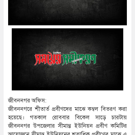
জীবননগর অফিস:
জীবননগরে শীতার্ত প্রবীণদের মাঝে কম্বল বিতরণ করা
হয়েছে। গতকাল রোববার বিকেল সাড়ে চারটায়
জীবননগর উপজেলার সীমান্ত ইউনিয়ন প্রবীণ কমিটির
আয়োজনে সীমান্ত ইউনিয়নের শতাধিক প্রবীণের মাঝে এ