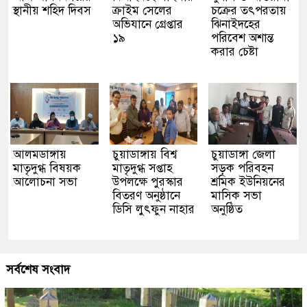
স্থানীয় শহিদ দিবস
ক্রাইম সেলের
চক্রের তৎপরতায়
অভিযানে গ্রেপ্তার
ঝিনাইদহের
১৯
পরিবেশ অশান্ত
করার চেষ্টা
আলমডাঙ্গায়
চুয়াডাঙ্গায় বিশ্ব
চুয়াডাঙ্গা জেলা
মাতৃদুগ্ধ বিষয়ক
মাতৃদুগ্ধ সপ্তাহ
সড়ক পরিবহন
আলোচনা সভা
উপলক্ষে পুরস্কার
শ্রমিক ইউনিয়নের
বিতরণ অনুষ্ঠানে
মাসিক সভা
ডিসি লুৎফুন নাহার
অনুষ্ঠিত
সর্বশেষ সংবাদ