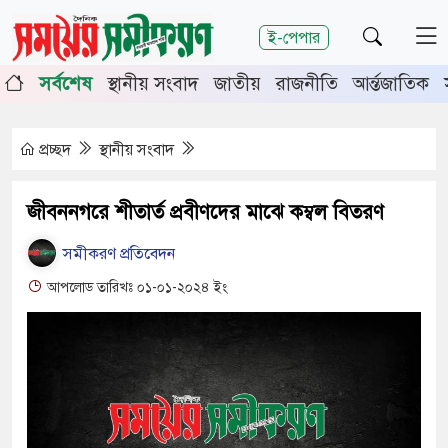
শিরোনাম
ই-পেপার
পূর্তিতে চুয়াডাঙ্গা-মেহেরপুরে জামায়াতের গণমিছিল
চুয়াডাঙ্গা
সর্বশেষ
স্থানীয় সংবাদ
জাতীয়
রাজনীতি
আর্ন্তজাতিক
র সভায় সিনিয়র জেলা জজ রফিকুল ইসলাম
প্রচ্ছদ
স্থানীয় সংবাদ
জীবননগরে শীতার্ত প্রবীণদের মাঝে কম্বল বিতরণ
সমীকরণ প্রতিবেদন
আপলোড তারিখঃ ০১-০১-২০২৪ ইং