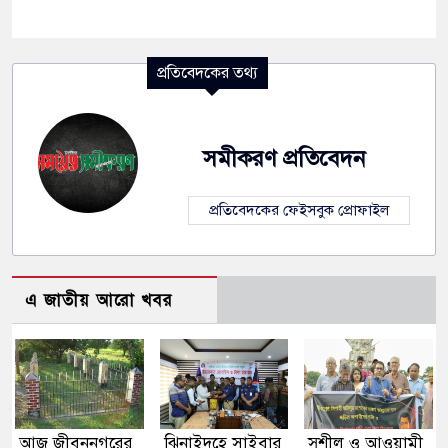
প্রতিবেদকের তথ্য
সমীকরণ প্রতিবেদন
প্রতিবেদকের ফেইসবুক প্রোফাইল
এ জাতীয় আরো খবর
আজ জীবননগরের
ঝিনাইদহে সাইবার
সুশীল ও আওয়ামী