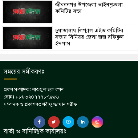
জীবননগর উপজেলা আইনশৃঙ্খলা
কমিটির সভা
চুয়াডাঙ্গায় লিগ্যাল এইড কমিটির
সভায় সিনিয়র জেলা জজ রফিকুল
ইসলাম
সময়ের সমীকরণঃ
প্রধান সম্পাদকঃ নাজমুল হক স্বপন
ফোনঃ +৮৮০২৪৭৭৭৮৭৫৫৬
সম্পাদক ও প্রকাশকঃ শরীফুজ্জামান শরীফ
বার্তা ও বানিজ্যিক কার্যালয়ঃ