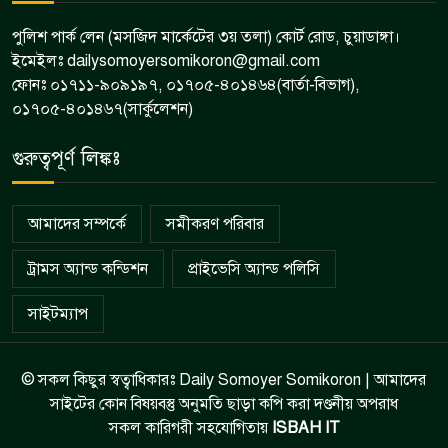
পুলিশ পার্ক লেন (মসজিদ মার্কেটের ৩য় তলা) কোর্ট রোড, চুয়াডাঙ্গা।
ইমেইলঃ dailysomoyersomikoron@gmail.com
ফোনঃ ০১৭১১-৯০৯১৯৭, ০১৭০৫-৪০১৪৬৪(বার্তা-বিভাগ),
০১৭০৫-৪০১৪৬৭(সার্কুলেশন)
গুরুত্বপূর্ণ লিঙ্কঃ
আমাদের সম্পর্কে
সমীকরণ পরিবার
ট্রামস অ্যান্ড কন্ডিশন
প্রাইভেসি অ্যান্ড পলিসি
সাইটম্যাপ
© সকল কিছুর স্বত্বাধিকারঃ Daily Somoyer Somikoron | আমাদের
সাইটের কোন বিষয়বস্তু অনুমতি ছাড়া কপি করা দণ্ডনীয় অপরাধ
সকল কারিগরী সহযোগিতায়
ISBAH IT