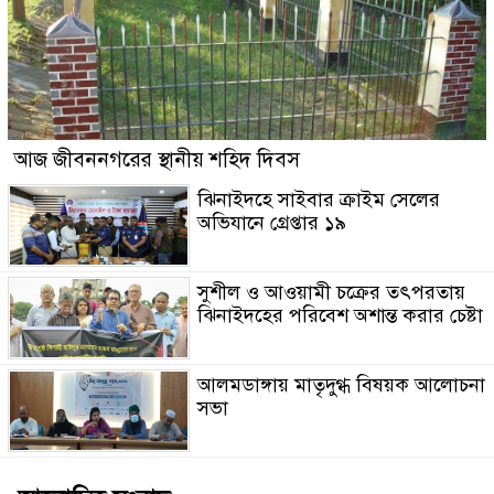
আজ জীবননগরের স্থানীয় শহিদ দিবস
ঝিনাইদহে সাইবার ক্রাইম সেলের
অভিযানে গ্রেপ্তার ১৯
সুশীল ও আওয়ামী চক্রের তৎপরতায়
ঝিনাইদহের পরিবেশ অশান্ত করার চেষ্টা
আলমডাঙ্গায় মাতৃদুগ্ধ বিষয়ক আলোচনা
সভা