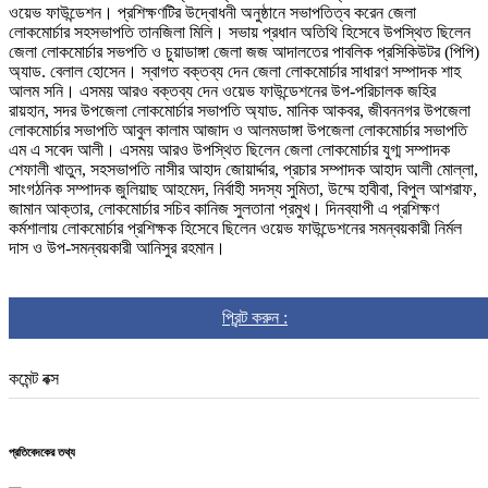
ওয়েভ ফাউন্ডেশন। প্রশিক্ষণটির উদ্বোধনী অনুষ্ঠানে সভাপতিত্ব করেন জেলা
লোকমোর্চার সহসভাপতি তানজিলা মিলি। সভায় প্রধান অতিথি হিসেবে উপস্থিত ছিলেন
জেলা লোকমোর্চার সভপতি ও চুয়াডাঙ্গা জেলা জজ আদালতের পাবলিক প্রসিকিউটর (পিপি)
অ্যাড. বেলাল হোসেন। স্বাগত বক্তব্য দেন জেলা লোকমোর্চার সাধারণ সম্পাদক শাহ
আলম সনি। এসময় আরও বক্তব্য দেন ওয়েভ ফাউন্ডেশনের উপ-পরিচালক জহির
রায়হান, সদর উপজেলা লোকমোর্চার সভাপতি অ্যাড. মানিক আকবর, জীবননগর উপজেলা
লোকমোর্চার সভাপতি আবুল কালাম আজাদ ও আলমডাঙ্গা উপজেলা লোকমোর্চার সভাপতি
এম এ সবেদ আলী। এসময় আরও উপস্থিত ছিলেন জেলা লোকমোর্চার যুগ্ম সম্পাদক
শেফালী খাতুন, সহসভাপতি নাসীর আহাদ জোয়ার্দ্দার, প্রচার সম্পাদক আহাদ আলী মোল্লা,
সাংগঠনিক সম্পাদক জুলিয়াছ আহমেদ, নির্বাহী সদস্য সুমিতা, উম্মে হাবীবা, বিপুল আশরাফ,
জামান আক্তার, লোকমোর্চার সচিব কানিজ সুলতানা প্রমুখ। দিনব্যাপী এ প্রশিক্ষণ
কর্মশালায় লোকমোর্চার প্রশিক্ষক হিসেবে ছিলেন ওয়েভ ফাউন্ডেশনের সমন্বয়কারী নির্মল
দাস ও উপ-সমন্বয়কারী আনিসুর রহমান।
প্রিন্ট করুন :
কমেন্ট বক্স
প্রতিবেদকের তথ্য