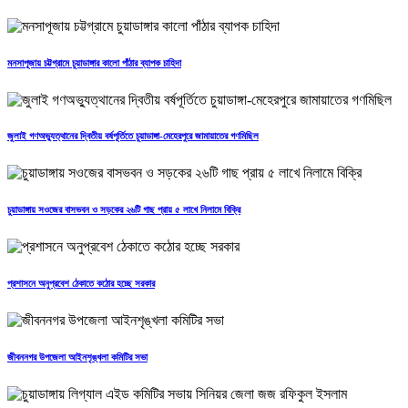
মনসাপূজায় চট্টগ্রামে চুয়াডাঙ্গার কালো পাঁঠার ব্যাপক চাহিদা
জুলাই গণঅভ্যুত্থানের দ্বিতীয় বর্ষপূর্তিতে চুয়াডাঙ্গা-মেহেরপুরে জামায়াতের গণমিছিল
চুয়াডাঙ্গায় সওজের বাসভবন ও সড়কের ২৬টি গাছ প্রায় ৫ লাখে নিলামে বিক্রি
প্রশাসনে অনুপ্রবেশ ঠেকাতে কঠোর হচ্ছে সরকার
জীবননগর উপজেলা আইনশৃঙ্খলা কমিটির সভা