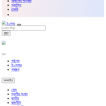
আজকের পত্রিকা
প্রযুক্তি
চাকরি
ই-পেপার
খুজুন
সর্বশেষ
ই-পেপার
প্রচ্ছদ
অনলাইন
হোম
স্থানীয় সংবাদ
জাতীয়
রাজনীতি