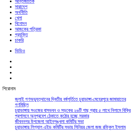
আর্ন্তজাতিক
সারাদেশ
অর্থনীতি
খেলা
বিনোদন
আজকের পত্রিকা
প্রযুক্তি
চাকরি
ভিডিও
শিরোনাম
জুলাই গণঅভ্যুত্থানের দ্বিতীয় বর্ষপূর্তিতে চুয়াডাঙ্গা-মেহেরপুরে জামায়াতের
গণমিছিল
চুয়াডাঙ্গায় সওজের বাসভবন ও সড়কের ২৬টি গাছ প্রায় ৫ লাখে নিলামে বিক্রি
প্রশাসনে অনুপ্রবেশ ঠেকাতে কঠোর হচ্ছে সরকার
জীবননগর উপজেলা আইনশৃঙ্খলা কমিটির সভা
চুয়াডাঙ্গায় লিগ্যাল এইড কমিটির সভায় সিনিয়র জেলা জজ রফিকুল ইসলাম