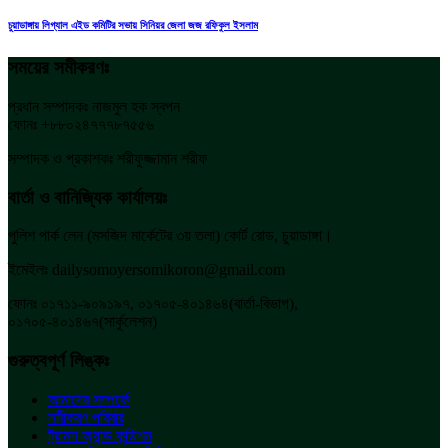
চুয়াডাঙ্গায় লিগ্যাল এইড কমিটির সভায় সিনিয়র জেলা জজ রফিকুল ইসলাম
সময়ের সমীকরণঃ
প্রধান সম্পাদকঃ নাজমুল হক স্বপন
ফোনঃ +৮৮০২৪৭৭৭৮৭৫৫৬
সম্পাদক ও প্রকাশকঃ শরীফুজ্জামান শরীফ
বার্তা ও বানিজ্যিক কার্যালয়ঃ
পুলিশ পার্ক লেন (মসজিদ মার্কেটের ৩য় তলা) কোর্ট রোড, চুয়াডাঙ্গা।
ইমেইলঃ dailysomoyersomikoron@gmail.com
ফোনঃ ০১৭১১-৯০৯১৯৭, ০১৭০৫-৪০১৪৬৪(বার্তা-বিভাগ),
০১৭০৫-৪০১৪৬৭(সার্কুলেশন)
গুরুত্বপূর্ণ লিঙ্কঃ
আমাদের সম্পর্কে
সমীকরণ পরিবার
ট্রামস অ্যান্ড কন্ডিশন