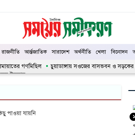
রাজনীতি
আর্ন্তজাতিক
সারাদেশ
অর্থনীতি
খেলা
বিনোদন
আ
 জামায়াতের গণমিছিল
চুয়াডাঙ্গায় সওজের বাসভবন ও সড়কের ২৬ট
কুল ইসলাম
িছু পাওয়া যায়নি
১