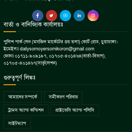
অনুপ্রবেশকালে ৮ বাংলাদেশি নারী
বার্তা ও বানিজ্যিক কার্যালয়ঃ
৮
আটক
পুলিশ পার্ক লেন (মসজিদ মার্কেটের ৩য় তলা) কোর্ট রোড, চুয়াডাঙ্গা।
ইমেইলঃ dailysomoyersomikoron@gmail.com
ফোনঃ ০১৭১১-৯০৯১৯৭, ০১৭০৫-৪০১৪৬৪(বার্তা-বিভাগ),
০১৭০৫-৪০১৪৬৭(সার্কুলেশন)
গুরুত্বপূর্ণ লিঙ্কঃ
আমাদের সম্পর্কে
সমীকরণ পরিবার
ট্রামস অ্যান্ড কন্ডিশন
প্রাইভেসি অ্যান্ড পলিসি
সাইটম্যাপ