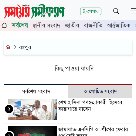
শিরোনাম
ই-পেপার
ে নিলামে বিক্রি
প্রশাসনে অনুপ্রবেশ ঠেকাতে কঠোর হচ্ছে সর
সর্বশেষ
স্থানীয় সংবাদ
জাতীয়
রাজনীতি
আর্ন্তজাতিক
রংপুর
কিছু পাওয়া যায়নি
সর্বশেষ সংবাদ
আলোচিত সংবাদ
শেখ হাসিনা গণহত্যাকারী হিসেবে
১
কারাগারে যাবেন
জামায়াত-এনসিপি আ.লীগের ফেরার
২