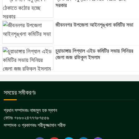
সরকার
জীবননগর উপজেলা আইনশৃঙ্খলা কমিটির সভা
চুয়াডাঙ্গায় লিগ্যাল এইড কমিটির সভায় সিনিয়র
জেলা জজ রফিকুল ইসলাম
সময়ের সমীকরণঃ
প্রধান সম্পাদকঃ নাজমুল হক স্বপন
ফোনঃ +৮৮০২৪৭৭৭৮৭৫৫৬
সম্পাদক ও প্রকাশকঃ শরীফুজ্জামান শরীফ