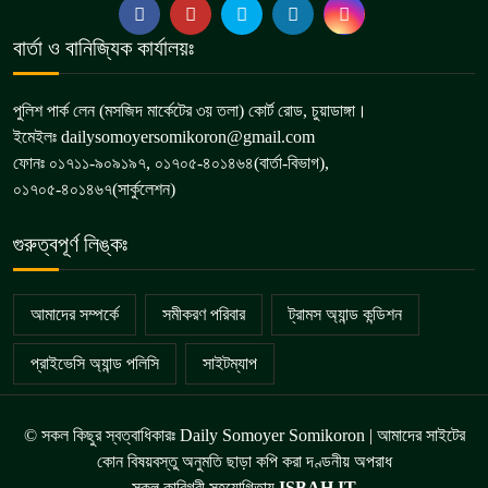
বার্তা ও বানিজ্যিক কার্যালয়ঃ
পুলিশ পার্ক লেন (মসজিদ মার্কেটের ৩য় তলা) কোর্ট রোড, চুয়াডাঙ্গা।
ইমেইলঃ dailysomoyersomikoron@gmail.com
ফোনঃ ০১৭১১-৯০৯১৯৭, ০১৭০৫-৪০১৪৬৪(বার্তা-বিভাগ),
০১৭০৫-৪০১৪৬৭(সার্কুলেশন)
গুরুত্বপূর্ণ লিঙ্কঃ
আমাদের সম্পর্কে
সমীকরণ পরিবার
ট্রামস অ্যান্ড কন্ডিশন
প্রাইভেসি অ্যান্ড পলিসি
সাইটম্যাপ
© সকল কিছুর স্বত্বাধিকারঃ Daily Somoyer Somikoron | আমাদের সাইটের
কোন বিষয়বস্তু অনুমতি ছাড়া কপি করা দণ্ডনীয় অপরাধ
সকল কারিগরী সহযোগিতায়
ISBAH IT