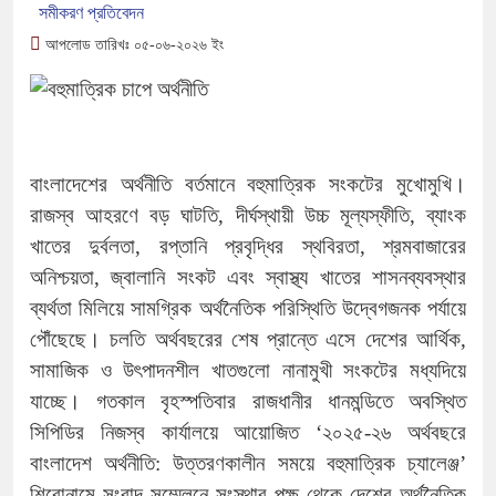
সমীকরণ প্রতিবেদন
আপলোড তারিখঃ ০৫-০৬-২০২৬ ইং
বাংলাদেশের অর্থনীতি বর্তমানে বহুমাত্রিক সংকটের মুখোমুখি।
রাজস্ব আহরণে বড় ঘাটতি, দীর্ঘস্থায়ী উচ্চ মূল্যস্ফীতি, ব্যাংক
খাতের দুর্বলতা, রপ্তানি প্রবৃদ্ধির স্থবিরতা, শ্রমবাজারের
অনিশ্চয়তা, জ্বালানি সংকট এবং স্বাস্থ্য খাতের শাসনব্যবস্থার
ব্যর্থতা মিলিয়ে সামগ্রিক অর্থনৈতিক পরিস্থিতি উদ্বেগজনক পর্যায়ে
পৌঁছেছে। চলতি অর্থবছরের শেষ প্রান্তে এসে দেশের আর্থিক,
সামাজিক ও উৎপাদনশীল খাতগুলো নানামুখী সংকটের মধ্যদিয়ে
যাচ্ছে। গতকাল বৃহস্পতিবার রাজধানীর ধানমন্ডিতে অবস্থিত
সিপিডির নিজস্ব কার্যালয়ে আয়োজিত ‘২০২৫-২৬ অর্থবছরে
বাংলাদেশ অর্থনীতি: উত্তরণকালীন সময়ে বহুমাত্রিক চ্যালেঞ্জ’
শিরোনামে সংবাদ সম্মেলনে সংস্থার পক্ষ থেকে দেশের অর্থনৈতিক