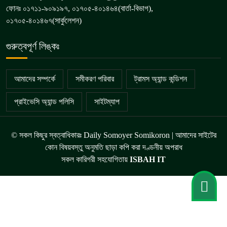
ফোনঃ ০১৭১১-৯০৯১৯৭, ০১৭০৫-৪০১৪৬৪(বার্তা-বিভাগ),
০১৭০৫-৪০১৪৬৭(সার্কুলেশন)
গুরুত্বপূর্ণ লিঙ্কঃ
আমাদের সম্পর্কে
সমীকরণ পরিবার
ট্রামস অ্যান্ড কন্ডিশন
প্রাইভেসি অ্যান্ড পলিসি
সাইটম্যাপ
© সকল কিছুর স্বত্বাধিকারঃ Daily Somoyer Somikoron | আমাদের সাইটের
কোন বিষয়বস্তু অনুমতি ছাড়া কপি করা দণ্ডনীয় অপরাধ
সকল কারিগরী সহযোগিতায়
ISBAH IT