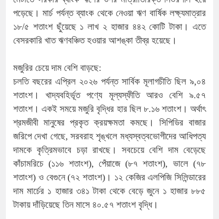
পড়েছে। মার্চ পর্যন্ত ব্যাংক থেকে নেওয়া ঋণ বার্ষিক লক্ষ্যমাত্রার
১৮/৫ শতাংশ ছুঁয়েছে ১ লাখ ২ হাজার ৪৪২ কোটি টাকা। এতে
বেসরকারি খাত ঋণবঞ্চিত হওয়ার আশঙ্কা তীব্র হয়েছে।
মজুরির চেয়ে দাম বেশি বাড়ছে:
চলতি বছরের এপ্রিল ২০২৬ পর্যন্ত সার্বিক মূলাগচীতি ছিল ৯,০৪
শতাংশ। খাদ্যবহির্ভূত পণ্যে মূল্যস্ফীতি আরও বেশি ৯.৫৭
শতাংশ। একই সময়ে মজুরি বৃদ্ধির হার ছিল ৮.১৬ শতাংশ। অর্থাৎ
শ্রমজীবী মানুষের প্রকৃত ক্রয়ক্ষমতা কমছে। সিপিডির বাজার
জরিপে দেখা গেছে, সরবরাহ শৃঙ্খলে মধ্যস্বত্বভোগীদের আধিপত্য
দামকে কৃত্রিমভাবে চড়া রাখছে। সবচেয়ে বেশি দাম বেড়েছে
কাঁচামরিচে (১১৬ শতাংশ), পেঁয়াজে (৮৭ শতাংশ), ভালে (৭৮
শতাংশ) ও বেগুনে (৭২ শতাংশ)। ১২ কেজির এলপিজি সিলিন্ডারের
দাম মার্চের ১ হাজার ৩৪১ টাকা থেকে বেড়ে জুনে ১ হাজার ৮৮৫
টাকায় দাঁড়িয়েছে তিন মাসে ৪০.৫৭ শতাংশ বৃদ্ধি।