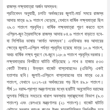
রাজস্ব লক্ষ্যমাত্রা অর্জন অসম্ভব:
প্রতিবেদন অনুযায়ী, চলতি অর্থবছরের জুলাই-মার্চ সময়ে রাজস্ব
আদায় মাত্র ৬.৯ শতাংশ বেড়েছে, যেখানে বার্ষিক লক্ষ্যমাত্রা ছিল
২৯.৩ শতাংশ প্রবৃদ্ধি। বার্ষিক লক্ষ্যমাত্রা পূরণ করতে হলে
এপ্রিল-জুন ত্রৈমাসিকে রাজস্ব আদায় ৮৪.৬ শতাংশ বাড়াতে হবে-
যা সিপিডির ভাষায় ‘কার্যত অসম্ভব’। এনবিআর কর আদায়ের
ক্ষেত্রে জুলাই-এপ্রিল পর্যন্ত প্রবৃদ্ধি হয়েছে মাত্র ১০.৬ শতাংশ,
অথচ বার্ষিক লক্ষ্য পূরণে মে-জুনে ১২৮.৬ শতাংশ প্রবৃদ্ধি দরকার।
লক্ষ্যমাত্রার বিপরীতে ঘাটতি দাঁড়িয়েছে ১ লাখ ৪ হাজার ৫৩৩
কোটি টাকায়। উন্নয়ন বাজেট বাস্তবায়নেও (এডিপি) একই
হতাশার ছবি। জুলাই-এপ্রিলে বাস্তবায়নের হার মাত্র ৩৫.৪
শতাংশ, যেখানে ২০১৭-২৪ অর্থবছরের গড় ছিল ৪৯.৮ শতাংশ।
শীর্ষ ১০ বরাদ্দ-প্রাপ্ত মন্ত্রণালয়ের মধ্যে ছয়টিই অনুমোদিত বরাদ্দের
তুলনায় পিছিয়ে সবচেয়ে খারাপ অবস্থায় স্বাস্থ্যসেবা বিভাগ (৯.৩
শতাংশ) এবং রেলওয়ে মন্ত্রণালয় (২১ শতাংশ)। বাজেট ঘাটতি
মেটাতে সরকার ব্যাংক ঋণের উপর মাত্রাতিরিক্ত নির্ভরশীল হয়ে