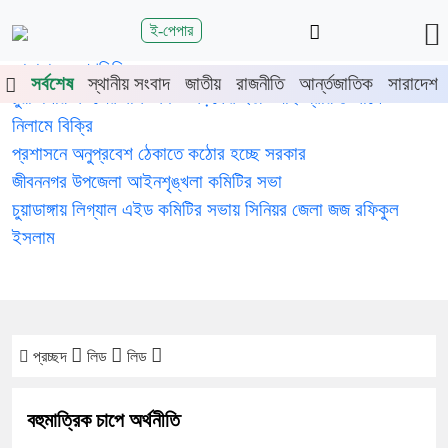
শিরোনাম
ই-পেপার
জুলাই গণঅভ্যুত্থানের দ্বিতীয় বর্ষপূর্তিতে চুয়াডাঙ্গা-মেহেরপুরে
জামায়াতের গণমিছিল
সর্বশেষ
স্থানীয় সংবাদ
জাতীয়
রাজনীতি
আর্ন্তজাতিক
সারাদেশ
চুয়াডাঙ্গায় সওজের বাসভবন ও সড়কের ২৬টি গাছ প্রায় ৫ লাখে
নিলামে বিক্রি
প্রশাসনে অনুপ্রবেশ ঠেকাতে কঠোর হচ্ছে সরকার
জীবননগর উপজেলা আইনশৃঙ্খলা কমিটির সভা
চুয়াডাঙ্গায় লিগ্যাল এইড কমিটির সভায় সিনিয়র জেলা জজ রফিকুল
ইসলাম
প্রচ্ছদ
লিড
লিড
বহুমাত্রিক চাপে অর্থনীতি