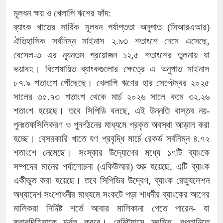
মূলধন ক্ষয় ও খেলাপি ঋশের ফাঁদ:
ব্যাংক খাতের সার্বিক মূলধন পর্যাপ্ততা অনুপাত (সিআরএআর)
ঐতিহাসিক সর্বনিম্ন মাইনাস ২.৯৩ শতাংশে নেমে এসেছে,
বেসেল-৩ এর ন্যূনতম প্রয়োজন ১২,৫ শতাংশের তুলনায় যা
ভয়াবহ। বিশেষায়িত ব্যাংকগুলোর ক্ষেত্রে এ অনুপাত মাইনাস
৮৭.৯ শতাংশে পৌঁছেছে। খেলাপি ঋণের হার সেপ্টেম্বর ২০২৫
সালের ৩৫.৭৩ শতাংশ থেকে মার্চ ২০২৬ সালে কমে ৩২.২৬
শতাংশ হয়েছে। তবে সিপিডি বলছে, এই উন্নতি বাস্তব নয়-
পুনঃতফসিলিকরণ ও পুনর্গঠনের মাধ্যমে প্রকৃত অবস্থা আড়াল করা
হচ্ছে। বেসরকারি খাতে যণ প্রবৃদ্ধি মার্চে রেকর্ড সর্বনিম্ন ৪.৭২
শতাংশে নেমেছে। সংস্কার উদ্যোগের মধ্যে ১৭টি ব্যাংকে
সম্পদের মানের পর্যালোচনা (একিউআর) শুরু হয়েছে, এটি ব্যাংক
একীভূত করা হয়েছে। তবে সিপিডির উদ্বেগ, ব্যাংক রেজ্যুলেশন
অধ্যাদেশ সংশোধনীর মাধ্যমে সংকটে পড়া শাধনীর ব্যাংকের আগের
মালিকরা নির্দিষ্ট শর্তে আবার মালিকানা পেতে পারেন- যা
জবাবদিহিতাকে দুর্বল করবে। রেমিট্যান্সে স্বস্তি, রপ্তানিতে