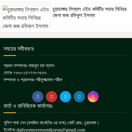
চুয়াডাঙ্গায় লিগ্যাল এইড কমিটির সভায় সিনিয়র
জেলা জজ রফিকুল ইসলাম
সময়ের সমীকরণঃ
প্রধান সম্পাদকঃ নাজমুল হক স্বপন
ফোনঃ +৮৮০২৪৭৭৭৮৭৫৫৬
সম্পাদক ও প্রকাশকঃ শরীফুজ্জামান শরীফ
বার্তা ও বানিজ্যিক কার্যালয়ঃ
পুলিশ পার্ক লেন (মসজিদ মার্কেটের ৩য় তলা) কোর্ট রোড, চুয়াডাঙ্গা।
ইমেইলঃ dailysomoyersomikoron@gmail.com