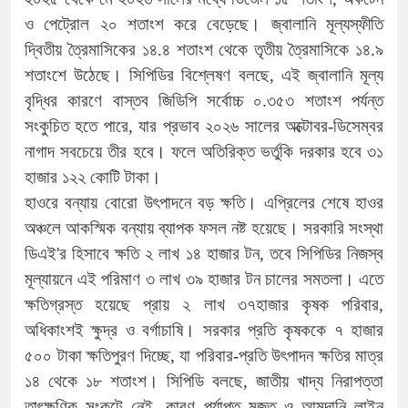
ও পেট্রোল ২০ শতাংশ করে বেড়েছে। জ্বালানি মূল্যস্ফীতি
দ্বিতীয় ত্রৈমাসিকের ১৪.৪ শতাংশ থেকে তৃতীয় ত্রৈমাসিকে ১৪.৯
শতাংশে উঠেছে। সিপিডির বিশ্লেষণ বলছে, এই জ্বালানি মূল্য
বৃদ্ধির কারণে বাস্তব জিডিপি সর্বোচ্চ ০.৩৫৩ শতাংশ পর্যন্ত
সংকুচিত হতে পারে, যার প্রভাব ২০২৬ সালের অক্টোবর-ডিসেম্বর
নাগাদ সবচেয়ে তীর হবে। ফলে অতিরিক্ত ভর্তুকি দরকার হবে ৩১
হাজার ১২২ কোটি টাকা।
হাওরে বন্যায় বোরো উৎপাদনে বড় ক্ষতি। এপ্রিলের শেষে হাওর
অঞ্চলে আকস্মিক বন্যায় ব্যাপক ফসল নষ্ট হয়েছে। সরকারি সংস্থা
ডিএই'র হিসাবে ক্ষতি ২ লাখ ১৪ হাজার টন, তবে সিপিডির নিজস্ব
মূল্যায়নে এই পরিমাণ ৩ লাখ ৩৯ হাজার টন চালের সমতলা। এতে
ক্ষতিগ্রস্ত হয়েছে প্রায় ২ লাখ ৩৭হাজার কৃষক পরিবার,
অধিকাংশই ক্ষুদ্র ও বর্গাচাষি। সরকার প্রতি কৃষককে ৭ হাজার
৫০০ টাকা ক্ষতিপুরণ দিচ্ছে, যা পরিবার-প্রতি উৎপাদন ক্ষতির মাত্র
১৪ থেকে ১৮ শতাংশ। সিপিডি বলছে, জাতীয় খাদ্য নিরাপত্তা
তাৎক্ষণিক সংকটে নেই, কারণ পর্যাপ্ত মজুত ও আমদানি লাইন