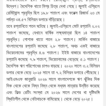
উদ্বেগ। বৈদেশিক খাতে মিশ্র চিত্র দেখা গেছে। জুলাই এপ্রিলে
রেমিট্যান্স প্রবৃদ্ধি ছিল ১৯.৮ শতাংশ এবং ফরেক্স রিজার্ভ ২৩ মে
পর্যন্ত ৩৪.৫৭ বিলিয়ন ডলারে দাঁড়িয়েছে।
তবে রপ্তানিতে পতন ঘটেছে। জুলাই-এপ্রিলে মোট রপ্তানি ২.০২
শতাংশ কমেছে, যেখানে বার্ষিক লক্ষ্যমাত্রা ছিল ১৪ শতাংশ
প্রবৃদ্ধি। পোশাক খাতে পতন ২.৮ শতাংশ। মার্কিন বাজারে
বাংলাদেশের রপ্তানি কমেছে ২.৮ শতাংশ, অথচ একই বাজারে
ভিয়েতনামের প্রবৃদ্ধি ৪.৬ শতাংশ। ইইউ বাজারে বাংলাদেশের
রপ্তানি কমেছে ৭.৯ শতাংশ, ভিয়েতনামের বেড়েছে ৫.১ শতাংশ।
বৈদেশিক ঋণ পরিশোধের চাপও বাড়ছে। ২০২০ সালে ৩.২ বিলিয়ন
ডলার থেকে বেড়ে ২০২৫ সালে তা ৭.২ বিলিয়ন ডলারে পৌঁছেছে।
আইএমএফ জানুয়ারি ২০২৬ সালে বাংলাদেশকে ঋণ ঝুঁকির দিক
দিক থেকে থেকে নিম্ন নিম্ন থেকে মধ্যম মাত্রায় উন্নীত করেছে
এবং ফিল্ড রেটিং সংস্থা মে ২০২৬ সালে দেশের খা দৃষ্টিভঙ্গি
স্থিতিশীল থেকে নেতিবাচকে নামিয়েছে। থেকে বেড়ে ২০২৫।