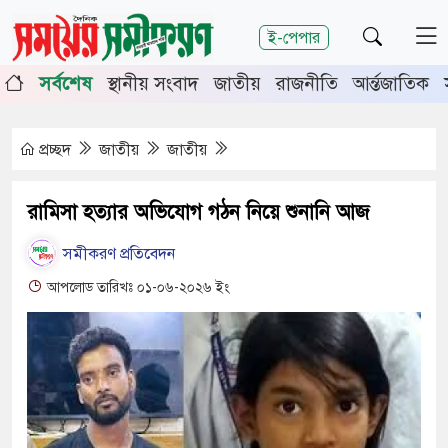
শিরোনাম
ই-পেপার
ূর্তিতে চুয়াডাঙ্গা-মেহেরপুরে জামায়াতের গণমিছিল
চুয়াডাঙ্গায়
সর্বশেষ
স্থানীয় সংবাদ
জাতীয়
রাজনীতি
আর্ন্তজাতিক
 সভায় সিনিয়র জেলা জজ রফিকুল ইসলাম
প্রচ্ছদ
জাতীয়
জাতীয়
রামিসা হত্যার অভিযোগ গঠন নিয়ে শুনানি আজ
সমীকরণ প্রতিবেদন
আপলোড তারিখঃ ০১-০৬-২০২৬ ইং