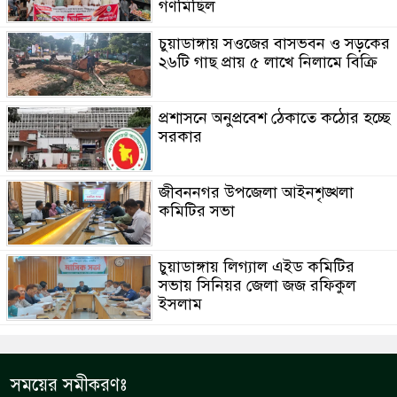
গণমিছিল
চুয়াডাঙ্গায় সওজের বাসভবন ও সড়কের
২৬টি গাছ প্রায় ৫ লাখে নিলামে বিক্রি
প্রশাসনে অনুপ্রবেশ ঠেকাতে কঠোর হচ্ছে
সরকার
জীবননগর উপজেলা আইনশৃঙ্খলা
কমিটির সভা
চুয়াডাঙ্গায় লিগ্যাল এইড কমিটির
সভায় সিনিয়র জেলা জজ রফিকুল
ইসলাম
সময়ের সমীকরণঃ