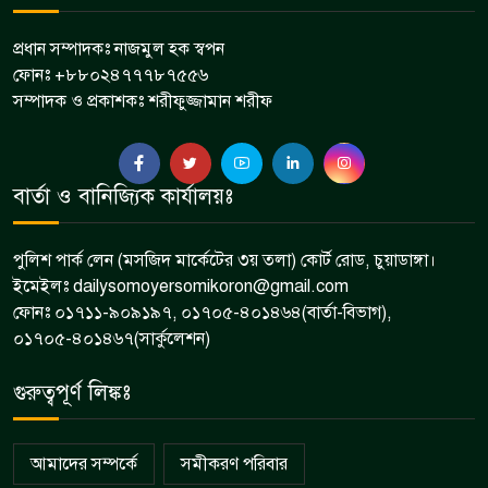
প্রধান সম্পাদকঃ নাজমুল হক স্বপন
ফোনঃ +৮৮০২৪৭৭৭৮৭৫৫৬
সম্পাদক ও প্রকাশকঃ শরীফুজ্জামান শরীফ
বার্তা ও বানিজ্যিক কার্যালয়ঃ
পুলিশ পার্ক লেন (মসজিদ মার্কেটের ৩য় তলা) কোর্ট রোড, চুয়াডাঙ্গা।
ইমেইলঃ dailysomoyersomikoron@gmail.com
ফোনঃ ০১৭১১-৯০৯১৯৭, ০১৭০৫-৪০১৪৬৪(বার্তা-বিভাগ),
০১৭০৫-৪০১৪৬৭(সার্কুলেশন)
গুরুত্বপূর্ণ লিঙ্কঃ
আমাদের সম্পর্কে
সমীকরণ পরিবার