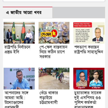
এ জাতীয় আরো খবর
রাষ্ট্রপতি নির্বাচনে
পে-স্কেল বাস্তবায়ন
পদত্যাগ করছেন
প্রস্তুত ইসি
নিয়ে কঠিন চাপে
রাষ্ট্রপতি সাহাবুদ্দিন
সরকার
আপনাদের সঙ্গে
বেঁচে থাকার
চুয়াডাঙ্গার সাবেক
আমরা আছি :
লড়াইয়ে
দুই এসপিসহ ৩৩
উদ্যোক্তাদের
চট্টগ্রামবাসী
পুলিশ কর্মকর্তা
প্রধানমন্ত্রী
বাধ্যতামূলক