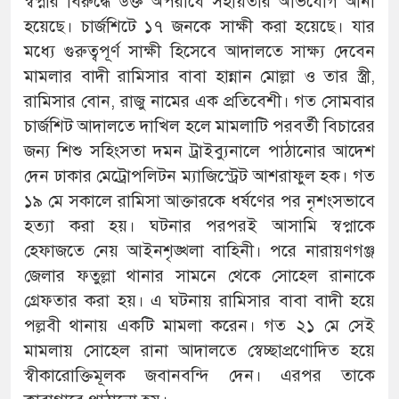
স্বপ্নার বিরুদ্ধে উক্ত অপরাধে সহায়তার অভিযোগ আনা
হয়েছে। চার্জশিটে ১৭ জনকে সাক্ষী করা হয়েছে। যার
মধ্যে গুরুত্বপূর্ণ সাক্ষী হিসেবে আদালতে সাক্ষ্য দেবেন
মামলার বাদী রামিসার বাবা হান্নান মোল্লা ও তার স্ত্রী,
রামিসার বোন, রাজু নামের এক প্রতিবেশী। গত সোমবার
চার্জশিট আদালতে দাখিল হলে মামলাটি পরবর্তী বিচারের
জন্য শিশু সহিংসতা দমন ট্রাইব্যুনালে পাঠানোর আদেশ
দেন ঢাকার মেট্রোপলিটন ম্যাজিস্ট্রেট আশরাফুল হক। গত
১৯ মে সকালে রামিসা আক্তারকে ধর্ষণের পর নৃশংসভাবে
হত্যা করা হয়। ঘটনার পরপরই আসামি স্বপ্নাকে
হেফাজতে নেয় আইনশৃঙ্খলা বাহিনী। পরে নারায়ণগঞ্জ
জেলার ফতুল্লা থানার সামনে থেকে সোহেল রানাকে
গ্রেফতার করা হয়। এ ঘটনায় রামিসার বাবা বাদী হয়ে
পল্লবী থানায় একটি মামলা করেন। গত ২১ মে সেই
মামলায় সোহেল রানা আদালতে স্বেচ্ছাপ্রণোদিত হয়ে
স্বীকারোক্তিমূলক জবানবন্দি দেন। এরপর তাকে