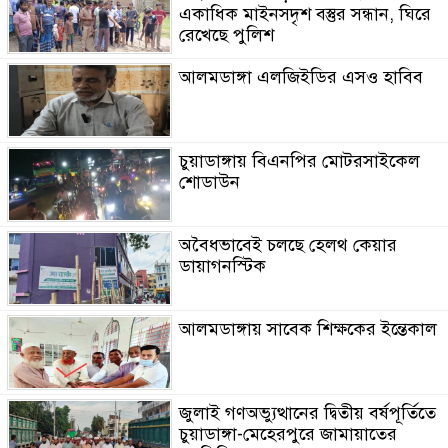
একাধিক মাইনসদৃশ বস্তুর সন্ধান, ঘিরে
রেখেছে পুলিশ
আলমডাঙ্গা এলজিইডির এসও হাবিব
চুয়াডাঙ্গায় বিএনপির মোটরসাইকেল
শোডাউন
অবৈধভাবেই চলছে হেলথ কেয়ার
ডায়াগনস্টিক
আলমডাঙ্গায় সাবেক শিক্ষকের ইন্তেকাল
জুলাই গণঅভ্যুত্থানের দ্বিতীয় বর্ষপূর্তিতে
চুয়াডাঙ্গা-মেহেরপুরে জামায়াতের