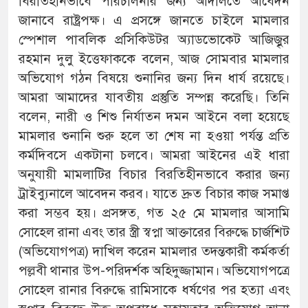
বিরতিহীনভাবে পরিচালনার জন্য আদালতে আবেদন
জানাবে রাষ্ট্রপক্ষ। এ প্রসঙ্গে জানতে চাইলে মামলার
স্পেশাল পাবলিক প্রসিকিউটর অ্যাডভোকেট আজিজৃুর
রহমান দুলু ইত্তেফাককে বলেন, আজ সোমবার মামলার
অভিযোগ গঠন বিষয়ে শুনানির জন্য দিন ধার্য রয়েছে।
আমরা আমাদের যাবতীয় প্রস্তুতি সম্পন্ন করেছি। তিনি
বলেন, নারী ও শিশু নির্যাতন দমন আইনে বলা হয়েছে
মামলার শুনানি শুরু হলে তা শেষ না হওয়া পর্যন্ত প্রতি
কর্মদিবসে একটানা চলবে। আমরা আইনের এই ধারা
অনুযায়ী মামলাটির বিচার বিরতিহীনভাবে করার জন্য
ট্রাইব্যুনালে আবেদন করব। যাতে দ্রুত বিচার কাজ সমাপ্ত
করা সম্ভব হয়। প্রসঙ্গত, গত ২৫ মে মামলার আসামি
সোহেল রানা এবং তার স্ত্রী স্বপ্না আক্তারের বিরুদ্ধে চার্জশিট
(অভিযোগপত্র) দাখিল করেন মামলার তদন্তকারী কর্মকর্তা
পল্লবী থানার উপ-পরিদর্শক অহিদুজ্জামান। অভিযোগপত্রে
সোহেল রানার বিরুদ্ধে রামিসাকে ধর্ষণের পর হত্যা এবং