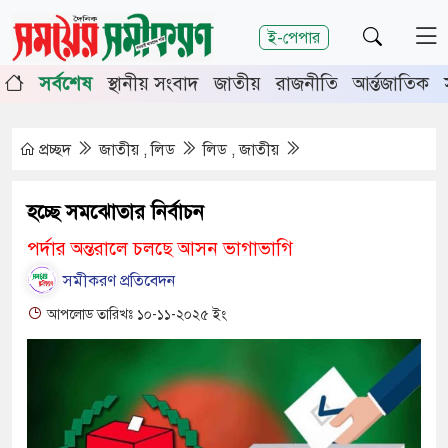
শিরোনাম
ই-পেপার
র্তিতে চুয়াডাঙ্গা-মেহেরপুরে জামায়াতের গণমিছিল
চুয়াডাঙ্গায় 
সর্বশেষ
স্থানীয় সংবাদ
জাতীয়
রাজনীতি
আর্ন্তজাতিক
 সভায় সিনিয়র জেলা জজ রফিকুল ইসলাম
প্রচ্ছদ
জাতীয় , লিড
লিড , জাতীয়
হচ্ছে সমঝোতার নির্বাচন
পর্দার অন্তরালে চলছে আসন ভাগাভাগি
সমীকরণ প্রতিবেদন
আপলোড তারিখঃ ১০-১১-২০২৫ ইং