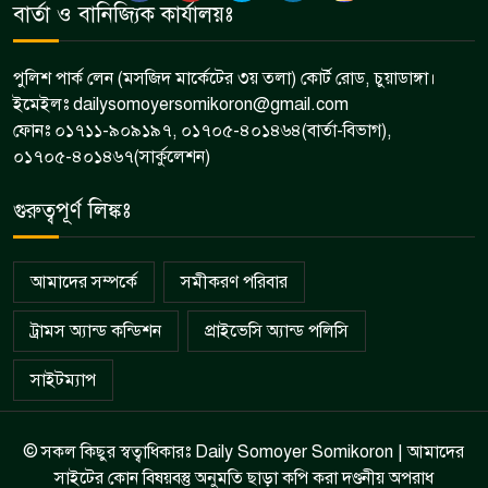
বার্তা ও বানিজ্যিক কার্যালয়ঃ
পুলিশ পার্ক লেন (মসজিদ মার্কেটের ৩য় তলা) কোর্ট রোড, চুয়াডাঙ্গা।
ইমেইলঃ dailysomoyersomikoron@gmail.com
ফোনঃ ০১৭১১-৯০৯১৯৭, ০১৭০৫-৪০১৪৬৪(বার্তা-বিভাগ),
০১৭০৫-৪০১৪৬৭(সার্কুলেশন)
গুরুত্বপূর্ণ লিঙ্কঃ
আমাদের সম্পর্কে
সমীকরণ পরিবার
ট্রামস অ্যান্ড কন্ডিশন
প্রাইভেসি অ্যান্ড পলিসি
সাইটম্যাপ
© সকল কিছুর স্বত্বাধিকারঃ Daily Somoyer Somikoron | আমাদের
সাইটের কোন বিষয়বস্তু অনুমতি ছাড়া কপি করা দণ্ডনীয় অপরাধ