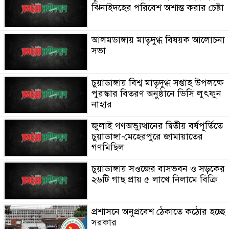
ঝিনাইদহের পরিবেশ অশান্ত করার চেষ্টা
আলমডাঙ্গায় মাতৃদুগ্ধ বিষয়ক আলোচনা
সভা
চুয়াডাঙ্গায় বিশ্ব মাতৃদুগ্ধ সপ্তাহ উপলক্ষে
পুরস্কার বিতরণ অনুষ্ঠানে ডিসি লুৎফুন
নাহার
জুলাই গণঅভ্যুত্থানের দ্বিতীয় বর্ষপূর্তিতে
চুয়াডাঙ্গা-মেহেরপুরে জামায়াতের
গণমিছিল
চুয়াডাঙ্গায় সওজের বাসভবন ও সড়কের
২৬টি গাছ প্রায় ৫ লাখে নিলামে বিক্রি
প্রশাসনে অনুপ্রবেশ ঠেকাতে কঠোর হচ্ছে
সরকার