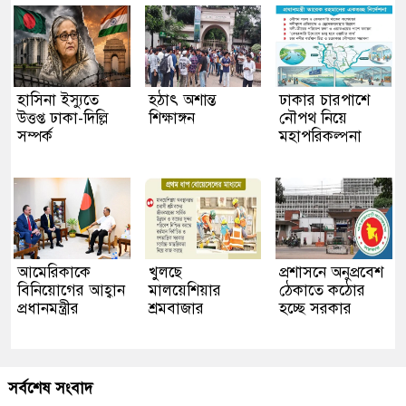
হাসিনা ইস্যুতে
হঠাৎ অশান্ত
ঢাকার চারপাশে
উত্তপ্ত ঢাকা-দিল্লি
শিক্ষাঙ্গন
নৌপথ নিয়ে
সম্পর্ক
মহাপরিকল্পনা
আমেরিকাকে
খুলছে
প্রশাসনে অনুপ্রবেশ
বিনিয়োগের আহ্বান
মালয়েশিয়ার
ঠেকাতে কঠোর
প্রধানমন্ত্রীর
শ্রমবাজার
হচ্ছে সরকার
সর্বশেষ সংবাদ