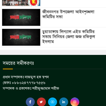
জীবননগর উপজেলা আইনশৃঙ্খলা
কমিটির সভা
চুয়াডাঙ্গায় লিগ্যাল এইড কমিটির
সভায় সিনিয়র জেলা জজ রফিকুল
ইসলাম
সময়ের সমীকরণঃ
প্রধান সম্পাদকঃ নাজমুল হক স্বপন
ফোনঃ +৮৮০২৪৭৭৭৮৭৫৫৬
সম্পাদক ও প্রকাশকঃ শরীফুজ্জামান শরীফ