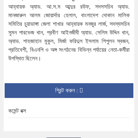
আহ্বায়ক অ্যাড. আ.স.ম আব্দুর রউফ, সদসসচিব অ্যাড.
মানজারুল আলম জোয়ার্দার হেলাল, বাংলাদেশ দোকান মালিক
সমিতির চুয়াডাঙ্গা জেলা শাখার আহ্বায়ক মনজুর লার্জ, সদস্যসচিব
সুমন পারভেজ খান, প্রবীণ আইনজীবী অ্যাড. সেলিম উদ্দিন খান,
অ্যাড. শাহজাহান মুকুল, মির্জা ফরিদুল ইসলাম শিপুলন স্বজন,
প্রতিবেশী, বিএনপি ও অঙ্গ সংগঠনের বিভিন্ন পর্যায়ের নেতা-কর্মীরা
উপস্থিত ছিলেন।
প্রিন্ট করুন :
কমেন্ট বক্স