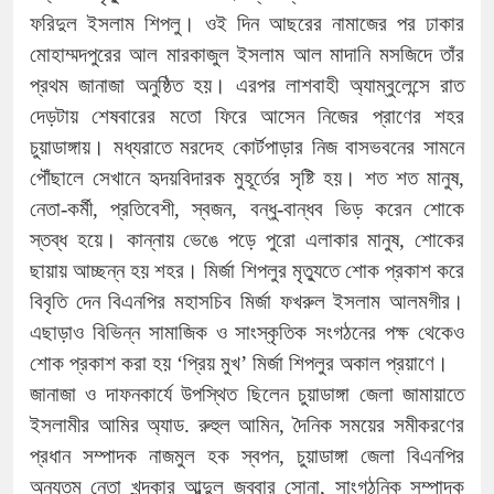
ফরিদুল ইসলাম শিপলু। ওই দিন আছরের নামাজের পর ঢাকার
মোহাম্মদপুরের আল মারকাজুল ইসলাম আল মাদানি মসজিদে তাঁর
প্রথম জানাজা অনুষ্ঠিত হয়। এরপর লাশবাহী অ্যাম্বুলেন্সে রাত
দেড়টায় শেষবারের মতো ফিরে আসেন নিজের প্রাণের শহর
চুয়াডাঙ্গায়। মধ্যরাতে মরদেহ কোর্টপাড়ার নিজ বাসভবনের সামনে
পৌঁছালে সেখানে হৃদয়বিদারক মুহূর্তের সৃষ্টি হয়। শত শত মানুষ,
নেতা-কর্মী, প্রতিবেশী, স্বজন, বন্ধু-বান্ধব ভিড় করেন শোকে
স্তব্ধ হয়ে। কান্নায় ভেঙে পড়ে পুরো এলাকার মানুষ, শোকের
ছায়ায় আচ্ছন্ন হয় শহর। মির্জা শিপলুর মৃত্যুতে শোক প্রকাশ করে
বিবৃতি দেন বিএনপির মহাসচিব মির্জা ফখরুল ইসলাম আলমগীর।
এছাড়াও বিভিন্ন সামাজিক ও সাংস্কৃতিক সংগঠনের পক্ষ থেকেও
শোক প্রকাশ করা হয় ‘প্রিয় মুখ’ মির্জা শিপলুর অকাল প্রয়াণে।
জানাজা ও দাফনকার্যে উপস্থিত ছিলেন চুয়াডাঙ্গা জেলা জামায়াতে
ইসলামীর আমির অ্যাড. রুহুল আমিন, দৈনিক সময়ের সমীকরণের
প্রধান সম্পাদক নাজমুল হক স্বপন, চুয়াডাঙ্গা জেলা বিএনপির
অন্যতম নেতা খন্দকার আব্দুল জব্বার সোনা, সাংগঠনিক সম্পাদক