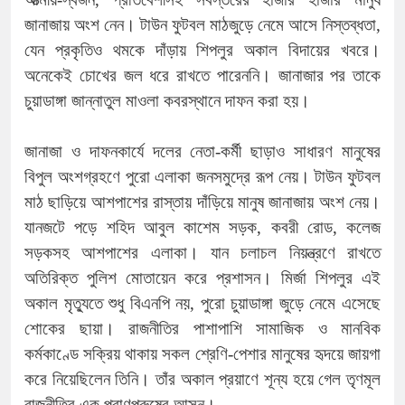
জানাজায় অংশ নেন। টাউন ফুটবল মাঠজুড়ে নেমে আসে নিস্তব্ধতা,
যেন প্রকৃতিও থমকে দাঁড়ায় শিপলুর অকাল বিদায়ের খবরে।
অনেকেই চোখের জল ধরে রাখতে পারেননি। জানাজার পর তাকে
চুয়াডাঙ্গা জান্নাতুল মাওলা কবরস্থানে দাফন করা হয়।
জানাজা ও দাফনকার্যে দলের নেতা-কর্মী ছাড়াও সাধারণ মানুষের
বিপুল অংশগ্রহণে পুরো এলাকা জনসমুদ্রে রূপ নেয়। টাউন ফুটবল
মাঠ ছাড়িয়ে আশপাশের রাস্তায় দাঁড়িয়ে মানুষ জানাজায় অংশ নেয়।
যানজটে পড়ে শহিদ আবুল কাশেম সড়ক, কবরী রোড, কলেজ
সড়কসহ আশপাশের এলাকা। যান চলাচল নিয়ন্ত্রণে রাখতে
অতিরিক্ত পুলিশ মোতায়েন করে প্রশাসন। মির্জা শিপলুর এই
অকাল মৃত্যুতে শুধু বিএনপি নয়, পুরো চুয়াডাঙ্গা জুড়ে নেমে এসেছে
শোকের ছায়া। রাজনীতির পাশাপাশি সামাজিক ও মানবিক
কর্মকাণ্ডে সক্রিয় থাকায় সকল শ্রেণি-পেশার মানুষের হৃদয়ে জায়গা
করে নিয়েছিলেন তিনি। তাঁর অকাল প্রয়াণে শূন্য হয়ে গেল তৃণমূল
রাজনীতির এক প্রাণপুরুষের আসন।