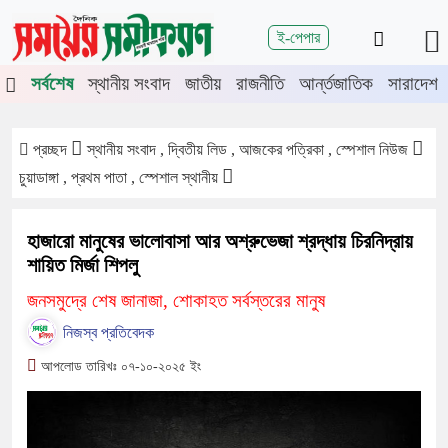
শিরোনাম
ই-পেপার
ঙ্গা-মেহেরপুরে জামায়াতের গণমিছিল
চুয়াডাঙ্গায় সওজের বাসভবন ও সড়কের 
সর্বশেষ
স্থানীয় সংবাদ
জাতীয়
রাজনীতি
আর্ন্তজাতিক
সারাদেশ
প্রচ্ছদ
স্থানীয় সংবাদ , দ্বিতীয় লিড , আজকের পত্রিকা , স্পেশাল নিউজ
চুয়াডাঙ্গা , প্রথম পাতা , স্পেশাল স্থানীয়
হাজারো মানুষের ভালোবাসা আর অশ্রুভেজা শ্রদ্ধায় চিরনিদ্রায়
শায়িত মির্জা শিপলু
জনসমুদ্রে শেষ জানাজা, শোকাহত সর্বস্তরের মানুষ
নিজস্ব প্রতিবেদক
আপলোড তারিখঃ ০৭-১০-২০২৫ ইং