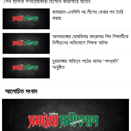
শেখ হাসিনা গণহত্যাকারী হিসেবে কারাগারে যাবেন
জামায়াত-এনসিপি আ.লীগের ফেরার পথ তৈরি
করছে
আলমডাঙ্গার ঘোষবিলায় মাদ্রাসার শিশু শিক্ষার্থীকে
নিপীড়নের অভিযোগে শিক্ষক আটক
চুয়াডাঙ্গায় সাহিত্য পাঠের আসর ‘পদধ্বনি’
অনুষ্ঠিত
আলোচিত সংবাদ