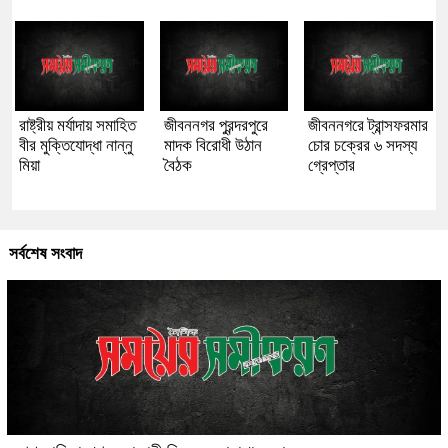
রাষ্ট্রীয় মর্যাদায় সমাহিত
জীবননগর পুরন্দরপুরে
জীবননগরে ট্রান্সফরমার
বীর মুক্তিযোদ্ধা নান্নু
মাদক বিরোধী উঠান
চোর চক্রের ৬ সদস্য
মিয়া
বৈঠক
গ্রেপ্তার
সর্বশেষ সংবাদ