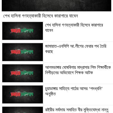
শেখ হাসিনা গণহত্যাকারী হিসেবে কারাগারে যাবেন
শেখ হাসিনা গণহত্যাকারী হিসেবে কারাগারে
যাবেন
জামায়াত-এনসিপি আ.লীগের ফেরার পথ তৈরি
করছে
আলমডাঙ্গার ঘোষবিলায় মাদ্রাসার শিশু শিক্ষার্থীকে
নিপীড়নের অভিযোগে শিক্ষক আটক
চুয়াডাঙ্গায় সাহিত্য পাঠের আসর ‘পদধ্বনি’
অনুষ্ঠিত
রাষ্ট্রীয় মর্যাদায় সমাহিত বীর মুক্তিযোদ্ধা নান্নু