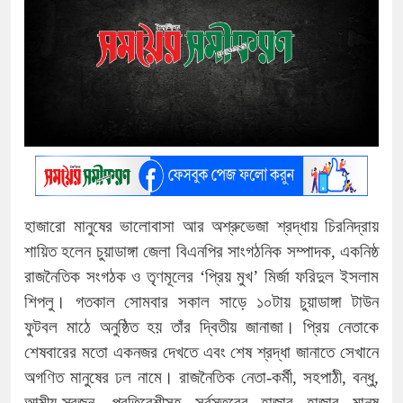
হাজারো মানুষের ভালোবাসা আর অশ্রুভেজা শ্রদ্ধায় চিরনিদ্রায়
শায়িত হলেন চুয়াডাঙ্গা জেলা বিএনপির সাংগঠনিক সম্পাদক, একনিষ্ঠ
রাজনৈতিক সংগঠক ও তৃণমূলের ‘প্রিয় মুখ’ মির্জা ফরিদুল ইসলাম
শিপলু। গতকাল সোমবার সকাল সাড়ে ১০টায় চুয়াডাঙ্গা টাউন
ফুটবল মাঠে অনুষ্ঠিত হয় তাঁর দ্বিতীয় জানাজা। প্রিয় নেতাকে
শেষবারের মতো একনজর দেখতে এবং শেষ শ্রদ্ধা জানাতে সেখানে
অগণিত মানুষের ঢল নামে। রাজনৈতিক নেতা-কর্মী, সহপাঠী, বন্ধু,
আত্মীয়-স্বজন, প্রতিবেশীসহ সর্বস্তরের হাজার হাজার মানুষ