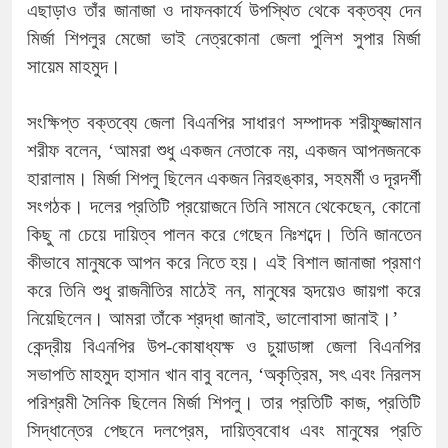
এছাড়াও তাঁর জানাজা ও দাফনকার্যে উপস্থিত থেকে বক্তব্য দেন
মির্জা শিপলুর মেজো ভাই নেত্রকোনা জেলা পুলিশ সুপার মির্জা
সায়েম মাহমুদ।
সংক্ষিপ্ত বক্তব্যে জেলা বিএনপির সাধারণ সম্পাদক শরীফুজ্জামান
শরীফ বলেন, ‘আমরা শুধু একজন নেতাকে নয়, একজন আপনজনকে
হারালাম। মির্জা শিপলু ছিলেন একজন নিরহঙ্কার, সহমর্মী ও দূরদর্শী
সংগঠক। দলের প্রতিটি প্রয়োজনে তিনি সামনে থেকেছেন, কোনো
কিছু না চেয়ে দায়িত্ব পালন করে গেছেন নিঃশব্দে। তিনি জানতেন
কীভাবে মানুষকে আপন করে নিতে হয়। এই বিশাল জানাজা প্রমাণ
করে তিনি শুধু রাজনীতির মাঠেই নন, মানুষের হৃদয়েও জায়গা করে
নিয়েছিলেন। আমরা তাঁকে শ্রদ্ধা জানাই, ভালোবাসা জানাই।’
কেন্দ্রীয় বিএনপির উপ-কোষাধ্যক্ষ ও চুয়াডাঙ্গা জেলা বিএনপির
সভাপতি মাহমুদ হাসান খান বাবু বলেন, ‘অকৃত্রিম, সৎ এবং নিরলস
পরিশ্রমী সৈনিক ছিলেন মির্জা শিপলু। তার প্রতিটি কাজ, প্রতিটি
সিদ্ধান্তের পেছনে দলপ্রেম, দায়িত্ববোধ এবং মানুষের প্রতি