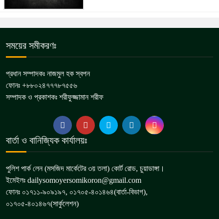
সময়ের সমীকরণঃ
প্রধান সম্পাদকঃ নাজমুল হক স্বপন
ফোনঃ +৮৮০২৪৭৭৭৮৭৫৫৬
সম্পাদক ও প্রকাশকঃ শরীফুজ্জামান শরীফ
বার্তা ও বানিজ্যিক কার্যালয়ঃ
পুলিশ পার্ক লেন (মসজিদ মার্কেটের ৩য় তলা) কোর্ট রোড, চুয়াডাঙ্গা।
ইমেইলঃ dailysomoyersomikoron@gmail.com
ফোনঃ ০১৭১১-৯০৯১৯৭, ০১৭০৫-৪০১৪৬৪(বার্তা-বিভাগ),
০১৭০৫-৪০১৪৬৭(সার্কুলেশন)