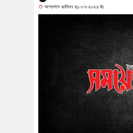
আপলোড তারিখঃ ৩১-০৭-২০২৫ ইং