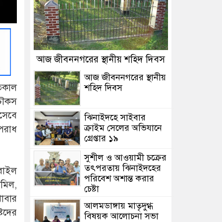
আজ জীবননগরের স্থানীয় শহিদ দিবস
আজ জীবননগরের স্থানীয়
গতকাল
শহিদ দিবস
 চৌকস
সেবে
ঝিনাইদহে সাইবার
ক্রাইম সেলের অভিযানে
অপরাধ
গ্রেপ্তার ১৯
সুশীল ও আওয়ামী চক্রের
তৎপরতায় ঝিনাইদহের
বাইল
পরিবেশ অশান্ত করার
মিল,
চেষ্টা
াবার
আলমডাঙ্গায় মাতৃদুগ্ধ
্টদের
বিষয়ক আলোচনা সভা