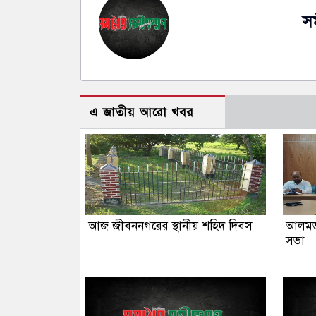
স
এ জাতীয় আরো খবর
আজ জীবননগরের স্থানীয় শহিদ দিবস
আলমডা
সভা