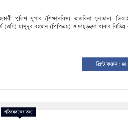
 সহকারী পুলিশ সুপার (শিক্ষানবিস) তাজরিনা সুলতানা, ডিআ
 (ওসি) মাসুদুর রহমান (পিপিএম) ও দামুড়হুদা থানার বিভিন্ন স
প্রিন্ট করুন :
প্রতিবেদকের তথ্য