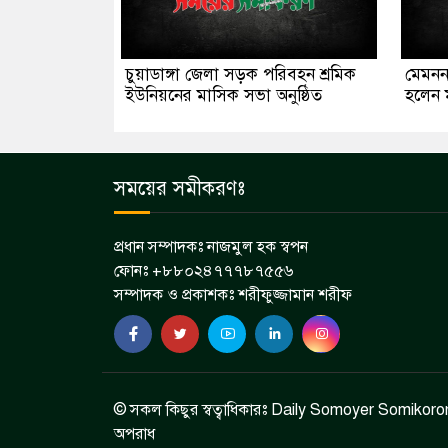
চুয়াডাঙ্গা জেলা সড়ক পরিবহন শ্রমিক
মেমনন
ইউনিয়নের মাসিক সভা অনুষ্ঠিত
হলেন 
সময়ের সমীকরণঃ
প্রধান সম্পাদকঃ নাজমুল হক স্বপন
ফোনঃ +৮৮০২৪৭৭৭৮৭৫৫৬
সম্পাদক ও প্রকাশকঃ শরীফুজ্জামান শরীফ
© সকল কিছুর স্বত্বাধিকারঃ Daily Somoyer Somikoron 
অপরাধ