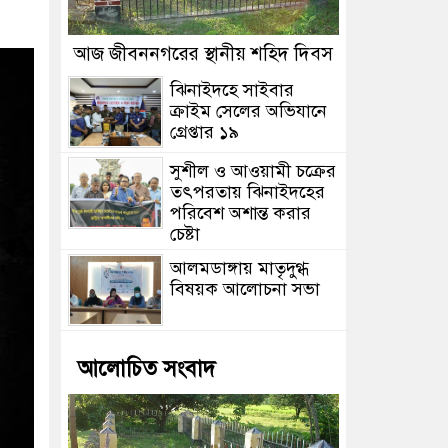
আজ জীবননগরের স্থানীয় শহিদ দিবস
ঝিনাইদহে সাইবার
ক্রাইম সেলের অভিযানে
গ্রেপ্তার ১৯
সুশীল ও আওয়ামী চক্রের
তৎপরতায় ঝিনাইদহের
পরিবেশ অশান্ত করার
চেষ্টা
আলমডাঙ্গায় মাতৃদুগ্ধ
বিষয়ক আলোচনা সভা
আলোচিত সংবাদ