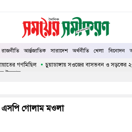
রাজনীতি
আর্ন্তজাতিক
সারাদেশ
অর্থনীতি
খেলা
বিনোদন
আ
য়াতের গণমিছিল
চুয়াডাঙ্গায় সওজের বাসভবন ও সড়কের ২৬টি গাছ
ইসলাম
লে এসপি গোলাম মওলা