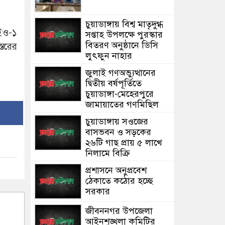
চুয়াডাঙ্গায় বিশ্ব মাতৃদুগ্ধ
ইও-১
সপ্তাহ উপলক্ষে পুরস্কার
বিতরণ অনুষ্ঠানে ডিসি
্তরের
লুৎফুন নাহার
জুলাই গণঅভ্যুত্থানের
দ্বিতীয় বর্ষপূর্তিতে
চুয়াডাঙ্গা-মেহেরপুরে
জামায়াতের গণমিছিল
চুয়াডাঙ্গায় সওজের
বাসভবন ও সড়কের
২৬টি গাছ প্রায় ৫ লাখে
নিলামে বিক্রি
প্রশাসনে অনুপ্রবেশ
ঠেকাতে কঠোর হচ্ছে
সরকার
জীবননগর উপজেলা
আইনশৃঙ্খলা কমিটির