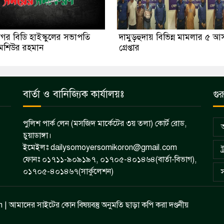
গর বিডি হাইস্কুলের সভাপতি
দামুড়হুদায় বিভিন্ন মামলার ৫ আ
মশিউর রহমান
গ্রেপ্তার
বার্তা ও বানিজ্যিক কার্যালয়ঃ
গুর
পুলিশ পার্ক লেন (মসজিদ মার্কেটের ৩য় তলা) কোর্ট রোড,
চুয়াডাঙ্গা।
ইমেইলঃ dailysomoyersomikoron@gmail.com
ট
ফোনঃ ০১৭১১-৯০৯১৯৭, ০১৭০৫-৪০১৪৬৪(বার্তা-বিভাগ),
০১৭০৫-৪০১৪৬৭(সার্কুলেশন)
| আমাদের সাইটের কোন বিষয়বস্তু অনুমতি ছাড়া কপি করা দণ্ডনীয়