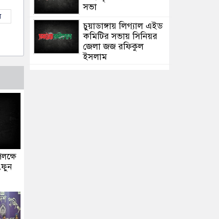
সভা
ল
চুয়াডাঙ্গায় লিগ্যাল এইড
কমিটির সভায় সিনিয়র
জেলা জজ রফিকুল
ইসলাম
পলক্ষে
ৎফুন