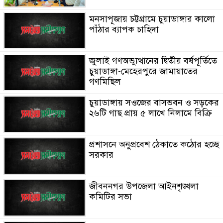
মনসাপূজায় চট্টগ্রামে চুয়াডাঙ্গার কালো
পাঁঠার ব্যাপক চাহিদা
জুলাই গণঅভ্যুত্থানের দ্বিতীয় বর্ষপূর্তিতে
চুয়াডাঙ্গা-মেহেরপুরে জামায়াতের
গণমিছিল
চুয়াডাঙ্গায় সওজের বাসভবন ও সড়কের
২৬টি গাছ প্রায় ৫ লাখে নিলামে বিক্রি
প্রশাসনে অনুপ্রবেশ ঠেকাতে কঠোর হচ্ছে
সরকার
জীবননগর উপজেলা আইনশৃঙ্খলা
কমিটির সভা