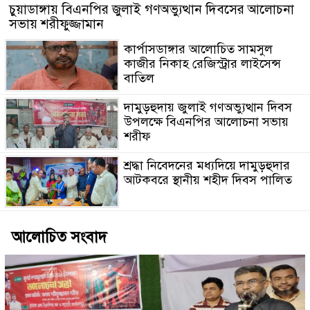
চুয়াডাঙ্গায় বিএনপির জুলাই গণঅভ্যুত্থান দিবসের আলোচনা
সভায় শরীফুজ্জামান
কার্পাসডাঙ্গার আলোচিত সামসুল
কাজীর নিকাহ রেজিস্ট্রার লাইসেন্স
বাতিল
দামুড়হুদায় জুলাই গণঅভ্যুত্থান দিবস
উপলক্ষে বিএনপির আলোচনা সভায়
শরীফ
শ্রদ্ধা নিবেদনের মধ্যদিয়ে দামুড়হুদার
আটকবরে স্থানীয় শহীদ দিবস পালিত
আলোচিত সংবাদ