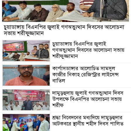
চুয়াডাঙ্গায় বিএনপির জুলাই গণঅভ্যুত্থান দিবসের আলোচনা
সভায় শরীফুজ্জামান
চুয়াডাঙ্গায় বিএনপির জুলাই
গণঅভ্যুত্থান দিবসের আলোচনা সভায়
শরীফুজ্জামান
কার্পাসডাঙ্গার আলোচিত সামসুল
কাজীর নিকাহ রেজিস্ট্রার লাইসেন্স
বাতিল
দামুড়হুদায় জুলাই গণঅভ্যুত্থান দিবস
উপলক্ষে বিএনপির আলোচনা সভায়
শরীফ
শ্রদ্ধা নিবেদনের মধ্যদিয়ে দামুড়হুদার
আটকবরে স্থানীয় শহীদ দিবস পালিত