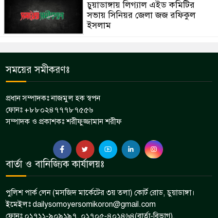
চুয়াডাঙ্গায় লিগ্যাল এইড কমিটির
সভায় সিনিয়র জেলা জজ রফিকুল
ইসলাম
সময়ের সমীকরণঃ
প্রধান সম্পাদকঃ নাজমুল হক স্বপন
ফোনঃ +৮৮০২৪৭৭৭৮৭৫৫৬
সম্পাদক ও প্রকাশকঃ শরীফুজ্জামান শরীফ
বার্তা ও বানিজ্যিক কার্যালয়ঃ
পুলিশ পার্ক লেন (মসজিদ মার্কেটের ৩য় তলা) কোর্ট রোড, চুয়াডাঙ্গা।
ইমেইলঃ dailysomoyersomikoron@gmail.com
ফোনঃ ০১৭১১-৯০৯১৯৭, ০১৭০৫-৪০১৪৬৪(বার্তা-বিভাগ),