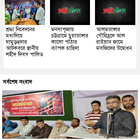
শ্রদ্ধা নিবেদনের
মনসাপূজায়
আলমডাঙ্গার
মধ্যদিয়ে
চট্টগ্রামে চুয়াডাঙ্গার
গৌরিহ্রদে আল
দামুড়হুদার
কালো পাঁঠার
রাইয়ান জামে
আটকবরে স্থানীয়
ব্যাপক চাহিদা
মসজিদের উদ্বোধন
শহীদ দিবস পালিত
সর্বশেষ সংবাদ