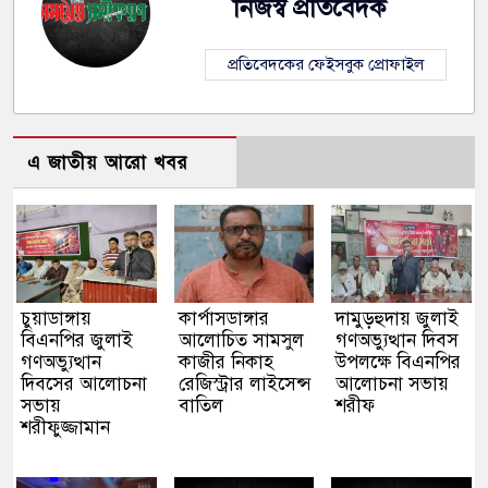
নিজস্ব প্রতিবেদক
প্রতিবেদকের ফেইসবুক প্রোফাইল
এ জাতীয় আরো খবর
চুয়াডাঙ্গায়
কার্পাসডাঙ্গার
দামুড়হুদায় জুলাই
বিএনপির জুলাই
আলোচিত সামসুল
গণঅভ্যুত্থান দিবস
গণঅভ্যুত্থান
কাজীর নিকাহ
উপলক্ষে বিএনপির
দিবসের আলোচনা
রেজিস্ট্রার লাইসেন্স
আলোচনা সভায়
সভায়
বাতিল
শরীফ
শরীফুজ্জামান