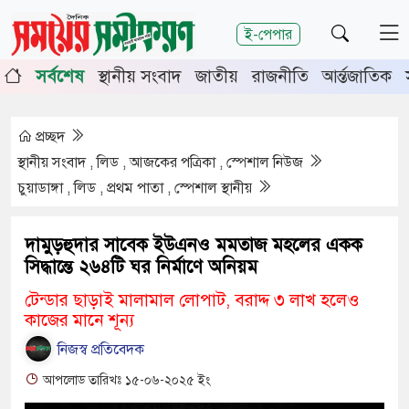
শিরোনাম
ই-পেপার
ে চুয়াডাঙ্গা-মেহেরপুরে জামায়াতের গণমিছিল
চুয়াডাঙ্গায় সওজে
সর্বশেষ
স্থানীয় সংবাদ
জাতীয়
রাজনীতি
আর্ন্তজাতিক
য় সিনিয়র জেলা জজ রফিকুল ইসলাম
প্রচ্ছদ
স্থানীয় সংবাদ , লিড , আজকের পত্রিকা , স্পেশাল নিউজ
চুয়াডাঙ্গা , লিড , প্রথম পাতা , স্পেশাল স্থানীয়
দামুড়হুদার সাবেক ইউএনও মমতাজ মহলের একক
সিদ্ধান্তে ২৬৪টি ঘর নির্মাণে অনিয়ম
টেন্ডার ছাড়াই মালামাল লোপাট, বরাদ্দ ৩ লাখ হলেও
কাজের মানে শূন্য
নিজস্ব প্রতিবেদক
আপলোড তারিখঃ ১৫-০৬-২০২৫ ইং