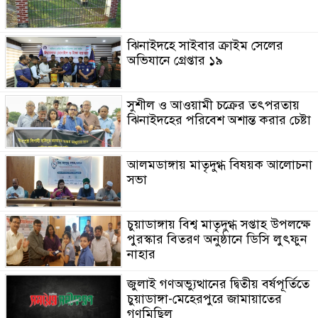
ঝিনাইদহে সাইবার ক্রাইম সেলের
অভিযানে গ্রেপ্তার ১৯
সুশীল ও আওয়ামী চক্রের তৎপরতায়
ঝিনাইদহের পরিবেশ অশান্ত করার চেষ্টা
আলমডাঙ্গায় মাতৃদুগ্ধ বিষয়ক আলোচনা
সভা
চুয়াডাঙ্গায় বিশ্ব মাতৃদুগ্ধ সপ্তাহ উপলক্ষে
পুরস্কার বিতরণ অনুষ্ঠানে ডিসি লুৎফুন
নাহার
জুলাই গণঅভ্যুত্থানের দ্বিতীয় বর্ষপূর্তিতে
চুয়াডাঙ্গা-মেহেরপুরে জামায়াতের
গণমিছিল