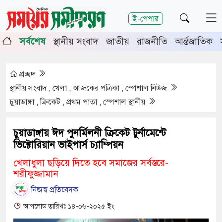
শিরোনাম
ই-পেপার
ূর্তিতে চুয়াডাঙ্গা-মেহেরপুরে জামায়াতের গণমিছিল
চুয়াডাঙ্গায়
সর্বশেষ
স্থানীয় সংবাদ
জাতীয়
রাজনীতি
আর্ন্তজাতিক
র সভায় সিনিয়র জেলা জজ রফিকুল ইসলাম
প্রচ্ছদ
স্থানীয় সংবাদ , খেলা , আজকের পত্রিকা , স্পেশাল নিউজ
চুয়াডাঙ্গা , ক্রিকেট , প্রথম পাতা , স্পেশাল স্থানীয়
চুয়াডাঙ্গায় ঈদ পুনর্মিলনী ক্রিকেট টুর্নামেন্টে
ভিক্টোরিয়ান ভাইপার্স চ্যাম্পিয়ন
খেলাধুলা ছড়িয়ে দিতে হবে সমাজের সর্বস্তরে-
শরীফুজ্জামান
নিজস্ব প্রতিবেদক
আপলোড তারিখঃ ১৪-০৬-২০২৫ ইং