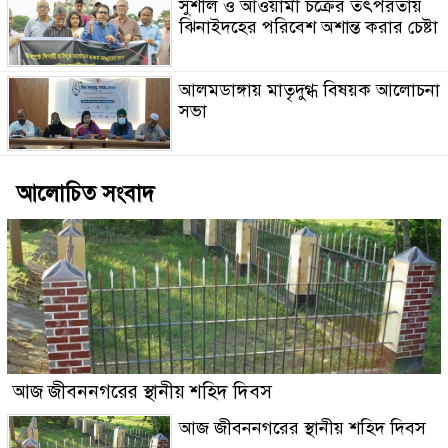
সুশীল ও আওয়ামী চক্রের তৎপরতায়
ঝিনাইদহের পরিবেশ অশান্ত করার চেষ্টা
আলমডাঙ্গায় মাতৃদুগ্ধ বিষয়ক আলোচনা
সভা
আলোচিত সংবাদ
আজ জীবননগরের স্থানীয় শহিদ দিবস
আজ জীবননগরের স্থানীয় শহিদ দিবস