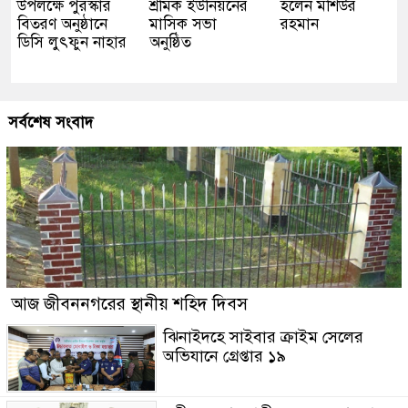
উপলক্ষে পুরস্কার
শ্রমিক ইউনিয়নের
হলেন মশিউর
বিতরণ অনুষ্ঠানে
মাসিক সভা
রহমান
ডিসি লুৎফুন নাহার
অনুষ্ঠিত
সর্বশেষ সংবাদ
আজ জীবননগরের স্থানীয় শহিদ দিবস
ঝিনাইদহে সাইবার ক্রাইম সেলের
অভিযানে গ্রেপ্তার ১৯