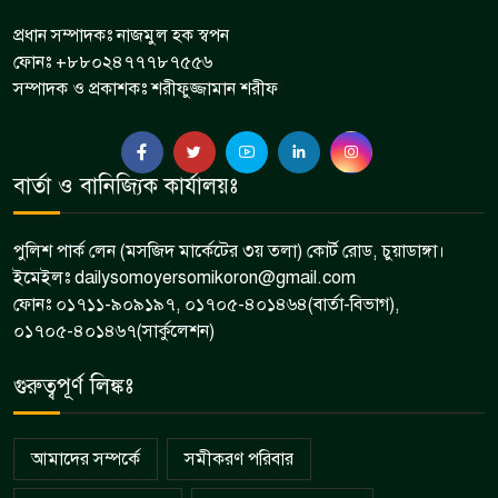
প্রধান সম্পাদকঃ নাজমুল হক স্বপন
ফোনঃ +৮৮০২৪৭৭৭৮৭৫৫৬
সম্পাদক ও প্রকাশকঃ শরীফুজ্জামান শরীফ
বার্তা ও বানিজ্যিক কার্যালয়ঃ
পুলিশ পার্ক লেন (মসজিদ মার্কেটের ৩য় তলা) কোর্ট রোড, চুয়াডাঙ্গা।
ইমেইলঃ dailysomoyersomikoron@gmail.com
ফোনঃ ০১৭১১-৯০৯১৯৭, ০১৭০৫-৪০১৪৬৪(বার্তা-বিভাগ),
০১৭০৫-৪০১৪৬৭(সার্কুলেশন)
গুরুত্বপূর্ণ লিঙ্কঃ
আমাদের সম্পর্কে
সমীকরণ পরিবার