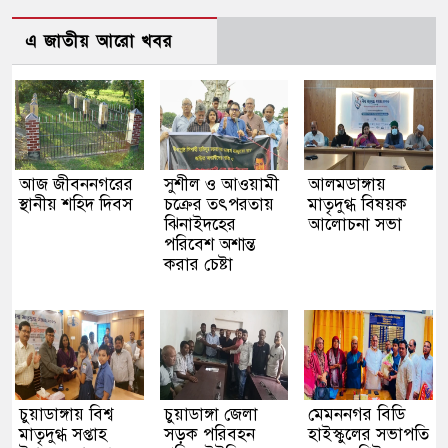
এ জাতীয় আরো খবর
আজ জীবননগরের
সুশীল ও আওয়ামী
আলমডাঙ্গায়
স্থানীয় শহিদ দিবস
চক্রের তৎপরতায়
মাতৃদুগ্ধ বিষয়ক
ঝিনাইদহের
আলোচনা সভা
পরিবেশ অশান্ত
করার চেষ্টা
চুয়াডাঙ্গায় বিশ্ব
চুয়াডাঙ্গা জেলা
মেমননগর বিডি
মাতৃদুগ্ধ সপ্তাহ
সড়ক পরিবহন
হাইস্কুলের সভাপতি