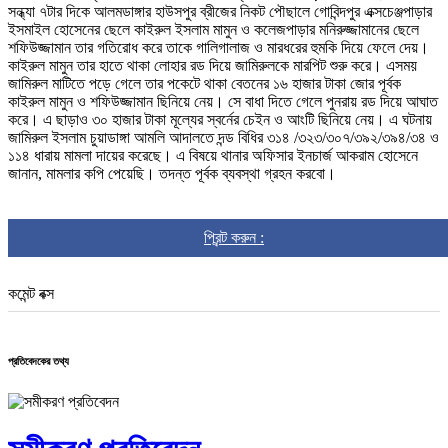
সন্ধ্যা ৭টার দিকে আলমডাঙ্গার হাউসপুর ব্রীজের নিকট পৌছালে গোবিন্দপুর এক্সচেঞ্জপাড়ার
ইসমাইল হোসেনের ছেলে কাইরুল ইসলাম মামুন ও কলেজপাড়ার মনিরুজ্জামানের ছেলে
শফিউজ্জামান তার গতিরোধ করে তাকে গালিগালাজ ও মারধরের হুমকি দিয়ে ফেলে দেয়।
কাইরুল মামুন তার হাতে থাকা লোহার রড দিয়ে জামিরুলকে মারপিট শুরু করে। এসময়
জামিরুল মাটিতে পড়ে গেলে তার পকেটে থাকা বেতনের ১৬ হাজার টাকা জোর পূর্বক
কাইরুল মামুন ও শফিউজ্জামান ছিনিয়ে নেয়। সে বাধা দিতে গেলে পুনরায় রড দিয়ে আঘাত
করে। এ ছাড়াও ৩০ হাজার টাকা মূল্যের স্বর্নের চেইন ও আংটি ছিনিয়ে নেয়। এ ঘটনায়
জামিরুল ইসলাম চুয়াডাঙ্গা আমলি আদালতে দন্ড বিধির ৩১৪ /৩২৩/৩০৭/৩৯২/৩৯৪/৩৪ ও
১১৪ ধারায় মামলা দায়ের করেছে। এ বিষয়ে থানার অফিসার ইনচার্জ আকরাম হোসেনে
জানান, মামলার কপি পেয়েছি। তদন্ত পূর্বক ব্যবস্থা গ্রহন করবো।
প্রিন্ট করুন :
কমেন্ট বক্স
প্রতিবেদকের তথ্য