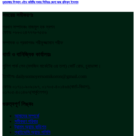
চুয়াডাঙ্গায় লিগ্যাল এইড কমিটির সভায় সিনিয়র জেলা জজ রফিকুল ইসলাম
সময়ের সমীকরণঃ
প্রধান সম্পাদকঃ নাজমুল হক স্বপন
ফোনঃ +৮৮০২৪৭৭৭৮৭৫৫৬
সম্পাদক ও প্রকাশকঃ শরীফুজ্জামান শরীফ
বার্তা ও বানিজ্যিক কার্যালয়ঃ
পুলিশ পার্ক লেন (মসজিদ মার্কেটের ৩য় তলা) কোর্ট রোড, চুয়াডাঙ্গা।
ইমেইলঃ dailysomoyersomikoron@gmail.com
ফোনঃ ০১৭১১-৯০৯১৯৭, ০১৭০৫-৪০১৪৬৪(বার্তা-বিভাগ),
০১৭০৫-৪০১৪৬৭(সার্কুলেশন)
গুরুত্বপূর্ণ লিঙ্কঃ
আমাদের সম্পর্কে
সমীকরণ পরিবার
ট্রামস অ্যান্ড কন্ডিশন
প্রাইভেসি অ্যান্ড পলিসি