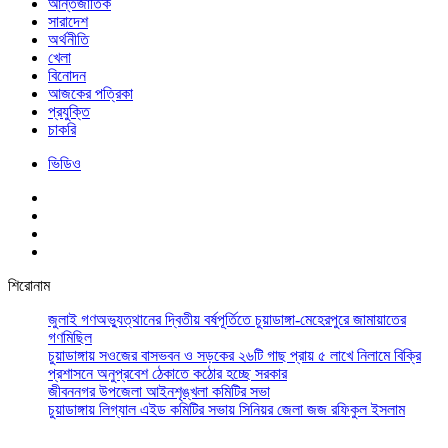
আর্ন্তজাতিক
সারাদেশ
অর্থনীতি
খেলা
বিনোদন
আজকের পত্রিকা
প্রযুক্তি
চাকরি
ভিডিও
শিরোনাম
জুলাই গণঅভ্যুত্থানের দ্বিতীয় বর্ষপূর্তিতে চুয়াডাঙ্গা-মেহেরপুরে জামায়াতের
গণমিছিল
চুয়াডাঙ্গায় সওজের বাসভবন ও সড়কের ২৬টি গাছ প্রায় ৫ লাখে নিলামে বিক্রি
প্রশাসনে অনুপ্রবেশ ঠেকাতে কঠোর হচ্ছে সরকার
জীবননগর উপজেলা আইনশৃঙ্খলা কমিটির সভা
চুয়াডাঙ্গায় লিগ্যাল এইড কমিটির সভায় সিনিয়র জেলা জজ রফিকুল ইসলাম