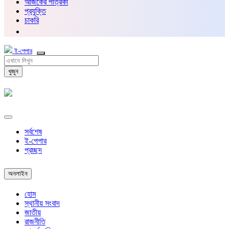
আজকের পত্রিকা
প্রযুক্তি
চাকরি
ই-পেপার
খুজুন
সর্বশেষ
ই-পেপার
প্রচ্ছদ
অনলাইন
হোম
স্থানীয় সংবাদ
জাতীয়
রাজনীতি