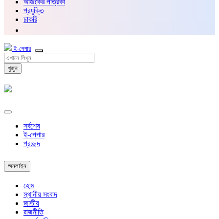
আজকের পত্রিকা
প্রযুক্তি
চাকরি
ই-পেপার
খুজুন
সর্বশেষ
ই-পেপার
প্রচ্ছদ
অনলাইন
হোম
স্থানীয় সংবাদ
জাতীয়
রাজনীতি