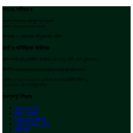
সময়ের সমীকরণঃ
প্রধান সম্পাদকঃ নাজমুল হক স্বপন
ফোনঃ +৮৮০২৪৭৭৭৮৭৫৫৬
সম্পাদক ও প্রকাশকঃ শরীফুজ্জামান শরীফ
বার্তা ও বানিজ্যিক কার্যালয়ঃ
পুলিশ পার্ক লেন (মসজিদ মার্কেটের ৩য় তলা) কোর্ট রোড, চুয়াডাঙ্গা।
ইমেইলঃ dailysomoyersomikoron@gmail.com
ফোনঃ ০১৭১১-৯০৯১৯৭, ০১৭০৫-৪০১৪৬৪(বার্তা-বিভাগ),
০১৭০৫-৪০১৪৬৭(সার্কুলেশন)
গুরুত্বপূর্ণ লিঙ্কঃ
আমাদের সম্পর্কে
সমীকরণ পরিবার
ট্রামস অ্যান্ড কন্ডিশন
প্রাইভেসি অ্যান্ড পলিসি
সাইটম্যাপ