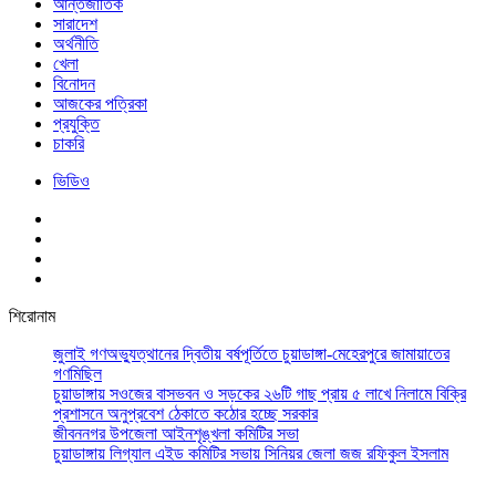
আর্ন্তজাতিক
সারাদেশ
অর্থনীতি
খেলা
বিনোদন
আজকের পত্রিকা
প্রযুক্তি
চাকরি
ভিডিও
শিরোনাম
জুলাই গণঅভ্যুত্থানের দ্বিতীয় বর্ষপূর্তিতে চুয়াডাঙ্গা-মেহেরপুরে জামায়াতের
গণমিছিল
চুয়াডাঙ্গায় সওজের বাসভবন ও সড়কের ২৬টি গাছ প্রায় ৫ লাখে নিলামে বিক্রি
প্রশাসনে অনুপ্রবেশ ঠেকাতে কঠোর হচ্ছে সরকার
জীবননগর উপজেলা আইনশৃঙ্খলা কমিটির সভা
চুয়াডাঙ্গায় লিগ্যাল এইড কমিটির সভায় সিনিয়র জেলা জজ রফিকুল ইসলাম