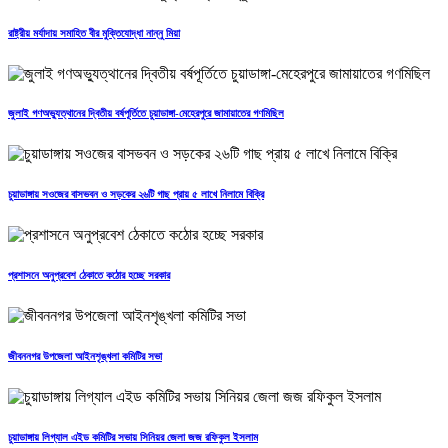
রাষ্ট্রীয় মর্যাদায় সমাহিত বীর মুক্তিযোদ্ধা নান্নু মিয়া
জুলাই গণঅভ্যুত্থানের দ্বিতীয় বর্ষপূর্তিতে চুয়াডাঙ্গা-মেহেরপুরে জামায়াতের গণমিছিল
চুয়াডাঙ্গায় সওজের বাসভবন ও সড়কের ২৬টি গাছ প্রায় ৫ লাখে নিলামে বিক্রি
প্রশাসনে অনুপ্রবেশ ঠেকাতে কঠোর হচ্ছে সরকার
জীবননগর উপজেলা আইনশৃঙ্খলা কমিটির সভা
চুয়াডাঙ্গায় লিগ্যাল এইড কমিটির সভায় সিনিয়র জেলা জজ রফিকুল ইসলাম