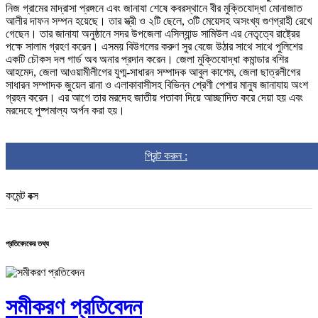
নিজ গ্রামের মাদ্রাসা প্রঙ্গনে এবং জানাযা শেষে কবরস্থানে বীর মুক্তিযোদ্ধা মোনাজাত
আলীর দাফন সম্পন হয়েছে। তার স্ত্রী ও ২টি ছেলে, ৩টি মেয়েসহ অসংখ্য গুণগ্রাহী রেখে
গেছেন। তার জানাযা অনুষ্ঠানে সদর উপজেলা এসিল্যান্ড সামিউল এর নেতৃত্বে রাষ্ট্রের
পক্ষে সালাম গ্রহণ করেন। এসময় বিউগলের করুণ সুর বেজে উঠার সাথে সাথে পুলিশের
একটি চৌকস দল গার্ড অব অনার প্রদান করেন। জেলা মুক্তিযোদ্ধা কমান্ডার বশির
আহমেদ, জেলা আওয়ামীলীগের যুগ্ম-সাধারন সম্পাদক আবুল কাশেম, জেলা ছাত্রলীগের
সাধারন সম্পাদক জুয়েল রানা ও এলাকাবাসীসহ বিভিন্ন শ্রেণী পেশার মানুষ জানাযায় অংশ
গ্রহন করেন। এর আগে তার মরদেহ জাতীয় পতাকা দিয়ে আচ্ছাদিত করে দেয়া হয় এবং
মরদেহে পুষ্পমাল্য অর্পন করা হয়।
প্রিন্ট করুন :
কমেন্ট বক্স
প্রতিবেদকের তথ্য
সমীকরণ প্রতিবেদন