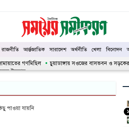
রাজনীতি
আর্ন্তজাতিক
সারাদেশ
অর্থনীতি
খেলা
বিনোদন
আ
ে জামায়াতের গণমিছিল
চুয়াডাঙ্গায় সওজের বাসভবন ও সড়কের ২৬ট
িকুল ইসলাম
িছু পাওয়া যায়নি
১