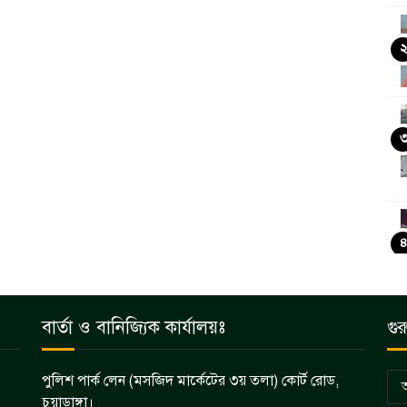
বার্তা ও বানিজ্যিক কার্যালয়ঃ
গুর
পুলিশ পার্ক লেন (মসজিদ মার্কেটের ৩য় তলা) কোর্ট রোড,
চুয়াডাঙ্গা।