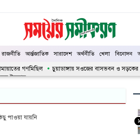
রাজনীতি
আর্ন্তজাতিক
সারাদেশ
অর্থনীতি
খেলা
বিনোদন
আ
 জামায়াতের গণমিছিল
চুয়াডাঙ্গায় সওজের বাসভবন ও সড়কের ২৬ট
কুল ইসলাম
িছু পাওয়া যায়নি
১