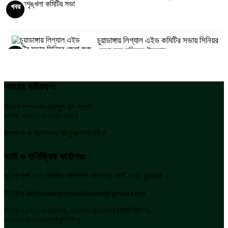
খবর
চুয়াডাঙ্গায় লিগ্যাল এইড কমিটির সভায় সিনিয়র
জেলা জজ রফিকুল ইসলাম
খবর
প্রেসিডেন্ট নির্বাচনে তাড়াহুড়া নয়
সময়ের সমীকরণঃ
খবর
প্রধান সম্পাদকঃ নাজমুল হক স্বপন
ফোনঃ +৮৮০২৪৭৭৭৮৭৫৫৬
চুয়াডাঙ্গায় জেলা উন্নয়ন সমন্বয় কমিটির সভায়
সম্পাদক ও প্রকাশকঃ শরীফুজ্জামান শরীফ
ডিসি লুৎফুন নাহার
খবর
বার্তা ও বানিজ্যিক কার্যালয়ঃ
নিয়োগ বাণিজ্যের পর এবার ২০ লাখ টাকা
পুলিশ পার্ক লেন (মসজিদ মার্কেটের ৩য় তলা) কোর্ট রোড, চুয়াডাঙ্গা।
আত্মসাতের অভিযোগ
খবর
ইমেইলঃ dailysomoyersomikoron@gmail.com
ফোনঃ ০১৭১১-৯০৯১৯৭, ০১৭০৫-৪০১৪৬৪(বার্তা-বিভাগ),
০১৭০৫-৪০১৪৬৭(সার্কুলেশন)