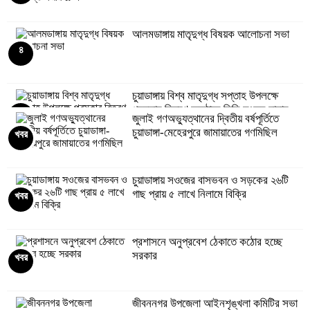
আলমডাঙ্গায় মাতৃদুগ্ধ বিষয়ক আলোচনা সভা
৪
চুয়াডাঙ্গায় বিশ্ব মাতৃদুগ্ধ সপ্তাহ উপলক্ষে
পুরস্কার বিতরণ অনুষ্ঠানে ডিসি লুৎফুন নাহার
৫
জুলাই গণঅভ্যুত্থানের দ্বিতীয় বর্ষপূর্তিতে
চুয়াডাঙ্গা-মেহেরপুরে জামায়াতের গণমিছিল
খবর
চুয়াডাঙ্গা জেলা সড়ক পরিবহন শ্রমিক
ইউনিয়নের মাসিক সভা অনুষ্ঠিত
৬
চুয়াডাঙ্গায় সওজের বাসভবন ও সড়কের ২৬টি
গাছ প্রায় ৫ লাখে নিলামে বিক্রি
খবর
মেমননগর বিডি হাইস্কুলের সভাপতি হলেন
মশিউর রহমান
৭
প্রশাসনে অনুপ্রবেশ ঠেকাতে কঠোর হচ্ছে
সরকার
খবর
দামুড়হুদায় বিভিন্ন মামলার ৫ আসামি গ্রেপ্তার
৮
জীবননগর উপজেলা আইনশৃঙ্খলা কমিটির সভা