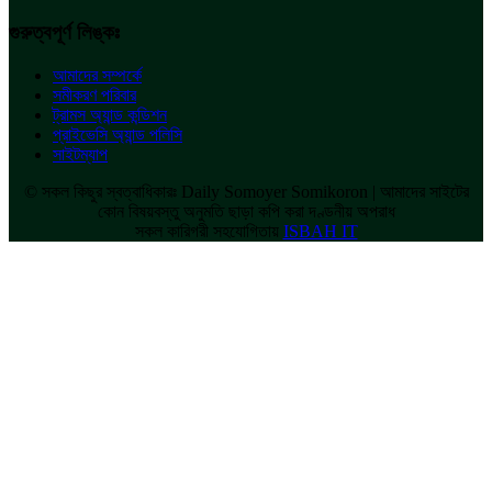
গুরুত্বপূর্ণ লিঙ্কঃ
আমাদের সম্পর্কে
সমীকরণ পরিবার
ট্রামস অ্যান্ড কন্ডিশন
প্রাইভেসি অ্যান্ড পলিসি
সাইটম্যাপ
© সকল কিছুর স্বত্বাধিকারঃ Daily Somoyer Somikoron | আমাদের সাইটের
কোন বিষয়বস্তু অনুমতি ছাড়া কপি করা দণ্ডনীয় অপরাধ
সকল কারিগরী সহযোগিতায়
ISBAH IT