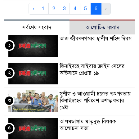
‹
1
2
3
4
5
6
›
সর্বশেষ সংবাদ
আলোচিত সংবাদ
আজ জীবননগরের স্থানীয় শহিদ দিবস
১
ঝিনাইদহে সাইবার ক্রাইম সেলের
২
অভিযানে গ্রেপ্তার ১৯
সুশীল ও আওয়ামী চক্রের তৎপরতায়
৩
ঝিনাইদহের পরিবেশ অশান্ত করার
চেষ্টা
আলমডাঙ্গায় মাতৃদুগ্ধ বিষয়ক
৪
আলোচনা সভা