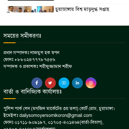
চুয়াডাঙ্গায় বিশ্ব মাতৃদুগ্ধ সপ্তাহ
৫
উপলক্ষে পুরস্কার বিতরণ অনুষ্ঠানে
ডিসি লুৎফুন নাহার
চুয়াডাঙ্গা জেলা সড়ক পরিবহন শ্রমিক
সময়ের সমীকরণঃ
৬
ইউনিয়নের মাসিক সভা অনুষ্ঠিত
প্রধান সম্পাদকঃ নাজমুল হক স্বপন
ফোনঃ +৮৮০২৪৭৭৭৮৭৫৫৬
মেমননগর বিডি হাইস্কুলের সভাপতি
সম্পাদক ও প্রকাশকঃ শরীফুজ্জামান শরীফ
৭
হলেন মশিউর রহমান
দামুড়হুদায় বিভিন্ন মামলার ৫ আসামি
বার্তা ও বানিজ্যিক কার্যালয়ঃ
৮
গ্রেপ্তার
পুলিশ পার্ক লেন (মসজিদ মার্কেটের ৩য় তলা) কোর্ট রোড, চুয়াডাঙ্গা।
ইমেইলঃ dailysomoyersomikoron@gmail.com
ফোনঃ ০১৭১১-৯০৯১৯৭, ০১৭০৫-৪০১৪৬৪(বার্তা-বিভাগ),