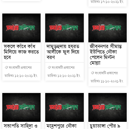
তারিখঃ ১৭-১০-২০২১ ইং
সকলে কাঁধে কাঁধ
দামুড়হুদায় হযরত
জীবননগর সীমান্ত
মিলিয়ে কাজ করতে
আলীকে ফুল দিয়ে
ইউপিতে নৌকা
হবে
বরণ
পেলেন মিল্টন
মোল্লা
সংবাদটি প্রকাশের
সংবাদটি প্রকাশের
সংবাদটি প্রকাশের
তারিখঃ ১২-১০-২০২১ ইং
তারিখঃ ১২-১০-২০২১ ইং
তারিখঃ ১১-১০-২০২১ ইং
সভাপতি সাহিদা ও
মহেশপুরে নৌকা
চুয়াডাঙ্গা পৌর ৯