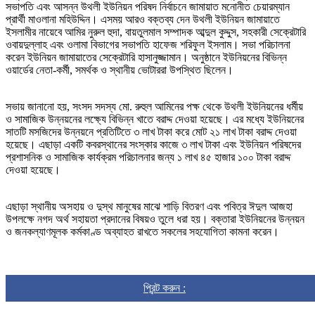
সভাপতি এবং আসন্ন উথলী ইউনিয়ন পরিষদ নির্বাচনে জামায়াত মনোনীত চেয়ারম্যান
প্রার্থী মাওলানা মহিউদ্দিন। এসময় আরও বক্তব্য দেন উথলী ইউনিয়ন জামায়াতে
ইসলামীর নায়েবে আমির নুরুল হুদা, বায়তুলমাল সম্পাদক আব্দুল কুদ্দুস, সহকারী সেক্রেটারি
ওবায়দুল্লাহ এবং ওলামা বিভাগের সভাপতি হাফেজ শরিফুল ইসলাম। সভা পরিচালনা
করেন ইউনিয়ন জামায়াতের সেক্রেটারি হাসানুজ্জামান। অনুষ্ঠানে ইউনিয়নের বিভিন্ন
ওয়ার্ডের নেতা-কর্মী, সমর্থক ও স্থানীয় ভোটাররা উপস্থিত ছিলেন।
সভায় জানানো হয়, সংসদ সদস্য মো. রুহুল আমিনের পক্ষ থেকে উথলী ইউনিয়নের ধর্মীয়
ও সামাজিক উন্নয়নের লক্ষ্যে বিভিন্ন খাতে বরাদ্দ দেওয়া হয়েছে। এর মধ্যে ইউনিয়নের
সাতটি মসজিদের উন্নয়নে প্রতিটিতে ৩ লাখ টাকা করে মোট ২১ লাখ টাকা বরাদ্দ দেওয়া
হয়েছে। এছাড়া একটি কবরস্থানের সংস্কার কাজে ৩ লাখ টাকা এবং ইউনিয়ন পরিষদের
প্রশাসনিক ও সামাজিক কার্যক্রম পরিচালনার জন্য ১ লাখ ৪৫ হাজার ১০০ টাকা বরাদ্দ
দেওয়া হয়েছে।
এছাড়া স্থানীয় অসহায় ও দুস্থ মানুষের মাঝে শাড়ি বিতরণ এবং পবিত্র ঈদুল আজহা
উপলক্ষে নগদ অর্থ সহায়তা প্রদানের বিষয়ও তুলে ধরা হয়। বক্তারা ইউনিয়নের উন্নয়ন
ও জনকল্যাণমূলক কর্মকাণ্ড অব্যাহত রাখতে সকলের সহযোগিতা কামনা করেন।
প্রিন্ট করুন :