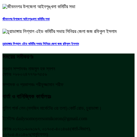
জীবননগর উপজেলা আইনশৃঙ্খলা কমিটির সভা
চুয়াডাঙ্গায় লিগ্যাল এইড কমিটির সভায় সিনিয়র জেলা জজ রফিকুল ইসলাম
সময়ের সমীকরণঃ
প্রধান সম্পাদকঃ নাজমুল হক স্বপন
ফোনঃ +৮৮০২৪৭৭৭৮৭৫৫৬
সম্পাদক ও প্রকাশকঃ শরীফুজ্জামান শরীফ
বার্তা ও বানিজ্যিক কার্যালয়ঃ
পুলিশ পার্ক লেন (মসজিদ মার্কেটের ৩য় তলা) কোর্ট রোড, চুয়াডাঙ্গা।
ইমেইলঃ dailysomoyersomikoron@gmail.com
ফোনঃ ০১৭১১-৯০৯১৯৭, ০১৭০৫-৪০১৪৬৪(বার্তা-বিভাগ),
০১৭০৫-৪০১৪৬৭(সার্কুলেশন)