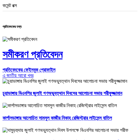
কমেন্ট বক্স
প্রতিবেদকের তথ্য
সমীকরণ প্রতিবেদন
প্রতিবেদকের ফেইসবুক প্রোফাইল
এ জাতীয় আরো খবর
চুয়াডাঙ্গায় বিএনপির জুলাই গণঅভ্যুত্থান দিবসের আলোচনা সভায় শরীফুজ্জামান
কার্পাসডাঙ্গার আলোচিত সামসুল কাজীর নিকাহ রেজিস্ট্রার লাইসেন্স বাতিল