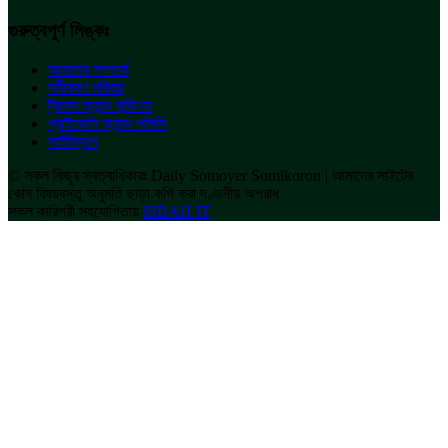
গুরুত্বপূর্ণ লিঙ্কঃ
আমাদের সম্পর্কে
সমীকরণ পরিবার
ট্রামস অ্যান্ড কন্ডিশন
প্রাইভেসি অ্যান্ড পলিসি
সাইটম্যাপ
© সকল কিছুর স্বত্বাধিকারঃ Daily Somoyer Somikoron | আমাদের সাইটের
কোন বিষয়বস্তু অনুমতি ছাড়া কপি করা দণ্ডনীয় অপরাধ
সকল কারিগরী সহযোগিতায়
ISBAH IT