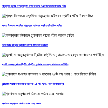
দামুড়হুদায় জুলাই গণঅভ্যুত্থান দিবস উপলক্ষে বিএনপির আলোচনা সভায় শরীফ
শ্রদ্ধা নিবেদনের মধ্যদিয়ে দামুড়হুদার আটকবরে স্থানীয় শহীদ দিবস পালিত
মনসাপূজায় চট্টগ্রামে চুয়াডাঙ্গার কালো পাঁঠার ব্যাপক চাহিদা
জুলাই গণঅভ্যুত্থানের দ্বিতীয় বর্ষপূর্তিতে চুয়াডাঙ্গা-মেহেরপুরে জামায়াতের গণমিছিল
চুয়াডাঙ্গায় সওজের বাসভবন ও সড়কের ২৬টি গাছ প্রায় ৫ লাখে নিলামে বিক্রি
প্রশাসনে অনুপ্রবেশ ঠেকাতে কঠোর হচ্ছে সরকার