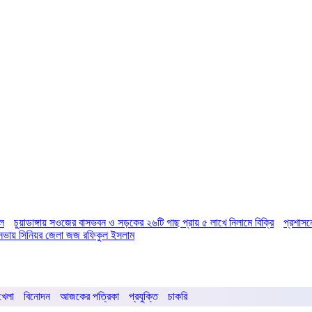
িল
চুয়াডাঙ্গায় সওজের বাসভবন ও সড়কের ২৬টি গাছ প্রায় ৫ লাখে নিলামে বিক্রি
প্রশাসন
ির সভায় সিনিয়র জেলা জজ রফিকুল ইসলাম
খেলা
বিনোদন
আজকের পত্রিকা
প্রযুক্তি
চাকরি