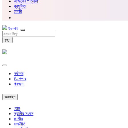
আজকের পত্রিকা
প্রযুক্তি
চাকরি
ই-পেপার
খুজুন
সর্বশেষ
ই-পেপার
প্রচ্ছদ
অনলাইন
হোম
স্থানীয় সংবাদ
জাতীয়
রাজনীতি