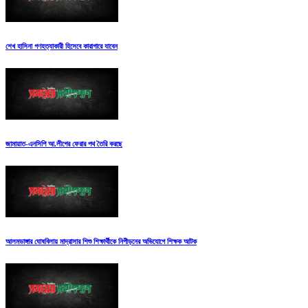
শেখ হাসিনা গণহত্যাকারী হিসেবে কারাগারে যাবেন
জামায়াত-এনসিপি আ.লীগের ফেরার পথ তৈরি করছে
আলমডাঙ্গার ঘোষবিলায় মাদ্রাসার শিশু শিক্ষার্থীকে নিপীড়নের অভিযোগে শিক্ষক আটক