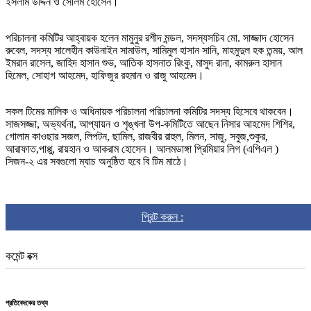
ইসলাম উদ্দিন ও সেলিম হোসেন।
পরিচালনা কমিটির আহ্বায়ক হলেন মামুনুর রশীদ মন্ডল, সদস্যসচিব মো. সাজ্জাদ হোসেন
রুবেল, সদস্য সালেহীন কাউনাইন সামাউল, সামিমুল হাসান সানি, মাহমুদুল হক তন্ময়, আল
ইমরান রাসেল, জাহিদ হাসান শুভ, আতিক হাসনাত রিংকু, মাসুদ রানা, কামরুল হাসান
হিমেল, সোহাগ আহমেদ, হাফিজুর রহমান ও রাজু আহমেদ।
সকল টিমের মালিক ও অধিনায়ক পরিচালনা পরিচালনা কমিটির সদস্য হিসেবে থাকবেন।
সাজসজ্জা, অভ্যর্থনা, আপ্যায়ন ও শৃঙ্খলা উপ-কমিটিতে আছেন নিসার আহমেদ শিশির,
গোলাম কাওছার সজল, লিপটন, ছামিল, রাজবীর রাহুল, মিলন, সাজু, সবুজ,শুকুর,
আরাফাত,পাপ্পু, রায়হান ও আকরাম হোসেন। আলমডাঙ্গা প্রিমিয়ার লিগ (এপিএল )
সিজন-২ এর সবগুলো ম্যাচ অনুষ্ঠিত হবে বি টিম মাঠে।
প্রিন্ট করুন :
কমেন্ট বক্স
প্রতিবেদকের তথ্য