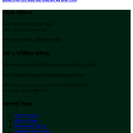
চুয়াডাঙ্গায় লিগ্যাল এইড কমিটির সভায় সিনিয়র জেলা জজ রফিকুল ইসলাম
সময়ের সমীকরণঃ
প্রধান সম্পাদকঃ নাজমুল হক স্বপন
ফোনঃ +৮৮০২৪৭৭৭৮৭৫৫৬
সম্পাদক ও প্রকাশকঃ শরীফুজ্জামান শরীফ
বার্তা ও বানিজ্যিক কার্যালয়ঃ
পুলিশ পার্ক লেন (মসজিদ মার্কেটের ৩য় তলা) কোর্ট রোড, চুয়াডাঙ্গা।
ইমেইলঃ dailysomoyersomikoron@gmail.com
ফোনঃ ০১৭১১-৯০৯১৯৭, ০১৭০৫-৪০১৪৬৪(বার্তা-বিভাগ),
০১৭০৫-৪০১৪৬৭(সার্কুলেশন)
গুরুত্বপূর্ণ লিঙ্কঃ
আমাদের সম্পর্কে
সমীকরণ পরিবার
ট্রামস অ্যান্ড কন্ডিশন
প্রাইভেসি অ্যান্ড পলিসি