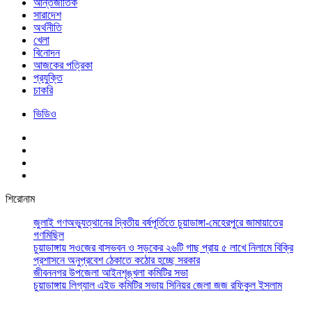
আর্ন্তজাতিক
সারাদেশ
অর্থনীতি
খেলা
বিনোদন
আজকের পত্রিকা
প্রযুক্তি
চাকরি
ভিডিও
শিরোনাম
জুলাই গণঅভ্যুত্থানের দ্বিতীয় বর্ষপূর্তিতে চুয়াডাঙ্গা-মেহেরপুরে জামায়াতের
গণমিছিল
চুয়াডাঙ্গায় সওজের বাসভবন ও সড়কের ২৬টি গাছ প্রায় ৫ লাখে নিলামে বিক্রি
প্রশাসনে অনুপ্রবেশ ঠেকাতে কঠোর হচ্ছে সরকার
জীবননগর উপজেলা আইনশৃঙ্খলা কমিটির সভা
চুয়াডাঙ্গায় লিগ্যাল এইড কমিটির সভায় সিনিয়র জেলা জজ রফিকুল ইসলাম