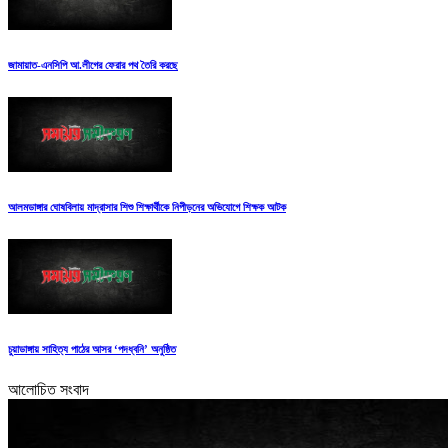
জামায়াত-এনসিপি আ.লীগের ফেরার পথ তৈরি করছে
আলমডাঙ্গার ঘোষবিলায় মাদ্রাসার শিশু শিক্ষার্থীকে নিপীড়নের অভিযোগে শিক্ষক আটক
চুয়াডাঙ্গায় সাহিত্য পাঠের আসর ‘পদধ্বনি’ অনুষ্ঠিত
আলোচিত সংবাদ