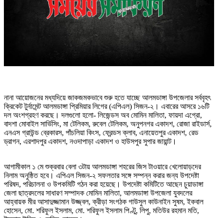
নানা আয়োজনের মধ্যদিয়ে জাকজমকভাবে শুরু হতে যাচ্ছে আলমডাঙ্গা উপজেলার সর্ববৃহৎ
ক্রিকেট টুর্নামেন্ট আলমডাঙ্গা প্রিমিয়ার লিগের (এপিএল) সিজন-২। এবারের আসরে ১৬টি
দল অংশগ্রহণ করছে। দলগুলো হলো- লিজেন্ডস অব মোমিন মালিতা, ফায়দা এগ্রো,
বাদশা মোবাইল সার্ভিসিং, মা টেলিকম, রুবেল টেলিকম, অনুপনগর একাদশ, রোজা রাইডার্স,
এনএস গ্রাউন্ড ব্রেকারস, পাঁচলিয়া কিংস, ফ্রেন্ডস ক্লাব, এনায়েতপুর একাদশ, রেড
ড্রাগন, এরশাদপুর একাদশ, নওদাপাড়া একাদশ ও হাউসপুর সুপার জায়ান্ট।
আগামীকাল ১ মে শুক্রবার বেলা ৩টায় আলমডাঙ্গা শহরের জিস টাওয়ারে খেলোয়াড়দের
নিলাম অনুষ্ঠিত হবে। এপিএল সিজন-২ সফলতার সঙ্গে সম্পন্ন করার জন্য উপদেষ্টা
পরিষদ, পরিচালনা ও উপকমিটি গঠন করা হয়েছে। উপদেষ্টা কমিটিতে আছেন চুয়াডাঙ্গা
জেলা ছাত্রদলের সাধারণ সম্পাদক মোমিন মালিতা, আলমডাঙ্গা উপজেলা যুবদলের
আহ্বায়ক মীর আসাদুজ্জামান উজ্জ্বল, ক্রীড়া সংগঠক গাউসুল কাউনাইন সুষম, ইকবাল
হোসেন, মো. শরিফুল ইসলাম, মো. শরিফুল ইসলাম পিণ্টু, লিপু, মতিউর রহমান মতি,