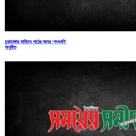
চুয়াডাঙ্গায় সাহিত্য পাঠের আসর ‘পদধ্বনি’
অনুষ্ঠিত