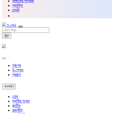
আজকের পত্রিকা
প্রযুক্তি
চাকরি
ই-পেপার
খুজুন
সর্বশেষ
ই-পেপার
প্রচ্ছদ
অনলাইন
হোম
স্থানীয় সংবাদ
জাতীয়
রাজনীতি