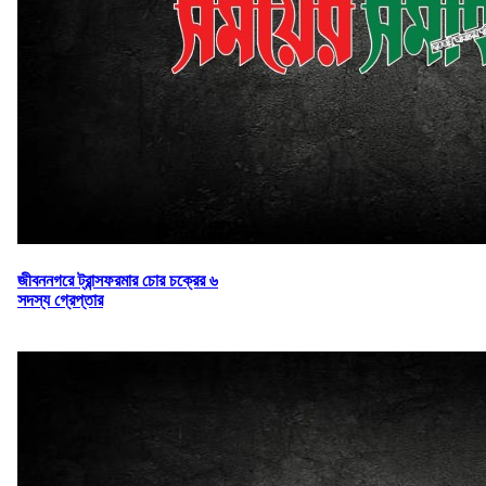
জীবননগরে ট্রান্সফরমার চোর চক্রের ৬
সদস্য গ্রেপ্তার