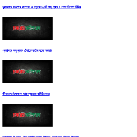
চুয়াডাঙ্গায় সওজের বাসভবন ও সড়কের ২৬টি গাছ প্রায় ৫ লাখে নিলামে বিক্রি
প্রশাসনে অনুপ্রবেশ ঠেকাতে কঠোর হচ্ছে সরকার
জীবননগর উপজেলা আইনশৃঙ্খলা কমিটির সভা