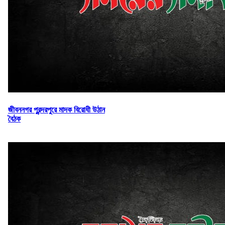
জীবননগর পুরন্দরপুরে মাদক বিরোধী উঠান
বৈঠক