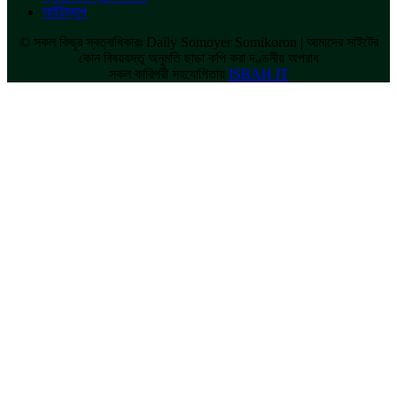
সাইটম্যাপ
© সকল কিছুর স্বত্বাধিকারঃ Daily Somoyer Somikoron | আমাদের সাইটের
কোন বিষয়বস্তু অনুমতি ছাড়া কপি করা দণ্ডনীয় অপরাধ
সকল কারিগরী সহযোগিতায়
ISBAH IT