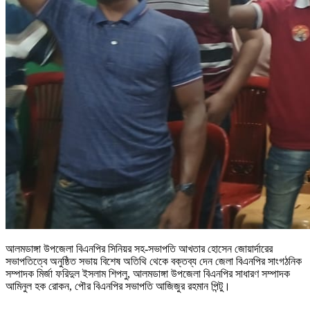
আলমডাঙ্গা উপজেলা বিএনপির সিনিয়র সহ-সভাপতি আখতার হোসেন জোয়ার্দারের
সভাপতিত্বে অনুষ্ঠিত সভায় বিশেষ অতিথি থেকে বক্তব্য দেন জেলা বিএনপির সাংগঠনিক
সম্পাদক মির্জা ফরিদুল ইসলাম শিপলু, আলমডাঙ্গা উপজেলা বিএনপির সাধারণ সম্পাদক
আমিনুল হক রোকন, পৌর বিএনপির সভাপতি আজিজুর রহমান পিন্টু।