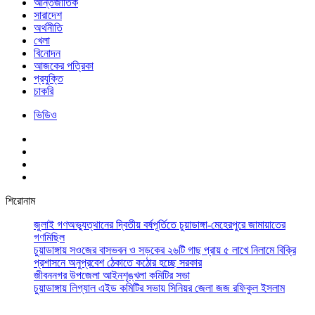
আর্ন্তজাতিক
সারাদেশ
অর্থনীতি
খেলা
বিনোদন
আজকের পত্রিকা
প্রযুক্তি
চাকরি
ভিডিও
শিরোনাম
জুলাই গণঅভ্যুত্থানের দ্বিতীয় বর্ষপূর্তিতে চুয়াডাঙ্গা-মেহেরপুরে জামায়াতের
গণমিছিল
চুয়াডাঙ্গায় সওজের বাসভবন ও সড়কের ২৬টি গাছ প্রায় ৫ লাখে নিলামে বিক্রি
প্রশাসনে অনুপ্রবেশ ঠেকাতে কঠোর হচ্ছে সরকার
জীবননগর উপজেলা আইনশৃঙ্খলা কমিটির সভা
চুয়াডাঙ্গায় লিগ্যাল এইড কমিটির সভায় সিনিয়র জেলা জজ রফিকুল ইসলাম