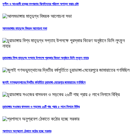
সুশীল ও আওয়ামী চক্রের তৎপরতায় ঝিনাইদহের পরিবেশ অশান্ত করার চেষ্টা
আলমডাঙ্গায় মাতৃদুগ্ধ বিষয়ক আলোচনা সভা
চুয়াডাঙ্গায় বিশ্ব মাতৃদুগ্ধ সপ্তাহ উপলক্ষে পুরস্কার বিতরণ অনুষ্ঠানে ডিসি লুৎফুন নাহার
জুলাই গণঅভ্যুত্থানের দ্বিতীয় বর্ষপূর্তিতে চুয়াডাঙ্গা-মেহেরপুরে জামায়াতের গণমিছিল
চুয়াডাঙ্গায় সওজের বাসভবন ও সড়কের ২৬টি গাছ প্রায় ৫ লাখে নিলামে বিক্রি
প্রশাসনে অনুপ্রবেশ ঠেকাতে কঠোর হচ্ছে সরকার