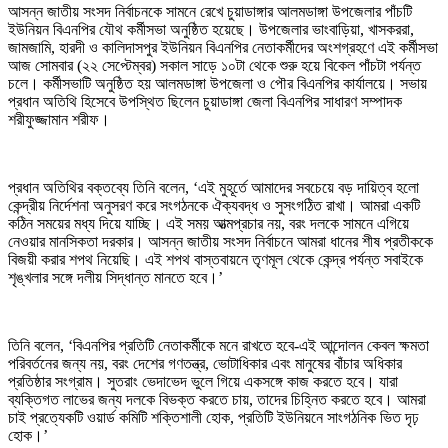
আসন্ন জাতীয় সংসদ নির্বাচনকে সামনে রেখে চুয়াডাঙ্গার আলমডাঙ্গা উপজেলার পাঁচটি
ইউনিয়ন বিএনপির যৌথ কর্মীসভা অনুষ্ঠিত হয়েছে। উপজেলার ভাংবাড়িয়া, খাসকররা,
জামজামি, হারদী ও কালিদাসপুর ইউনিয়ন বিএনপির নেতাকর্মীদের অংশগ্রহণে এই কর্মীসভা
আজ সোমবার (২২ সেপ্টেম্বর) সকাল সাড়ে ১০টা থেকে শুরু হয়ে বিকেল পাঁচটা পর্যন্ত
চলে। কর্মীসভাটি অনুষ্ঠিত হয় আলমডাঙ্গা উপজেলা ও পৌর বিএনপির কার্যালয়ে। সভায়
প্রধান অতিথি হিসেবে উপস্থিত ছিলেন চুয়াডাঙ্গা জেলা বিএনপির সাধারণ সম্পাদক
শরীফুজ্জামান শরীফ।
প্রধান অতিথির বক্তব্যে তিনি বলেন, ‘এই মুহূর্তে আমাদের সবচেয়ে বড় দায়িত্ব হলো
কেন্দ্রীয় নির্দেশনা অনুসরণ করে সংগঠনকে ঐক্যবদ্ধ ও সুসংগঠিত রাখা। আমরা একটি
কঠিন সময়ের মধ্য দিয়ে যাচ্ছি। এই সময় আত্মপ্রচার নয়, বরং দলকে সামনে এগিয়ে
নেওয়ার মানসিকতা দরকার। আসন্ন জাতীয় সংসদ নির্বাচনে আমরা ধানের শীষ প্রতীককে
বিজয়ী করার শপথ নিয়েছি। এই শপথ বাস্তবায়নে তৃণমূল থেকে কেন্দ্র পর্যন্ত সবাইকে
শৃঙ্খলার সঙ্গে দলীয় সিদ্ধান্ত মানতে হবে।’
তিনি বলেন, ‘বিএনপির প্রতিটি নেতাকর্মীকে মনে রাখতে হবে-এই আন্দোলন কেবল ক্ষমতা
পরিবর্তনের জন্য নয়, বরং দেশের গণতন্ত্র, ভোটাধিকার এবং মানুষের বাঁচার অধিকার
প্রতিষ্ঠার সংগ্রাম। সুতরাং ভেদাভেদ ভুলে গিয়ে একসঙ্গে কাজ করতে হবে। যারা
ব্যক্তিগত লাভের জন্য দলকে বিভক্ত করতে চায়, তাদের চিহ্নিত করতে হবে। আমরা
চাই প্রত্যেকটি ওয়ার্ড কমিটি শক্তিশালী হোক, প্রতিটি ইউনিয়নে সাংগঠনিক ভিত দৃঢ়
হোক।’