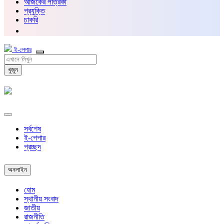
আজকের পত্রিকা
প্রযুক্তি
চাকরি
ই-পেপার
খুজুন
সর্বশেষ
ই-পেপার
প্রচ্ছদ
অনলাইন
হোম
স্থানীয় সংবাদ
জাতীয়
রাজনীতি