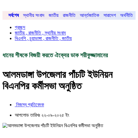
সর্বশেষ
স্থানীয় সংবাদ
জাতীয়
রাজনীতি
আর্ন্তজাতিক
সারাদেশ
অর্থনীতি
প্রচ্ছদ
জাতীয় , রাজনীতি , স্থানীয় সংবাদ
বিএনপি , চুয়াডাঙ্গা , রাজনীতি , জাতীয়
ধানের শীষকে বিজয়ী করতে ঐক্যের ডাক শরীফুজ্জামানের
আলমডাঙ্গা উপজেলার পাঁচটি ইউনিয়ন
বিএনপির কর্মীসভা অনুষ্ঠিত
নিজস্ব প্রতিবেদক
আপলোড তারিখঃ ২২-০৯-২০২৫ ইং