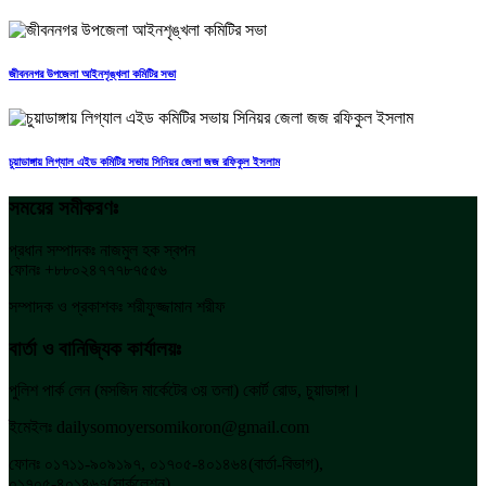
জীবননগর উপজেলা আইনশৃঙ্খলা কমিটির সভা
চুয়াডাঙ্গায় লিগ্যাল এইড কমিটির সভায় সিনিয়র জেলা জজ রফিকুল ইসলাম
সময়ের সমীকরণঃ
প্রধান সম্পাদকঃ নাজমুল হক স্বপন
ফোনঃ +৮৮০২৪৭৭৭৮৭৫৫৬
সম্পাদক ও প্রকাশকঃ শরীফুজ্জামান শরীফ
বার্তা ও বানিজ্যিক কার্যালয়ঃ
পুলিশ পার্ক লেন (মসজিদ মার্কেটের ৩য় তলা) কোর্ট রোড, চুয়াডাঙ্গা।
ইমেইলঃ dailysomoyersomikoron@gmail.com
ফোনঃ ০১৭১১-৯০৯১৯৭, ০১৭০৫-৪০১৪৬৪(বার্তা-বিভাগ),
০১৭০৫-৪০১৪৬৭(সার্কুলেশন)