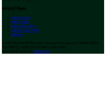
গুরুত্বপূর্ণ লিঙ্কঃ
আমাদের সম্পর্কে
সমীকরণ পরিবার
ট্রামস অ্যান্ড কন্ডিশন
প্রাইভেসি অ্যান্ড পলিসি
সাইটম্যাপ
© সকল কিছুর স্বত্বাধিকারঃ Daily Somoyer Somikoron | আমাদের সাইটের
কোন বিষয়বস্তু অনুমতি ছাড়া কপি করা দণ্ডনীয় অপরাধ
সকল কারিগরী সহযোগিতায়
ISBAH IT