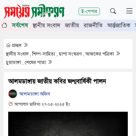
শিরোনাম
ই-পেপার
ষপূর্তিতে চুয়াডাঙ্গা-মেহেরপুরে জামায়াতের গণমিছিল
চুয়াডাঙ্গ
সর্বশেষ
স্থানীয় সংবাদ
জাতীয়
রাজনীতি
আর্ন্তজাতিক
ির সভায় সিনিয়র জেলা জজ রফিকুল ইসলাম
প্রচ্ছদ
স্থানীয় সংবাদ , শিল্প-সাহিত্য , ছাপা সংস্করণ , আজকের পত্রিকা
চুয়াডাঙ্গা , শেষের পাতা
আলমডাঙ্গায় জাতীয় কবির জন্মবার্ষিকী পালন
আলমডাঙ্গা অফিস
আপলোড তারিখঃ ২৭-০৫-২০২৫ ইং