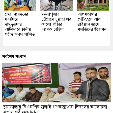
শ্রদ্ধা নিবেদনের
মনসাপূজায়
আলমডাঙ্গার
মধ্যদিয়ে
চট্টগ্রামে চুয়াডাঙ্গার
গৌরিহ্রদে আল
দামুড়হুদার
কালো পাঁঠার
রাইয়ান জামে
আটকবরে স্থানীয়
ব্যাপক চাহিদা
মসজিদের উদ্বোধন
শহীদ দিবস পালিত
সর্বশেষ সংবাদ
চুয়াডাঙ্গায় বিএনপির জুলাই গণঅভ্যুত্থান দিবসের আলোচনা
সভায় শরীফুজ্জামান