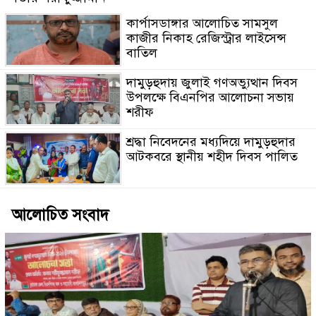
কার্পাসডাঙ্গার আলোচিত সামসুল
কাজীর নিকাহ রেজিস্ট্রার লাইসেন্স
বাতিল
দামুড়হুদায় জুলাই গণঅভ্যুত্থান দিবস
উপলক্ষে বিএনপির আলোচনা সভায়
শরীফ
শ্রদ্ধা নিবেদনের মধ্যদিয়ে দামুড়হুদার
আটকবরে স্থানীয় শহীদ দিবস পালিত
আলোচিত সংবাদ