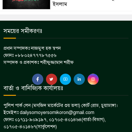
ইসলাম
সময়ের সমীকরণঃ
প্রধান সম্পাদকঃ নাজমুল হক স্বপন
ফোনঃ +৮৮০২৪৭৭৭৮৭৫৫৬
সম্পাদক ও প্রকাশকঃ শরীফুজ্জামান শরীফ
বার্তা ও বানিজ্যিক কার্যালয়ঃ
পুলিশ পার্ক লেন (মসজিদ মার্কেটের ৩য় তলা) কোর্ট রোড, চুয়াডাঙ্গা।
ইমেইলঃ dailysomoyersomikoron@gmail.com
ফোনঃ ০১৭১১-৯০৯১৯৭, ০১৭০৫-৪০১৪৬৪(বার্তা-বিভাগ),
০১৭০৫-৪০১৪৬৭(সার্কুলেশন)