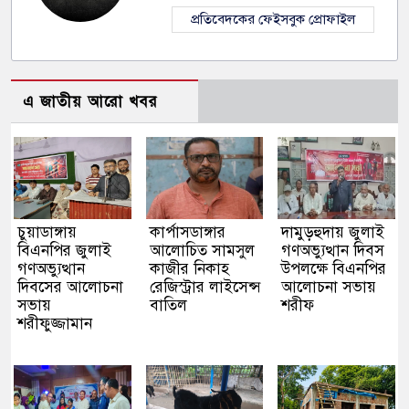
প্রতিবেদকের ফেইসবুক প্রোফাইল
এ জাতীয় আরো খবর
চুয়াডাঙ্গায়
কার্পাসডাঙ্গার
দামুড়হুদায় জুলাই
বিএনপির জুলাই
আলোচিত সামসুল
গণঅভ্যুত্থান দিবস
গণঅভ্যুত্থান
কাজীর নিকাহ
উপলক্ষে বিএনপির
দিবসের আলোচনা
রেজিস্ট্রার লাইসেন্স
আলোচনা সভায়
সভায়
বাতিল
শরীফ
শরীফুজ্জামান