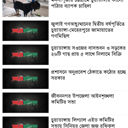
মনসাপূজায় চট্টগ্রামে চুয়াডাঙ্গার কালো
পাঁঠার ব্যাপক চাহিদা
জুলাই গণঅভ্যুত্থানের দ্বিতীয় বর্ষপূর্তিতে
চুয়াডাঙ্গা-মেহেরপুরে জামায়াতের
গণমিছিল
চুয়াডাঙ্গায় সওজের বাসভবন ও সড়কের
২৬টি গাছ প্রায় ৫ লাখে নিলামে বিক্রি
প্রশাসনে অনুপ্রবেশ ঠেকাতে কঠোর হচ্ছে
সরকার
জীবননগর উপজেলা আইনশৃঙ্খলা
কমিটির সভা
চুয়াডাঙ্গায় লিগ্যাল এইড কমিটির
সভায় সিনিয়র জেলা জজ রফিকুল