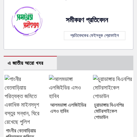
সমীকরণ প্রতিবেদন
প্রতিবেদকের ফেইসবুক প্রোফাইল
এ জাতীয় আরো খবর
আলমডাঙ্গা এলজিইডির
চুয়াডাঙ্গায় বিএনপির
এসও হাবিব
মোটরসাইকেল
শোডাউন
গাংনীর বেতবাড়িয়ায়
পরিত্যক্ত জমিতে