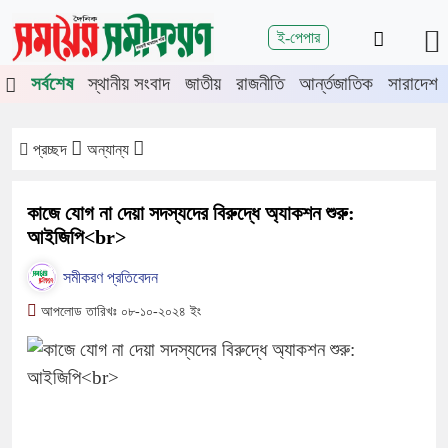
শিরোনাম
ই-পেপার
তিতে চুয়াডাঙ্গা-মেহেরপুরে জামায়াতের গণমিছিল
চুয়াডাঙ্গায় সওজের বাসভব
সর্বশেষ
স্থানীয় সংবাদ
জাতীয়
রাজনীতি
আর্ন্তজাতিক
সারাদেশ
প্রচ্ছদ
অন্যান্য
কাজে যোগ না দেয়া সদস্যদের বিরুদ্ধে অ্যাকশন শুরু:
আইজিপি<br>
সমীকরণ প্রতিবেদন
আপলোড তারিখঃ ০৮-১০-২০২৪ ইং