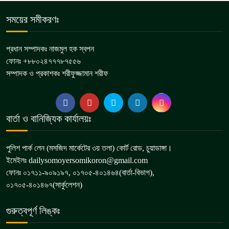
সময়ের সমীকরণঃ
প্রধান সম্পাদকঃ নাজমুল হক স্বপন
ফোনঃ +৮৮০২৪৭৭৭৮৭৫৫৬
সম্পাদক ও প্রকাশকঃ শরীফুজ্জামান শরীফ
বার্তা ও বানিজ্যিক কার্যালয়ঃ
পুলিশ পার্ক লেন (মসজিদ মার্কেটের ৩য় তলা) কোর্ট রোড, চুয়াডাঙ্গা।
ইমেইলঃ dailysomoyersomikoron@gmail.com
ফোনঃ ০১৭১১-৯০৯১৯৭, ০১৭০৫-৪০১৪৬৪(বার্তা-বিভাগ),
০১৭০৫-৪০১৪৬৭(সার্কুলেশন)
গুরুত্বপূর্ণ লিঙ্কঃ