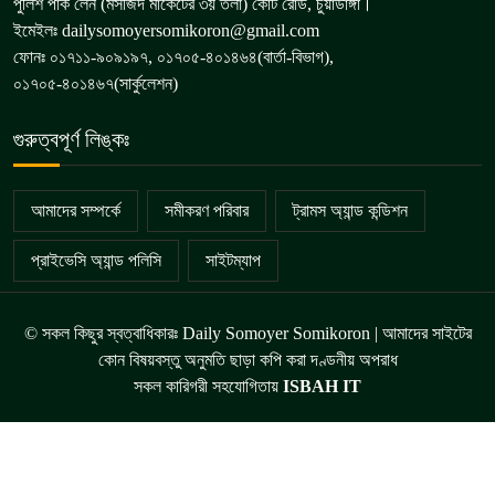
পুলিশ পার্ক লেন (মসজিদ মার্কেটের ৩য় তলা) কোর্ট রোড, চুয়াডাঙ্গা।
ইমেইলঃ dailysomoyersomikoron@gmail.com
ফোনঃ ০১৭১১-৯০৯১৯৭, ০১৭০৫-৪০১৪৬৪(বার্তা-বিভাগ),
০১৭০৫-৪০১৪৬৭(সার্কুলেশন)
গুরুত্বপূর্ণ লিঙ্কঃ
আমাদের সম্পর্কে
সমীকরণ পরিবার
ট্রামস অ্যান্ড কন্ডিশন
প্রাইভেসি অ্যান্ড পলিসি
সাইটম্যাপ
© সকল কিছুর স্বত্বাধিকারঃ Daily Somoyer Somikoron | আমাদের সাইটের
কোন বিষয়বস্তু অনুমতি ছাড়া কপি করা দণ্ডনীয় অপরাধ
সকল কারিগরী সহযোগিতায়
ISBAH IT