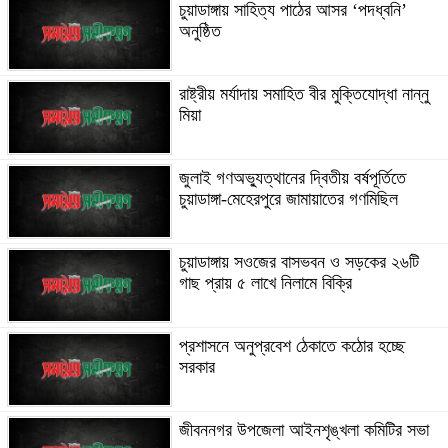
চুয়াডাঙ্গায় সাহিত্য পাঠের আসর ‘পদধ্বনি’
অনুষ্ঠিত
রাষ্ট্রীয় মর্যাদায় সমাহিত বীর মুক্তিযোদ্ধা নান্নু
মিয়া
জুলাই গণঅভ্যুত্থানের দ্বিতীয় বর্ষপূর্তিতে
চুয়াডাঙ্গা-মেহেরপুরে জামায়াতের গণমিছিল
চুয়াডাঙ্গায় সওজের বাসভবন ও সড়কের ২৬টি
গাছ প্রায় ৫ লাখে নিলামে বিক্রি
প্রশাসনে অনুপ্রবেশ ঠেকাতে কঠোর হচ্ছে
সরকার
জীবননগর উপজেলা আইনশৃঙ্খলা কমিটির সভা