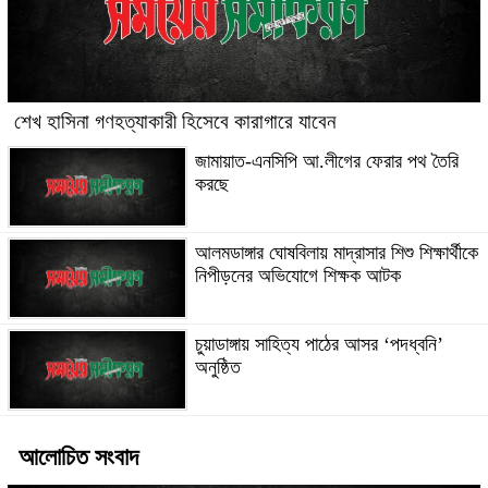
শেখ হাসিনা গণহত্যাকারী হিসেবে কারাগারে যাবেন
জামায়াত-এনসিপি আ.লীগের ফেরার পথ তৈরি
করছে
আলমডাঙ্গার ঘোষবিলায় মাদ্রাসার শিশু শিক্ষার্থীকে
নিপীড়নের অভিযোগে শিক্ষক আটক
চুয়াডাঙ্গায় সাহিত্য পাঠের আসর ‘পদধ্বনি’
অনুষ্ঠিত
আলোচিত সংবাদ