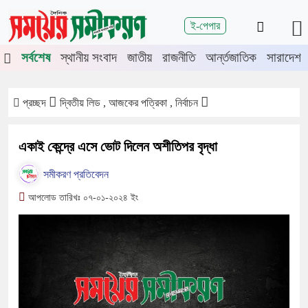
শিরোনাম
ই-পেপার
তিতে চুয়াডাঙ্গা-মেহেরপুরে জামায়াতের গণমিছিল
চুয়াডাঙ্গায় সওজের বাসভবন
সর্বশেষ
স্থানীয় সংবাদ
জাতীয়
রাজনীতি
আর্ন্তজাতিক
সারাদেশ
প্রচ্ছদ
দ্বিতীয় লিড , আজকের পত্রিকা , নির্বাচন
একাই কেন্দ্রে এসে ভোট দিলেন অশীতিপর বৃদ্ধা
সমীকরণ প্রতিবেদন
আপলোড তারিখঃ ০৭-০১-২০২৪ ইং