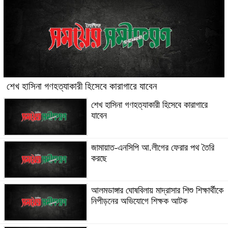
শেখ হাসিনা গণহত্যাকারী হিসেবে কারাগারে যাবেন
শেখ হাসিনা গণহত্যাকারী হিসেবে কারাগারে
যাবেন
জামায়াত-এনসিপি আ.লীগের ফেরার পথ তৈরি
করছে
আলমডাঙ্গার ঘোষবিলায় মাদ্রাসার শিশু শিক্ষার্থীকে
নিপীড়নের অভিযোগে শিক্ষক আটক