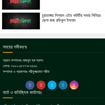
চুয়াডাঙ্গায় লিগ্যাল এইড কমিটির সভায় সিনিয়র
জেলা জজ রফিকুল ইসলাম
সময়ের সমীকরণঃ
প্রধান সম্পাদকঃ নাজমুল হক স্বপন
ফোনঃ +৮৮০২৪৭৭৭৮৭৫৫৬
সম্পাদক ও প্রকাশকঃ শরীফুজ্জামান শরীফ
বার্তা ও বানিজ্যিক কার্যালয়ঃ