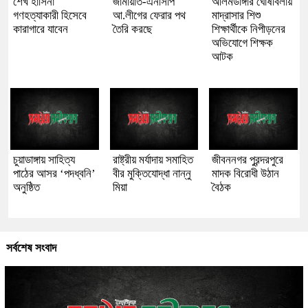
শেখ হাসিনা
জামায়াত-এনসিপি
আলমডাঙ্গার ঘোষবিলায়
গণহত্যাকারী হিসেবে
আ.লীগের ফেরার পথ
মাদ্রাসার শিশু
কারাগারে যাবেন
তৈরি করছে
শিক্ষার্থীকে নিপীড়নের
অভিযোগে শিক্ষক
আটক
চুয়াডাঙ্গায় সাহিত্য
রাষ্ট্রীয় মর্যাদায় সমাহিত
জীবননগর পুরন্দরপুরে
পাঠের আসর ‘পদধ্বনি’
বীর মুক্তিযোদ্ধা নান্নু
মাদক বিরোধী উঠান
অনুষ্ঠিত
মিয়া
বৈঠক
সর্বশেষ সংবাদ