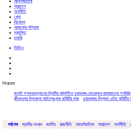
আর্ন্তজাতিক
সারাদেশ
অর্থনীতি
খেলা
বিনোদন
আজকের পত্রিকা
প্রযুক্তি
চাকরি
ভিডিও
শিরোনাম
জুলাই গণঅভ্যুত্থানের দ্বিতীয় বর্ষপূর্তিতে চুয়াডাঙ্গা-মেহেরপুরে জামায়াতের গণমিছ
জীবননগর উপজেলা আইনশৃঙ্খলা কমিটির সভা
চুয়াডাঙ্গায় লিগ্যাল এইড কমিট
সর্বশেষ
স্থানীয় সংবাদ
জাতীয়
রাজনীতি
আর্ন্তজাতিক
সারাদেশ
অর্থনীতি