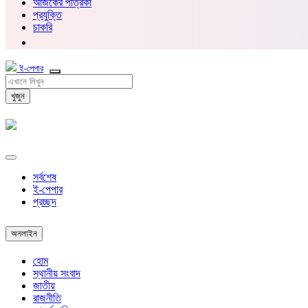
আজকের পত্রিকা
প্রযুক্তি
চাকরি
ই-পেপার
খুজুন
সর্বশেষ
ই-পেপার
প্রচ্ছদ
অনলাইন
হোম
স্থানীয় সংবাদ
জাতীয়
রাজনীতি