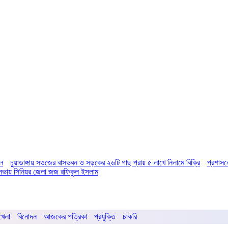
িল
চুয়াডাঙ্গায় সওজের বাসভবন ও সড়কের ২৬টি গাছ প্রায় ৫ লাখে নিলামে বিক্রি
প্রশাসন
ির সভায় সিনিয়র জেলা জজ রফিকুল ইসলাম
খেলা
বিনোদন
আজকের পত্রিকা
প্রযুক্তি
চাকরি