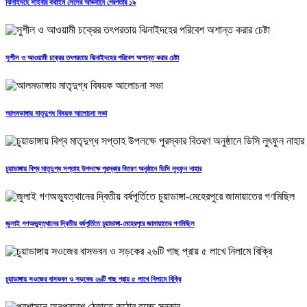
ঝিনাইদহে সাইবার ক্রাইম সেলের অভিযানে গ্রেপ্তার ১৯
সুশীল ও আওয়ামী চক্রের তৎপরতায় ঝিনাইদহের পরিবেশ অশান্ত করার চেষ্টা
আলমডাঙ্গায় মাতৃদুগ্ধ বিষয়ক আলোচনা সভা
চুয়াডাঙ্গায় বিশ্ব মাতৃদুগ্ধ সপ্তাহ উপলক্ষে পুরস্কার বিতরণ অনুষ্ঠানে ডিসি লুৎফুন নাহার
জুলাই গণঅভ্যুত্থানের দ্বিতীয় বর্ষপূর্তিতে চুয়াডাঙ্গা-মেহেরপুরে জামায়াতের গণমিছিল
চুয়াডাঙ্গায় সওজের বাসভবন ও সড়কের ২৬টি গাছ প্রায় ৫ লাখে নিলামে বিক্রি