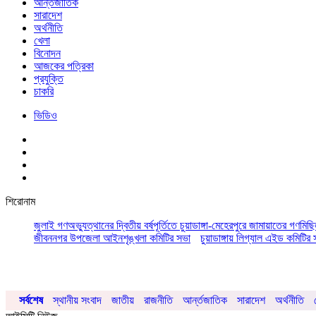
আর্ন্তজাতিক
সারাদেশ
অর্থনীতি
খেলা
বিনোদন
আজকের পত্রিকা
প্রযুক্তি
চাকরি
ভিডিও
শিরোনাম
জুলাই গণঅভ্যুত্থানের দ্বিতীয় বর্ষপূর্তিতে চুয়াডাঙ্গা-মেহেরপুরে জামায়াতের গণমিছ
জীবননগর উপজেলা আইনশৃঙ্খলা কমিটির সভা
চুয়াডাঙ্গায় লিগ্যাল এইড কমিট
সর্বশেষ
স্থানীয় সংবাদ
জাতীয়
রাজনীতি
আর্ন্তজাতিক
সারাদেশ
অর্থনীতি