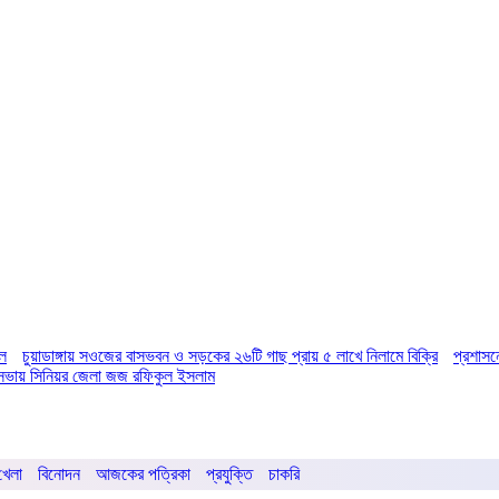
িল
চুয়াডাঙ্গায় সওজের বাসভবন ও সড়কের ২৬টি গাছ প্রায় ৫ লাখে নিলামে বিক্রি
প্রশাসন
ির সভায় সিনিয়র জেলা জজ রফিকুল ইসলাম
খেলা
বিনোদন
আজকের পত্রিকা
প্রযুক্তি
চাকরি