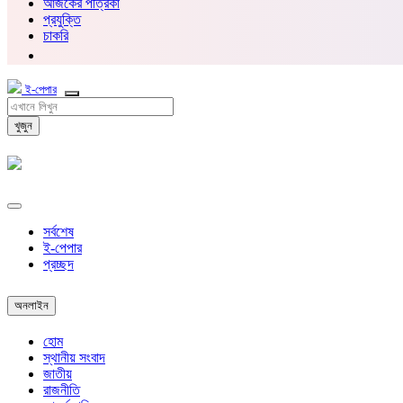
আজকের পত্রিকা
প্রযুক্তি
চাকরি
ই-পেপার
খুজুন
সর্বশেষ
ই-পেপার
প্রচ্ছদ
অনলাইন
হোম
স্থানীয় সংবাদ
জাতীয়
রাজনীতি