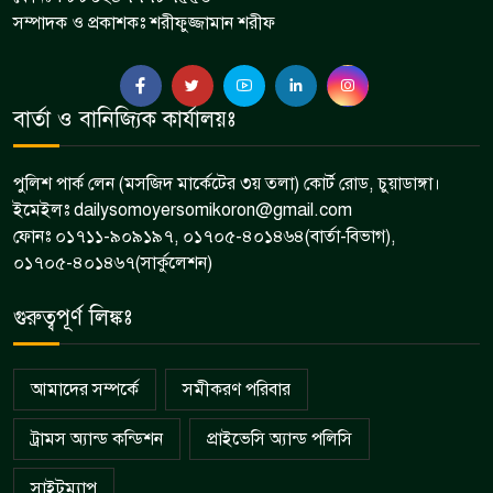
মেমননগর বিডি হাইস্কুলের সভাপতি
সম্পাদক ও প্রকাশকঃ শরীফুজ্জামান শরীফ
৭
হলেন মশিউর রহমান
দামুড়হুদায় বিভিন্ন মামলার ৫ আসামি
বার্তা ও বানিজ্যিক কার্যালয়ঃ
৮
গ্রেপ্তার
পুলিশ পার্ক লেন (মসজিদ মার্কেটের ৩য় তলা) কোর্ট রোড, চুয়াডাঙ্গা।
ইমেইলঃ dailysomoyersomikoron@gmail.com
ফোনঃ ০১৭১১-৯০৯১৯৭, ০১৭০৫-৪০১৪৬৪(বার্তা-বিভাগ),
০১৭০৫-৪০১৪৬৭(সার্কুলেশন)
গুরুত্বপূর্ণ লিঙ্কঃ
আমাদের সম্পর্কে
সমীকরণ পরিবার
ট্রামস অ্যান্ড কন্ডিশন
প্রাইভেসি অ্যান্ড পলিসি
সাইটম্যাপ