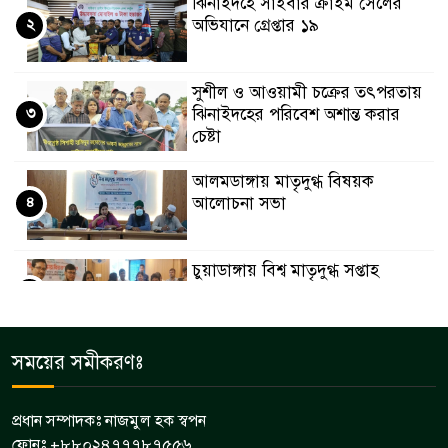
ঝিনাইদহে সাইবার ক্রাইম সেলের
২
অভিযানে গ্রেপ্তার ১৯
সুশীল ও আওয়ামী চক্রের তৎপরতায়
৩
ঝিনাইদহের পরিবেশ অশান্ত করার
চেষ্টা
আলমডাঙ্গায় মাতৃদুগ্ধ বিষয়ক
৪
আলোচনা সভা
চুয়াডাঙ্গায় বিশ্ব মাতৃদুগ্ধ সপ্তাহ
৫
উপলক্ষে পুরস্কার বিতরণ অনুষ্ঠানে
ডিসি লুৎফুন নাহার
চুয়াডাঙ্গা জেলা সড়ক পরিবহন শ্রমিক
সময়ের সমীকরণঃ
৬
ইউনিয়নের মাসিক সভা অনুষ্ঠিত
প্রধান সম্পাদকঃ নাজমুল হক স্বপন
ফোনঃ +৮৮০২৪৭৭৭৮৭৫৫৬