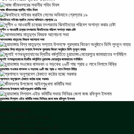
আজ জীবননগরের স্থানীয় শহিদ দিবস
ঝিনাইদহে সাইবার ক্রাইম সেলের অভিযানে গ্রেপ্তার ১৯
সুশীল ও আওয়ামী চক্রের তৎপরতায় ঝিনাইদহের পরিবেশ অশান্ত করার চেষ্টা
আলমডাঙ্গায় মাতৃদুগ্ধ বিষয়ক আলোচনা সভা
চুয়াডাঙ্গায় বিশ্ব মাতৃদুগ্ধ সপ্তাহ উপলক্ষে পুরস্কার বিতরণ অনুষ্ঠানে ডিসি লুৎফুন নাহার
জুলাই গণঅভ্যুত্থানের দ্বিতীয় বর্ষপূর্তিতে চুয়াডাঙ্গা-মেহেরপুরে জামায়াতের গণমিছিল
চুয়াডাঙ্গায় সওজের বাসভবন ও সড়কের ২৬টি গাছ প্রায় ৫ লাখে নিলামে বিক্রি
প্রশাসনে অনুপ্রবেশ ঠেকাতে কঠোর হচ্ছে সরকার
জীবননগর উপজেলা আইনশৃঙ্খলা কমিটির সভা
চুয়াডাঙ্গায় লিগ্যাল এইড কমিটির সভায় সিনিয়র জেলা জজ রফিকুল ইসলাম
সময়ের সমীকরণঃ
প্রধান সম্পাদকঃ নাজমুল হক স্বপন
ফোনঃ +৮৮০২৪৭৭৭৮৭৫৫৬
সম্পাদক ও প্রকাশকঃ শরীফুজ্জামান শরীফ