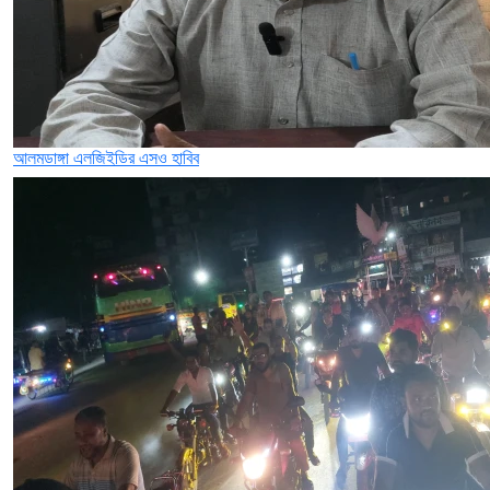
আলমডাঙ্গা এলজিইডির এসও হাবিব