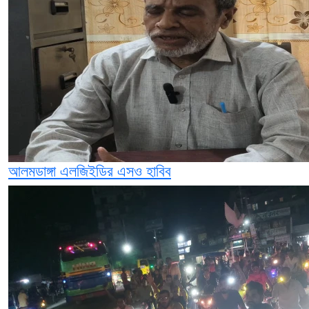
আলমডাঙ্গা এলজিইডির এসও হাবিব