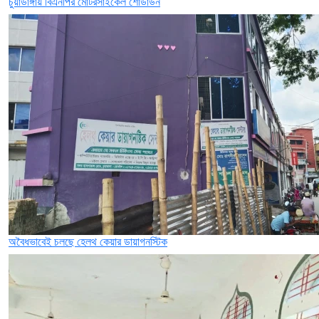
চুয়াডাঙ্গায় বিএনপির মোটরসাইকেল শোডাউন
অবৈধভাবেই চলছে হেলথ কেয়ার ডায়াগনস্টিক