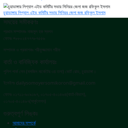
চুয়াডাঙ্গায় লিগ্যাল এইড কমিটির সভায় সিনিয়র জেলা জজ রফিকুল ইসলাম
সময়ের সমীকরণঃ
প্রধান সম্পাদকঃ নাজমুল হক স্বপন
ফোনঃ +৮৮০২৪৭৭৭৮৭৫৫৬
সম্পাদক ও প্রকাশকঃ শরীফুজ্জামান শরীফ
বার্তা ও বানিজ্যিক কার্যালয়ঃ
পুলিশ পার্ক লেন (মসজিদ মার্কেটের ৩য় তলা) কোর্ট রোড, চুয়াডাঙ্গা।
ইমেইলঃ dailysomoyersomikoron@gmail.com
ফোনঃ ০১৭১১-৯০৯১৯৭, ০১৭০৫-৪০১৪৬৪(বার্তা-বিভাগ),
০১৭০৫-৪০১৪৬৭(সার্কুলেশন)
গুরুত্বপূর্ণ লিঙ্কঃ
আমাদের সম্পর্কে