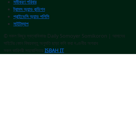
সমীকরণ পরিবার
ট্রামস অ্যান্ড কন্ডিশন
প্রাইভেসি অ্যান্ড পলিসি
সাইটম্যাপ
© সকল কিছুর স্বত্বাধিকারঃ Daily Somoyer Somikoron | আমাদের
সাইটের কোন বিষয়বস্তু অনুমতি ছাড়া কপি করা দণ্ডনীয় অপরাধ
সকল কারিগরী সহযোগিতায়
ISBAH IT