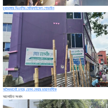
চুয়াডাঙ্গায় বিএনপির মোটরসাইকেল শোডাউন
অবৈধভাবেই চলছে হেলথ কেয়ার ডায়াগনস্টিক
আলোচিত সংবাদ