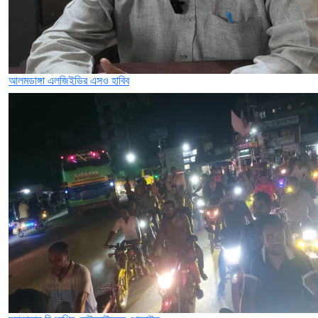
আলমডাঙ্গা এলজিইডির এসও হাবিব