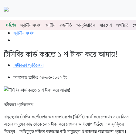
শিরোনাম
মায়াতের গণমিছিল
চুয়াডাঙ্গায় সওজের বাসভবন ও সড়কের ২৬টি গাছ প্রায় ৫ লাখে নিলামে বিক
সর্বশেষ
স্থানীয় সংবাদ
জাতীয়
রাজনীতি
আর্ন্তজাতিক
সারাদেশ
অর্থনীতি
খ
প্রচ্ছদ
স্থানীয় সংবাদ
টিসিবির কার্ড করতে ১ শ টাকা করে আদায়!
সমীকরণ প্রতিবেদন
আপলোড তারিখঃ ২৫-০৩-২০২২ ইং
সমীকরণ প্রতিবেদন:
দামুড়হুদায় ট্রেডিং কর্পোরেশন অব বাংলাদেশের (টিসিবি) কার্ড করে দেওয়ার নামে নিম্ন
আয়ের মানুষের কাছ থেকে ১০০ টাকা করে নেওয়ার অভিযোগ উঠেছে এক ব্যক্তির
বিরুদ্ধে। অভিযুক্ত মজিবর রহমানের বাড়ি দামুড়হুদা উপজেলার আরামডাঙ্গা গ্রামে।