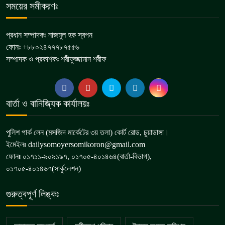
সময়ের সমীকরণঃ
প্রধান সম্পাদকঃ নাজমুল হক স্বপন
ফোনঃ +৮৮০২৪৭৭৭৮৭৫৫৬
সম্পাদক ও প্রকাশকঃ শরীফুজ্জামান শরীফ
বার্তা ও বানিজ্যিক কার্যালয়ঃ
পুলিশ পার্ক লেন (মসজিদ মার্কেটের ৩য় তলা) কোর্ট রোড, চুয়াডাঙ্গা।
ইমেইলঃ dailysomoyersomikoron@gmail.com
ফোনঃ ০১৭১১-৯০৯১৯৭, ০১৭০৫-৪০১৪৬৪(বার্তা-বিভাগ),
০১৭০৫-৪০১৪৬৭(সার্কুলেশন)
গুরুত্বপূর্ণ লিঙ্কঃ