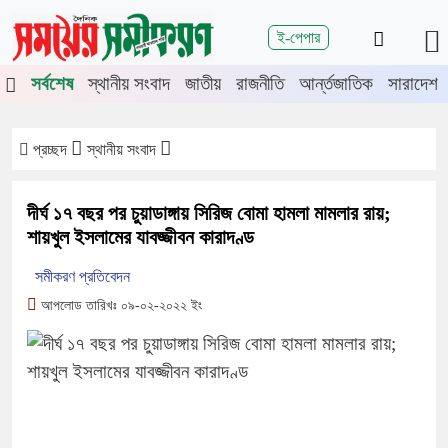
শিরোনাম
ই-পেপার
জুলাই গণঅভ্যুত্থানের দ্বিতীয় বর্ষপূর্তিতে
সর্বশেষ
স্থানীয় সংবাদ
জাতীয়
রাজনীতি
আর্ন্তজাতিক
সারাদেশ
চুয়াডাঙ্গা-মেহেরপুরে জামায়াতের গণমিছিল
চুয়াডাঙ্গায় সওজের বাসভবন ও সড়কের ২৬টি
গাছ প্রায় ৫ লাখে নিলামে বিক্রি
প্রচ্ছদ
স্থানীয় সংবাদ
প্রশাসনে অনুপ্রবেশ ঠেকাতে কঠোর হচ্ছে
সরকার
দীর্ঘ ১৭ বছর পর চুয়াডাঙ্গায় সিরিজ বোমা হামলা মামলার রায়;
জীবননগর উপজেলা আইনশৃঙ্খলা কমিটির
শায়খুল ইসলামের যাবজ্জীবন কারাদণ্ড
সভা
সমীকরণ প্রতিবেদন
চুয়াডাঙ্গায় লিগ্যাল এইড কমিটির সভায়
আপলোড তারিখঃ ০৯-০২-২০২২ ইং
সিনিয়র জেলা জজ রফিকুল ইসলাম