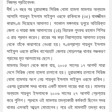
নিজস্ব প্রতিবেদক:
দীর্ঘ ১৭ বছর পর চুয়াডাঙ্গায় সিরিজ বোমা হামলা মামলার অন্যতম
আসামি শায়খুল ইসলাম সাইফুল ওরফে রাকিবকে (৩৫) যাবজ্জীবন
কারাদণ্ড দিয়েছেন আদালত। গতকাল মঙ্গলবার দুপুরে অতিরিক্ত
জেলা ও দায়রা জজ আদালতের (২য়) বিচারক লুৎফর রহমান শিশির
এ রায় প্রদান করেন। রায়ের পর কড়া নিরাপত্তায় আদালত চত্বর
থেকে তাঁকে কারাগারে নেওয়া হয়। দণ্ডপ্রাপ্ত শায়খুল ইসলাম
সাইফুল ওরফে রাকিব বাগেরহাট জেলার মোড়লগঞ্জ থানার পঞ্চকরণ
গ্রামের মৃত আলতাবের ছেলে।
মামলার বিবরণ থেকে জানা যায়, ২০০৫ সালের ১৭ আগস্ট সারা
দেশে সিরিজ বোমা হামলা চালানো হয়। চুয়াডাঙ্গায় চালানো সিরিজ
বোমা হামলায় অংশ নেয় শায়খুল ইসলাম সাইফুল ওরফে রাকিব।
এরপর চুয়াডাঙ্গা সদর থানায় একটি মামলা দায়ের করা হয়। মামলার
অন্যতম শায়খুল ইসলামকে ২০০৬ সালের ২৭ আগস্ট গ্রেপ্তার
করে পুলিশ। প্রথমে ওই মামলার তদন্তকারী কর্মকর্তা ছিলেন সদর
থানার এসআই আব্দুল মোতালেব। পরে ওই মামলাটি তদন্ত করে