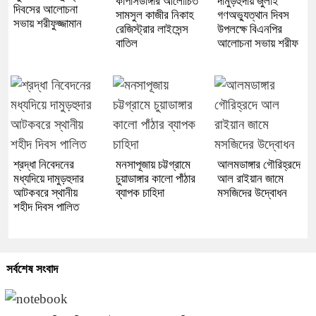
কার্পাসডাঙ্গার আলোচিত
দামুড়হুদায় জুলাই
দিবসের আলোচনা
সামসুল কাজীর নিকাহ
গণঅভ্যুত্থান দিবস
সভায় শরীফুজ্জামান
রেজিস্ট্রার লাইসেন্স
উপলক্ষে বিএনপির
বাতিল
আলোচনা সভায় শরীফ
শ্রদ্ধা নিবেদনের
মনসাপূজায় চট্টগ্রামে
আলমডাঙ্গার গৌরিহ্রদে
মধ্যদিয়ে দামুড়হুদার
চুয়াডাঙ্গার কালো পাঁঠার
আল রাইয়ান জামে
আটকবরে স্থানীয়
ব্যাপক চাহিদা
মসজিদের উদ্বোধন
শহীদ দিবস পালিত
সর্বশেষ সংবাদ