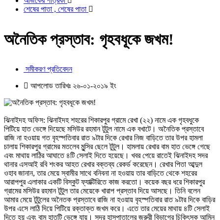
আজকের পত্রিকা
শেষের পাতা , শেষের পাতা
অনৈতিক প্রস্তাব: গৃহবধূকে জখম!
সমীকরণ প্রতিবেদন
আপলোড তারিখঃ ২৬-০১-২০১৯ ইং
ঝিনাইদহ অফিস: ঝিনাইদহ শহরের শিকারপুর গ্রামে রেখা (২২) নামে এক গৃহবধুকে
পিটিয়ে হাত ভেঙ্গে দিয়েছে মসিউর রহমান টুটুল নামে এক বখাটে। অনৈতিক প্রস্তাবে
রাজি না হওয়ায় গত বৃহস্পতিবার রাত ৯টার দিকে রেখার নিজ বাড়িতে তার উপর হামলা
চালায় শিকারপুর গ্রামের মতলেব মুন্সির ছেলে টুটুল। হামলায় রেখার বাম হাত ভেঙ্গে গেছে
এবং মাথায় লাঠির আঘাতে ৪টি সেলাই দিতে হয়েছে। খবর পেয়ে রাতেই ঝিনাইদহ সদর
থানার এসআই রবি শংকর আহত রেখার বক্তব্য রেকর্ড করেছেন। রেখার পিতা আব্দুল
ওহাব জানান, তার মেয়ে স্বামীর সাথে বনিবনা না হওয়ায় তার বাড়িতে থেকে শহরের
আরাপপুর এলাকার একটি বিস্কুট ফ্যাক্টিরিতে কাজ করতো। কয়েক বছর ধরে শিকারপুর
গ্রামের মসিউর রহমান টুটুল তার মেয়েকে খারাপ প্রস্তাব দিয়ে আসছে। তিনি বলেন
আমার মেয়ে টুটুলের অনৈতক প্রস্তাবে রাজি না হওয়ায় বৃহস্পতিবার রাত ৯টার দিকে বাড়ির
উপর এসে লাঠি দিয়ে পিটিয়ে রক্তাক্ত জখম করে। এতে তার মেয়ের মাথায় ৪টি সেলাই
দিতে হয় এবং বাম হাতটি ভেঙ্গে যায়। সদর হাসপাতালের জরুরী বিভাগের চিকিৎসক আমিন