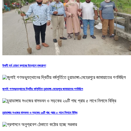
উথলী সূর্য তোরণ ক্লাবের উদ্যোগে বৃক্ষরোপণ
জুলাই গণঅভ্যুত্থানের দ্বিতীয় বর্ষপূর্তিতে চুয়াডাঙ্গা-মেহেরপুরে জামায়াতের গণমিছিল
চুয়াডাঙ্গায় সওজের বাসভবন ও সড়কের ২৬টি গাছ প্রায় ৫ লাখে নিলামে বিক্রি