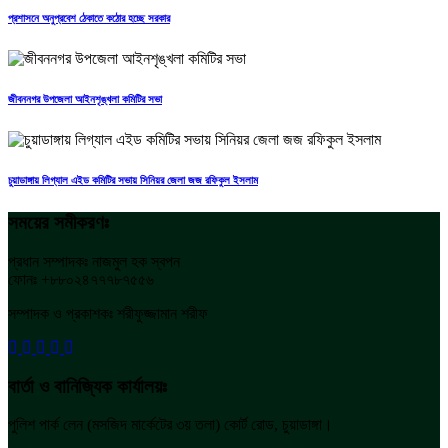
প্রশাসনে অনুপ্রবেশ ঠেকাতে কঠোর হচ্ছে সরকার
জীবননগর উপজেলা আইনশৃঙ্খলা কমিটির সভা
চুয়াডাঙ্গায় লিগ্যাল এইড কমিটির সভায় সিনিয়র জেলা জজ রফিকুল ইসলাম
সময়ের সমীকরণঃ
প্রধান সম্পাদকঃ নাজমুল হক স্বপন
ফোনঃ +৮৮০২৪৭৭৭৮৭৫৫৬
সম্পাদক ও প্রকাশকঃ শরীফুজ্জামান শরীফ
বার্তা ও বানিজ্যিক কার্যালয়ঃ
পুলিশ পার্ক লেন (মসজিদ মার্কেটের ৩য় তলা) কোর্ট রোড, চুয়াডাঙ্গা।