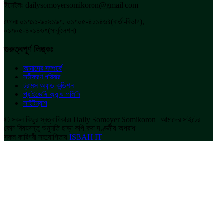
ইমেইলঃ dailysomoyersomikoron@gmail.com
ফোনঃ ০১৭১১-৯০৯১৯৭, ০১৭০৫-৪০১৪৬৪(বার্তা-বিভাগ),
০১৭০৫-৪০১৪৬৭(সার্কুলেশন)
গুরুত্বপূর্ণ লিঙ্কঃ
আমাদের সম্পর্কে
সমীকরণ পরিবার
ট্রামস অ্যান্ড কন্ডিশন
প্রাইভেসি অ্যান্ড পলিসি
সাইটম্যাপ
© সকল কিছুর স্বত্বাধিকারঃ Daily Somoyer Somikoron | আমাদের সাইটের
কোন বিষয়বস্তু অনুমতি ছাড়া কপি করা দণ্ডনীয় অপরাধ
সকল কারিগরী সহযোগিতায়
ISBAH IT