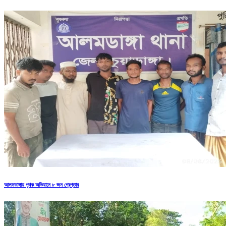
আলমডাঙ্গায় পৃথক অভিযানে ৮ জন গ্রেপ্তার