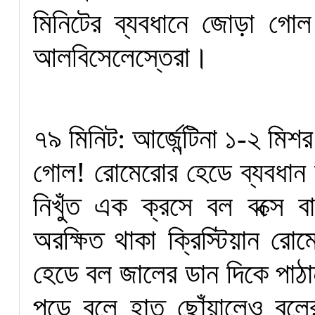
মিনিটের ব্যবধানে জোড়া গোল 
আলবিসেলেস্তেরা।
৭৯ মিনিট: আর্জেন্টিনা ১-২ মিশর
গোল! রোমেরোর হেডে ব্যবধান ক
নিখুঁত এক ক্রসে বল বক্সে ব
অরক্ষিত থাকা ক্রিস্টিয়ান র
হেডে বল জালের ডান দিকে পাঠ
পড়ে বলে হাত ছোঁয়ালেও বল