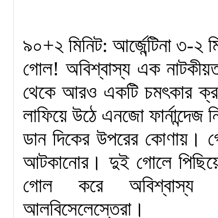
৯০+২ মিনিট: আর্জেন্টিনা ৩-২ ম
গোল! অবিশ্বাস্য এক নাটকীয়তায়
থেকে আরও একটি চমৎকার ক্র
লাফিয়ে উঠে এনজো ফার্নান্দেজ 
ডান দিকের উপরের কোণায়। গো
আটকানোর। দুই গোলে পিছিয়ে 
গোল করে অবিশ্বাস্য এক
আলবিসেলেস্তেরা।