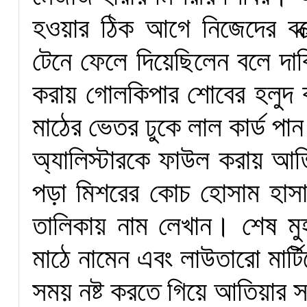
হওয়ার ঠিক আগে নিজেদের বক্স
টেনে ফেলে দিয়েছিলেন বলে দাব
করায় গোলকিপার শোবের হলুদ ক
মাঠের ভেতর ঢুকে লাল কার্ড পা
অ্যালিস্টারকে ফাউল করায় আতি
পড়া মিশরের কোচ হোসাম হাসান
তালিকায় নাম লেখান। শেষ মুহূর
মাঠে নামেন এবং লাউতারো মার্টি
সময় নষ্ট করতে গিয়ে আতিয়ার স