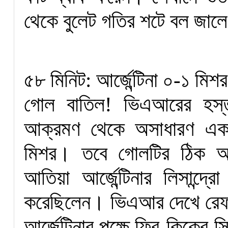
থেকে বুলেট গতির শটে বল জাল
৫৮ মিনিট: আর্জেন্টিনা ০-১ মিশর
গোল বাতিল! ভিএআরের হস্তক্ষ
আক্রমণ থেকে অসাধারণ এক
মিশর। তবে গোলটির ঠিক আগের
আতিয়া আর্জেন্টিনার লিসান্দ্র
করেছিলেন। ভিএআর দেখে রেফা
আর্জেন্টিনার পক্ষে ফ্রি-কিকের