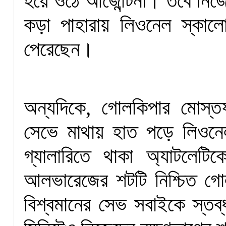
হয়ে ওঠে আর্জেন্টিনা। তবে নিজে
কড়া পাহারায় লিওনেল স্কা
পেরেছেন।
অন্যদিকে, গোলকিপার মোস্ত
সেভে মাথায় হাত পড়ে লিওন
গ্যালারিতে থাকা অ্যাটলেট
আলভারেজের শটটি নিশ্চিত গো
বিশ্বমানের সেভ সবাইকে স্তব্