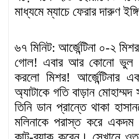
মাধ্যমে ম্যাচে ফেরার দারুণ ইঙ্গ
৬৭ মিনিট: আর্জেন্টিনা ০-২ মিশর
গোল! এবার আর কোনো ভুল ন
করলো মিশর! আর্জেন্টিনার এক
অ্যাটাকে গতি বাড়ান মোহাম্মদ 
তিনি ডান প্রান্তে থাকা হাস
মলিনাকে পরাস্ত করে একদম 
কাট-ব্যাক করেন। সেখানে ওত