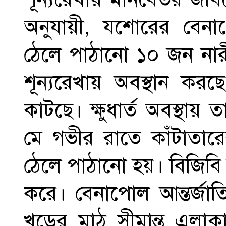
অনুযায়ী, যশোরের বেনা
ঠেলে পাঠানো ১০ জন নারী
শূন্যরেখায় অবস্থান করছে
কাটছে। ক্ষুধার্ত অবস্থা
মে গভীর রাতে কাঁটাতার
ঠেলে পাঠানো হয়। বিজিবি 
করে। বেনাপোল আন্তর্জাত
খড়ের মাঠ সীমান্ত এল