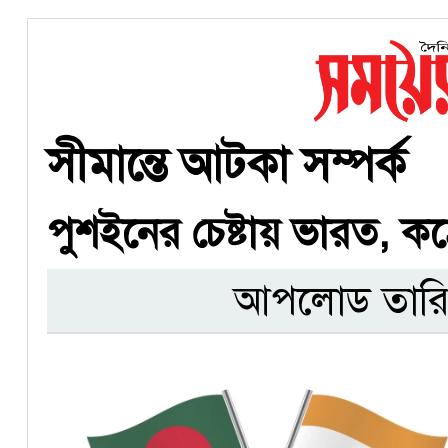
সীমান্তে আটকা সম্পর্ক
পুশইনের চেষ্টায় ভারত, ক
আপলোড তারি