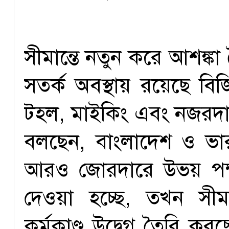
সীমান্তে নতুন করে আশঙ্ক
সতর্ক অবস্থায় রয়েছে বিজ
টহল, মাইকিং এবং নজরদার
বলছেন, বাংলাদেশ ও ভারতে
আরও জোরদারে উভয় পক্ষ
দেওয়া হচ্ছে, তখন সীমা
কর্মকাণ্ড উদ্বেগ তৈরি করছে