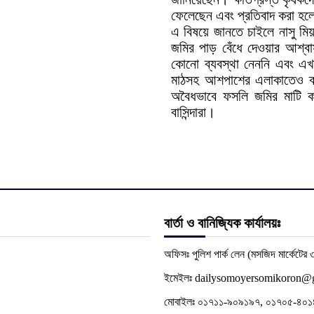
ফেলেছেন এবং প্রতিবাদ করা হলে
এ বিষয়ে জানতে চাইলে নাসু মিয়
জমির পাড় বেঁধে দেওয়ার আশ্
কোনো ব্যবস্থা নেননি এবং এখ
মাঠসহ আশপাশের এলাকাতেও ব্
অবৈধভাবে ফসলি জমির মাটি কাট
বাসিন্দারা।
বার্তা ও বানিজ্যিক কার্যালয়ঃ
অফিসঃ পুলিশ পার্ক লেন (মসজিদ মার্কেটের ৩
ইমেইলঃ dailysomoyersomikoron@
মোবাইলঃ ০১৭১১-৯০৯১৯৭, ০১৭০৫-৪০১৪৬৪