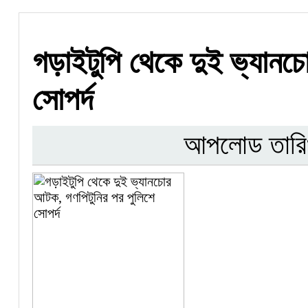
গড়াইটুপি থেকে দুই ভ্যানচ
সোপর্দ
আপলোড তারি