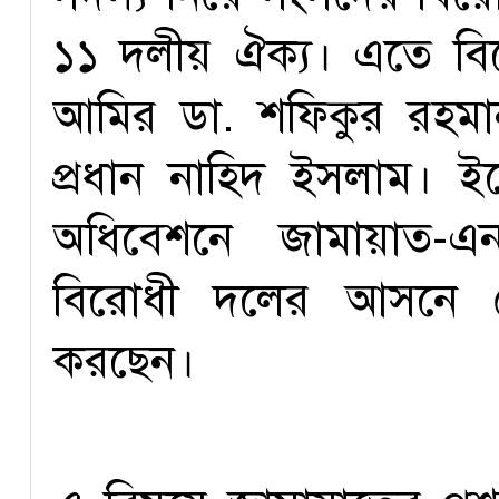
১১ দলীয় ঐক্য। এতে বি
আমির ডা. শফিকুর রহম
প্রধান নাহিদ ইসলাম। ই
অধিবেশনে জামায়াত-এন
বিরোধী দলের আসনে থেক
করছেন।