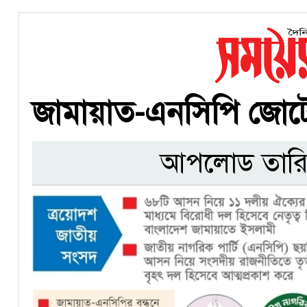
জামায়াত-এনসিপি জোট
আপলোড তারি