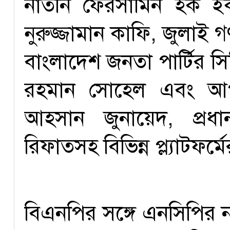
নাতনি ফেরসামিন হক ইকব
নুরুজ্জামান কাফি, জুলাই গণ
বাংলাদেশ জনতা পার্টির স
রহমান সোহেল এবং আপ
আহসান জুনায়েদ, প্রধ
রিফাতসহ বিভিন্ন প্ল্যাটফর
বিএনপির সঙ্গে এনসিপির নত