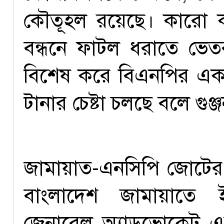
কৌতূহল রয়েছে। কারো 
বন্ধনে ফাটল ধরাতে ভে
বিশেষ করে বিএনপির এক
টানার চেষ্টা চলছে বলে গুঞ
জামায়াত-এনসিপি জোটের ভ
বাংলাদেশ জামায়াতে ই
জেনারেল অ্যাডভোকেট এহ