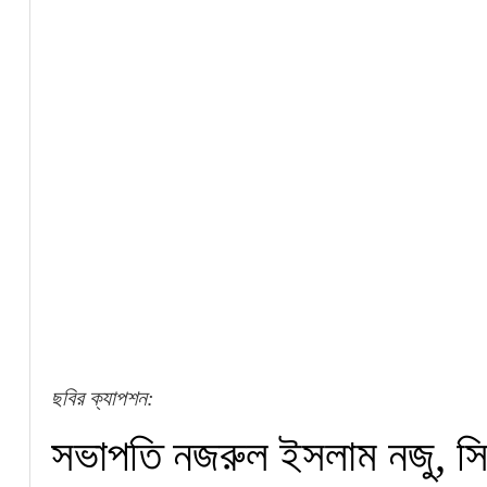
ছবির ক্যাপশন:
সভাপতি নজরুল ইসলাম নজু, স