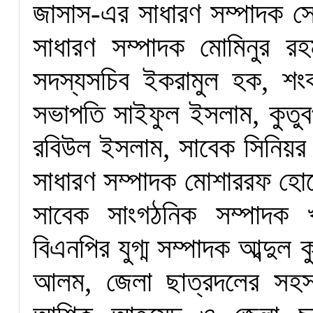
জাসাস-এর সাধারণ সম্পাদক সে
সাধারণ সম্পাদক মোমিনুর র
সদস্যসচিব ইকরামুল হক, শংকর
সভাপতি সাইফুল ইসলাম, কুতু
রবিউল ইসলাম, সাবেক সিনিয়র 
সাধারণ সম্পাদক মোশাররফ হোসেন
সাবেক সাংগঠনিক সম্পাদক খা
বিএনপির যুগ্ম সম্পাদক আব্দুল 
আলম, জেলা ছাত্রদলের সহস