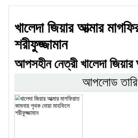
খালেদা জিয়ার আত্মার মাগফ
শরীফুজ্জামান
আপসহীন নেত্রী খালেদা জিয়ার আ
আপলোড তারি