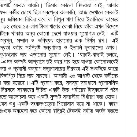
পোর্ট ফেরত যায়নি। ভিসার কোনো নিশ্চয়তা নেই, আবার
যেসব কর্মীর চোখে ছিল স্বপ্নের ঝলকানি, আজ সেখানে কেবলই
ষ জমিজমা বিক্রি করে বা বিপুল ঋণ নিয়ে ইতালিতে কাজের
ত। ১২ থেকে ১৫ লাখ টাকা ঋণের বোঝা নিয়ে তাঁরা এখন বিদেশে
ট আটকে থাকায় অন্য কোনো দেশে যাওয়ার সুযোগও নেই। এটি
স্বপ্ন, সম্মান ও ভবিষ্যৎ হারানোর এক নির্মম গল্প। এই
্ধতা বর্তায় সংশ্লিষ্ট মন্ত্রণালয় ও ইতালি দূতাবাসের ওপর।
থাগুলোর দায় এড়ানোর সুযোগ নেই। ‘যাচাই-বাছাই চলছে,
ন’-এমন অস্পষ্ট আশ্বাসে দুই বছর পার হয়ে যাওয়া কোনোভাবেই
্রণালয় ও প্রবাসী কল্যাণ মন্ত্রণালয়ের নীরবতা এই সংকটকে আরো
বিজ্ঞপ্তি দিয়ে দায় সারছে। আগামী ২৬ আগস্ট থেকে কর্মীদের
ণা করা হয়েছে। এটি প্রমাণ করে, সমস্যা সমাধানে প্রশাসনিক
নিরসনে সরকারের উচিত একটি উচ্চ পর্যায়ের টাস্কফোর্স গঠন
তিতে আলোচনা করে একটি সুস্পষ্ট সময়সীমা নির্ধারণ করা হোক।
 যেন শুধু একটি সংবাদপত্রের শিরোনাম হয়ে না থাকে। কারণ
দুঃখকে অবহেলা করে কোনো রাষ্ট্রই টেকসই মর্যাদা অর্জন করতে