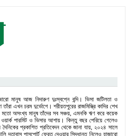
জারো মানুষ আজ নিদারুণ দুঃস্বপ্নে বন্দি। ভিসা জটিলতা ও
তাঁরা এখন চরম দুর্ভোগে। শরীয়তপুরের রাজমিস্ত্রি কাদির শেখ
দের মতো অসংখ্য মানুষ তাঁদের সব সঞ্চয়, এমনকি ঋণ করে কয়েক
 ওয়ার্ক পারমিট ও ভিসার আশায়। কিন্তু বছর পেরিয়ে গেলেও
য় দৈনিকের প্রকাশিত প্রতিবেদন থেকে জানা যায়, ২০২৪ সালে
তালি দূতাবাস পাসপোর্ট ফেরত দেওয়ার সিদ্ধান্ত নিলেও হাজারো