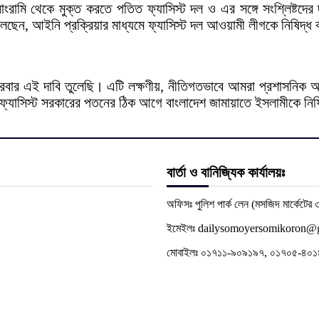
ি থেকে মুক্ত করতে পতিত ফ্যাসিস্ট দল ও এর সঙ্গে সংশ্লিষ্টদের দ্রু
বলেছেন, আইনি প্রক্রিয়ার মাধ্যমে ফ্যাসিস্ট দল আওয়ামী লীগকে নিষিদ্
বার এই দাবি তুলেছি। এটি লক্ষণীয়, নীতিগতভাবে আমরা প্রশাসনিক আ
 ফ্যাসিস্ট সরকারের পতনের ঠিক আগে বাংলাদেশ জামায়াতে ইসলামীকে নিষি
বার্তা ও বানিজ্যিক কার্যালয়ঃ
অফিসঃ পুলিশ পার্ক লেন (মসজিদ মার্কেটের ৩
ইমেইলঃ dailysomoyersomikoron@
মোবাইলঃ ০১৭১১-৯০৯১৯৭, ০১৭০৫-৪০১৪৬৪