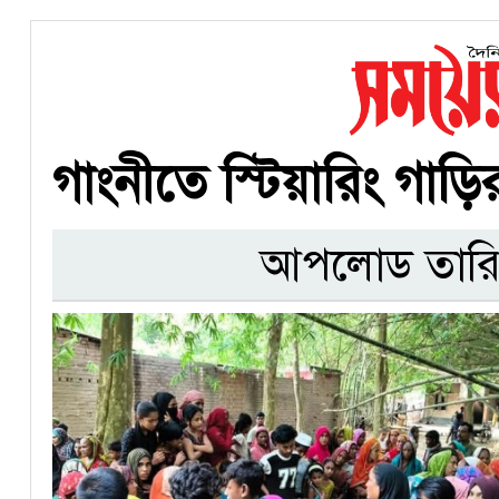
গাংনীতে স্টিয়ারিং গাড়ির 
আপলোড তারি