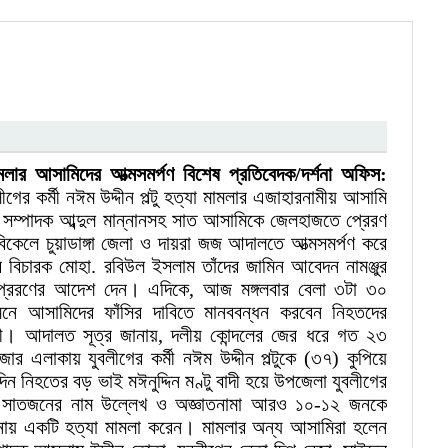
ামলার আসামিদের আত্মসমর্পণ
বিশেষ প্রতিবেদক/দর্শনা অফিস:
ীগের কর্মী নঈম উদ্দীন পল্টু হত্যা মামলার এজাহারনামীয় আসামি
গ্ম সম্পাদক আব্দুল মান্নানসহ সাত আসামিকে জেলহাজতে প্রেরণ
েলে চুয়াডাঙ্গা জেলা ও দায়রা জজ আদালতে আত্মসমর্পণ করে
িচারক মোহা. রবিউল ইসলাম তাঁদের জামিন আবেদন নামঞ্জুর
রেরণের আদেশ দেন। এদিকে, আজ মঙ্গলবার বেলা ৩টা ৩০
সামনে আসামিদের ফাঁসির দাবিতে মানববন্ধন করবেন নিহতদের
সী। আদালত সূত্র জানায়, দলীয় কোন্দলের জের ধরে গত ২৩
জার এলাকায় যুবলীগের কর্মী নঈম উদ্দীন পল্টুকে (৩৭) কুপিয়ে
রদিন নিহতের বড় ভাই মঈনুদ্দিন মণ্টু বাদী হয়ে উপজেলা যুবলীগের
ানসহ সাতজনের নাম উল্লেখ ও অজ্ঞাতনামা আরও ১০-১২ জনকে
ানায় একটি হত্যা মামলা করেন। মামলার অন্য আসামিরা হলেন