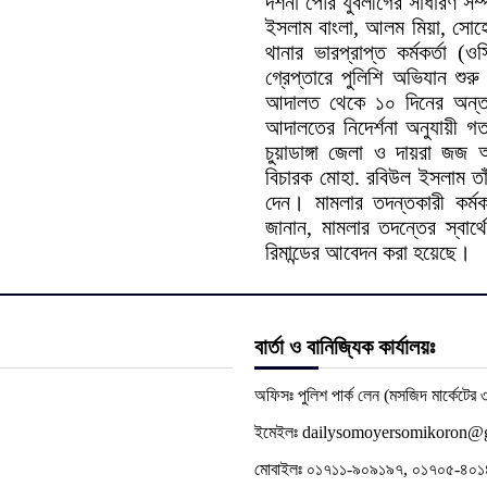
দর্শনা পৌর যুবলীগের সাধারণ সম
ইসলাম বাংলা, আলম মিয়া, সো
থানার ভারপ্রাপ্ত কর্মকর্তা 
গ্রেপ্তারে পুলিশি অভিযান শু
আদালত থেকে ১০ দিনের অন্তর্
আদালতের নিদের্শনা অনুযায়ী 
চুয়াডাঙ্গা জেলা ও দায়রা জজ
বিচারক মোহা. রবিউল ইসলাম তা
দেন। মামলার তদন্তকারী কর্ম
জানান, মামলার তদন্তের স্বার
রিমান্ডের আবেদন করা হয়েছে।
বার্তা ও বানিজ্যিক কার্যালয়ঃ
অফিসঃ পুলিশ পার্ক লেন (মসজিদ মার্কেটের ৩
ইমেইলঃ dailysomoyersomikoron@
মোবাইলঃ ০১৭১১-৯০৯১৯৭, ০১৭০৫-৪০১৪৬৪