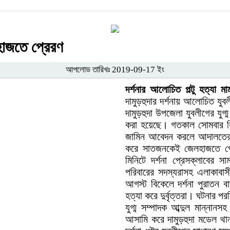
াজতে প্রেরণ
আপলোড তারিখঃ 2019-09-17 ইং
দর্শনার আলোচিত পল্টু হত্যা ম
দামুড়হুদার দর্শনায় আলোচিত যুবল
দামুড়হুদা উপজেলা যুবলীগের যু
করা হয়েছে। গতকাল সোমবার বিক
জামিন আবেদন করলে আদালতের ব
করে সাতজনকেই জেলহাজতে প্
মিনিটে দর্শনা প্রেসক্লাবের 
পরিবারের সদস্যরাসহ এলাকাবা
আগস্ট বিকেলে দর্শনা পুরাতন বা
হত্যা করে দুর্বৃত্তরা। ঘটনার প
যুগ্ম সম্পাদক আব্দুল মান্ন
আসামি করে দামুড়হুদা মডেল থ