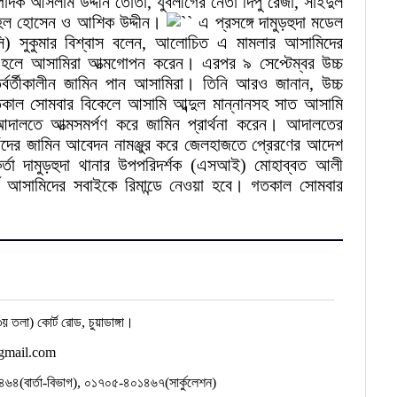
্পাদক আসলাম উদ্দীন তোতা, যুবলীগের নেতা দিপু রেজা, সাইদুল
হেল হোসেন ও আশিক উদ্দীন।
এ প্রসঙ্গে দামুড়হুদা মডেল
(ওসি) সুকুমার বিশ্বাস বলেন, আলোচিত এ মামলার আসামিদের
রু হলে আসামিরা আত্মগোপন করেন। এরপর ৯ সেপ্টেম্বর উচ্চ
বর্তীকালীন জামিন পান আসামিরা। তিনি আরও জানান, উচ্চ
গতকাল সোমবার বিকেলে আসামি আব্দুল মান্নানসহ সাত আসামি
 আদালতে আত্মসমর্পণ করে জামিন প্রার্থনা করেন। আদালতের
ঁদের জামিন আবেদন নামঞ্জুর করে জেলহাজতে প্রেরণের আদেশ
কর্তা দামুড়হুদা থানার উপপরিদর্শক (এসআই) মোহাব্বত আলী
্থে আসামিদের সবাইকে রিমান্ডে নেওয়া হবে। গতকাল সোমবার
য় তলা) কোর্ট রোড, চুয়াডাঙ্গা।
gmail.com
(বার্তা-বিভাগ), ০১৭০৫-৪০১৪৬৭(সার্কুলেশন)