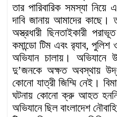
তার পারিবারিক সমস্যা নিয়ে একপ
দাবি জানায় আমাদের কাছে। ত
অস্ত্রধারী ছিনতাইকারী পরাভ
কমান্ডো টিম এবং র‌্যাব, পুলি
অভিযান চালায়। অভিযানে উ
দু’জনকে অক্ষত অবস্থায় উ
কোনো যাত্রী জিম্মি নেই। বি
ঘটনায় কোনো ক্রু আহত হননি
অভিযানে ছিল বাংলাদেশ নৌবাহি