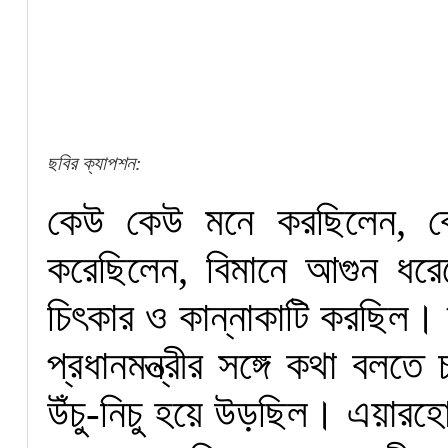
ছবির ক্যাপশন:
কেউ কেউ মনে করছিলেন, বো
করেছিলেন, বিমানে আগুন ধ
চিৎকার ও কান্নাকাটি করছিল।
প্রধানমন্ত্রীর সঙ্গে কথা বলত
উঁচু-নিচু হয়ে উড়ছিল। এয়ারহোস