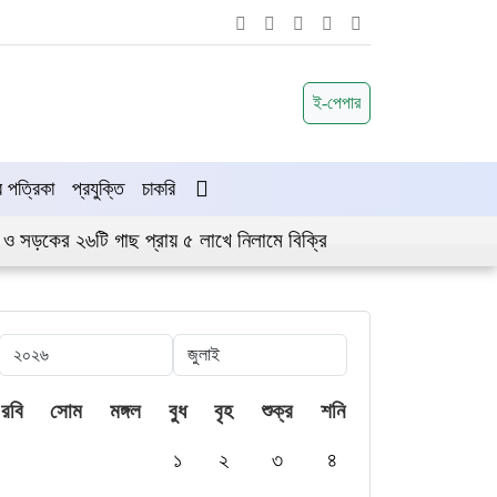
ই-পেপার
পত্রিকা
প্রযুক্তি
চাকরি
 ও সড়কের ২৬টি গাছ প্রায় ৫ লাখে নিলামে বিক্রি
রবি
সোম
মঙ্গল
বুধ
বৃহ
শুক্র
শনি
১
২
৩
৪