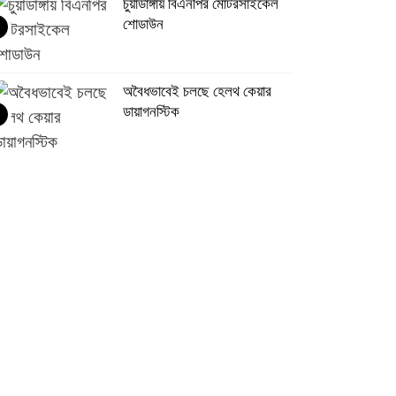
চুয়াডাঙ্গায় বিএনপির মোটরসাইকেল
শোডাউন
অবৈধভাবেই চলছে হেলথ কেয়ার
ডায়াগনস্টিক
আলমডাঙ্গায় সাবেক শিক্ষকের
ইন্তেকাল
১২ বছর পর আলমডাঙ্গা মুক্তিযোদ্ধা
সাংস্কৃতিক সংসদের নতুন কমিটি
আলমডাঙ্গায় পৃথক অভিযানে ৮ জন
গ্রেপ্তার