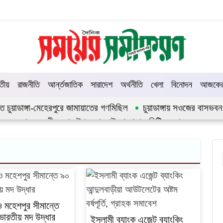
তীয়
রাজনীতি
আর্ন্তজাতিক
সারাদেশ
অর্থনীতি
খেলা
বিনোদন
আজকের 
তিতে চুয়াডাঙ্গা-মেহেরপুরে জামায়াতের গণমিছিল
চুয়াডাঙ্গায় সওজের বাসভবন
্ছে সরকার
জীবননগর উপজেলা আইনশৃঙ্খলা কমিটির সভা
ায় সিনিয়র জেলা জজ রফিকুল ইসলাম
 মহেশপুর সীমান্তে
ারতীয় মদ উদ্ধার
ইসলামী ব্যাংক এজেন্ট ব্যাংকিং