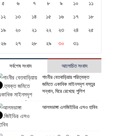
৫
৬
৭
৮
৯
১০
১১
১২
১৩
১৪
১৫
১৬
১৭
১৮
১৯
২০
২১
২২
২৩
২৪
২৫
২৬
২৭
২৮
২৯
৩০
৩১
সর্বশেষ সংবাদ
আলোচিত সংবাদ
গাংনীর বেতবাড়িয়ায় পরিত্যক্ত
জমিতে একাধিক মাইনসদৃশ বস্তুর
সন্ধান, ঘিরে রেখেছে পুলিশ
আলমডাঙ্গা এলজিইডির এসও হাবিব