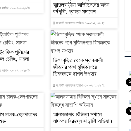
আন্দুলবাড়ীয়া আউটলেটের অষ্টম
ের তারিখঃ ৩০-০৭-২০২৬ ইং
বর্ষপূর্তি, গ্রাহক সমাবেশ
সংবাদটি প্রকাশের তারিখঃ ৩০-০৭-২০২৬ ইং
্রাফিক পুলিশের
ল চেকিং, মামলা
ভিক্ষাবৃত্তি থেকে স্বাবলম্বী
জীবনের পথে মুজিবনগরে
ের তারিখঃ ৩০-০৭-২০২৬ ইং
তিনজনকে ছাগল উপহার
১
সংবাদটি প্রকাশের তারিখঃ ৩০-০৭-২০২৬ ইং
২
য় বাস চালক-হেলপারদের
আলমডাঙ্গার বিভিন্ন স্থানে
শুরু
মাদকের বিরুদ্ধে সাড়াশি অভিযান