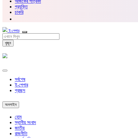
আজকের পত্রিকা
প্রযুক্তি
চাকরি
ই-পেপার
খুজুন
সর্বশেষ
ই-পেপার
প্রচ্ছদ
অনলাইন
হোম
স্থানীয় সংবাদ
জাতীয়
রাজনীতি