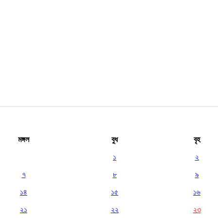
মঙ্গল
বুধ
বৃহ
১
২
৭
৮
৯
১৪
১৫
১৬
২১
২২
২৩