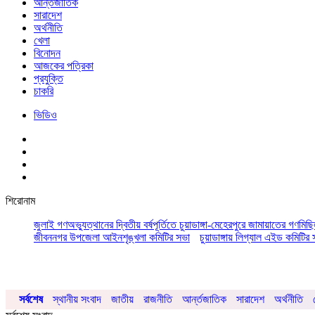
আর্ন্তজাতিক
সারাদেশ
অর্থনীতি
খেলা
বিনোদন
আজকের পত্রিকা
প্রযুক্তি
চাকরি
ভিডিও
শিরোনাম
জুলাই গণঅভ্যুত্থানের দ্বিতীয় বর্ষপূর্তিতে চুয়াডাঙ্গা-মেহেরপুরে জামায়াতের গণমিছ
জীবননগর উপজেলা আইনশৃঙ্খলা কমিটির সভা
চুয়াডাঙ্গায় লিগ্যাল এইড কমিট
সর্বশেষ
স্থানীয় সংবাদ
জাতীয়
রাজনীতি
আর্ন্তজাতিক
সারাদেশ
অর্থনীতি