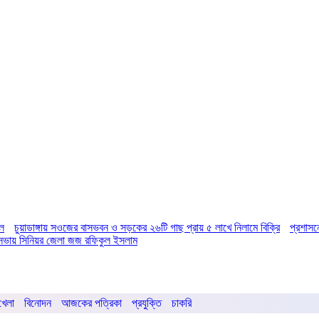
িল
চুয়াডাঙ্গায় সওজের বাসভবন ও সড়কের ২৬টি গাছ প্রায় ৫ লাখে নিলামে বিক্রি
প্রশাসন
ির সভায় সিনিয়র জেলা জজ রফিকুল ইসলাম
খেলা
বিনোদন
আজকের পত্রিকা
প্রযুক্তি
চাকরি