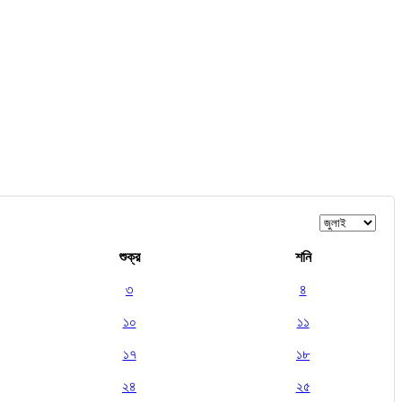
শুক্র
শনি
৩
৪
১০
১১
১৭
১৮
২৪
২৫