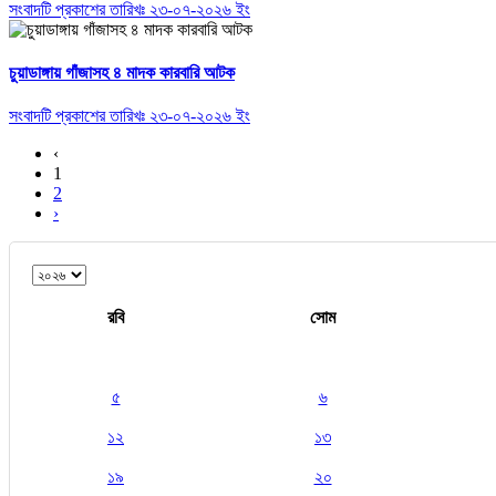
সংবাদটি প্রকাশের তারিখঃ ২৩-০৭-২০২৬ ইং
চুয়াডাঙ্গায় গাঁজাসহ ৪ মাদক কারবারি আটক
সংবাদটি প্রকাশের তারিখঃ ২৩-০৭-২০২৬ ইং
‹
1
2
›
রবি
সোম
৫
৬
১২
১৩
১৯
২০